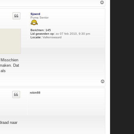
O
m
h
Sjoerd
o
Puma Senior
o
g
Berichten:
145
Lid geworden op:
zo 07 feb 2010, 9:30 pm
Locatie:
Valkenswaard
. Misschien
nmaken. Dat
 als
O
m
h
robin88
o
o
g
rdraad naar