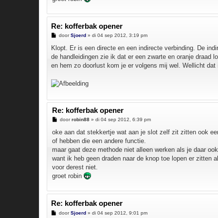
Re: kofferbak opener
B
door
Sjoerd
»
di 04 sep 2012, 3:19 pm
e
r
Klopt. Er is een directe en een indirecte verbinding. De indi
i
de handleidingen zie ik dat er een zwarte en oranje draad loo
c
h
en hem zo doorlust kom je er volgens mij wel. Wellicht dat 
t
Re: kofferbak opener
B
door
robin88
»
di 04 sep 2012, 6:39 pm
e
r
oke aan dat stekkertje wat aan je slot zelf zit zitten ook e
i
of hebben die een andere functie.
c
h
maar gaat deze methode niet alleen werken als je daar ook
t
want ik heb geen draden naar de knop toe lopen er zitten al
voor derest niet.
groet robin
Re: kofferbak opener
B
door
Sjoerd
»
di 04 sep 2012, 9:01 pm