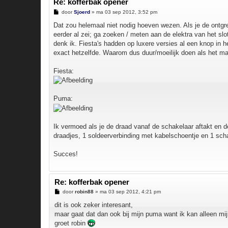
Re: kofferbak opener
B
door
Sjoerd
»
ma 03 sep 2012, 3:52 pm
e
r
Dat zou helemaal niet nodig hoeven wezen. Als je de ontgre
i
eerder al zei; ga zoeken / meten aan de elektra van het slot
c
h
denk ik. Fiesta's hadden op luxere versies al een knop in
t
exact hetzelfde. Waarom dus duur/moeilijk doen als het ma
Fiesta:
Puma:
Ik vermoed als je de draad vanaf de schakelaar aftakt en de
draadjes, 1 soldeerverbinding met kabelschoentje en 1 sch
Succes!
Re: kofferbak opener
B
door
robin88
»
ma 03 sep 2012, 4:21 pm
e
r
dit is ook zeker interesant,
i
maar gaat dat dan ook bij mijn puma want ik kan alleen mi
c
h
groet robin
t