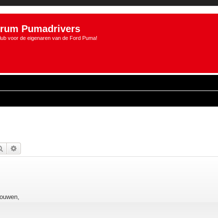
rum Pumadrivers
lub voor de eigenaren van de Ford Puma!
Zoek
Uitgebreid zoeken
bouwen,