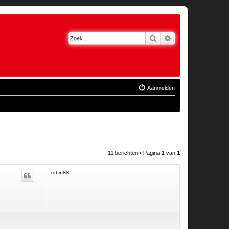
Zoek
Uitgebreid zoeken
Aanmelden
11 berichten • Pagina
1
van
1
robin88