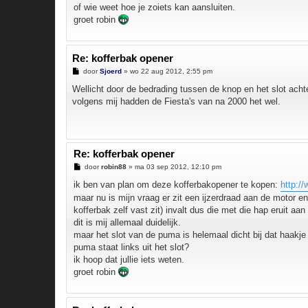
of wie weet hoe je zoiets kan aansluiten.
groet robin
Re: kofferbak opener
B
door
Sjoerd
»
wo 22 aug 2012, 2:55 pm
e
r
Wellicht door de bedrading tussen de knop en het slot acht
i
volgens mij hadden de Fiesta's van na 2000 het wel.
c
h
t
Re: kofferbak opener
B
door
robin88
»
ma 03 sep 2012, 12:10 pm
e
r
ik ben van plan om deze kofferbakopener te kopen:
http:/
i
maar nu is mijn vraag er zit een ijzerdraad aan de motor e
c
h
kofferbak zelf vast zit) invalt dus die met die hap eruit aa
t
dit is mij allemaal duidelijk.
maar het slot van de puma is helemaal dicht bij dat haakje 
puma staat links uit het slot?
ik hoop dat jullie iets weten.
groet robin