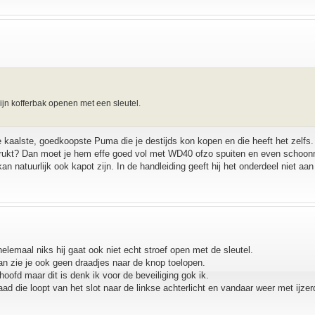
ijn kofferbak openen met een sleutel.
de kaalste, goedkoopste Puma die je destijds kon kopen en die heeft het zelfs
p indrukt? Dan moet je hem effe goed vol met WD40 ofzo spuiten en even schoo
an natuurlijk ook kapot zijn. In de handleiding geeft hij het onderdeel niet aan
elemaal niks hij gaat ook niet echt stroef open met de sleutel.
dan zie je ook geen draadjes naar de knop toelopen.
hoofd maar dit is denk ik voor de beveiliging gok ik.
raad die loopt van het slot naar de linkse achterlicht en vandaar weer met ijze