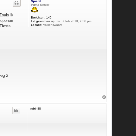
Sjoerd
o
Puma Senior
o
g
Zoals ik
Berichten:
145
l openen
Lid geworden op:
zo 07 feb 2010, 9:30 pm
Locatie:
Valkenswaard
Fiesta
weg 2
O
m
h
robin88
o
o
g