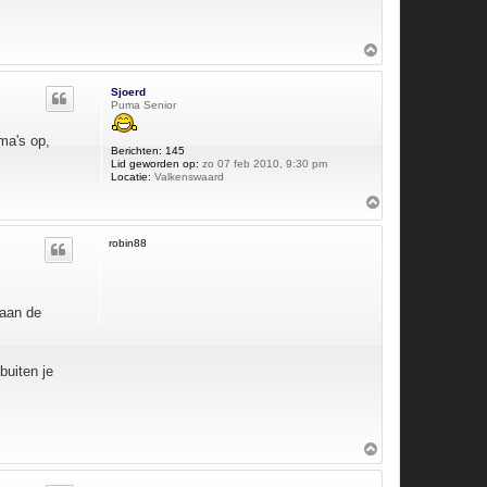
O
m
h
Sjoerd
o
Puma Senior
o
g
ma's op,
Berichten:
145
Lid geworden op:
zo 07 feb 2010, 9:30 pm
Locatie:
Valkenswaard
O
m
h
robin88
o
o
g
 aan de
buiten je
O
m
h