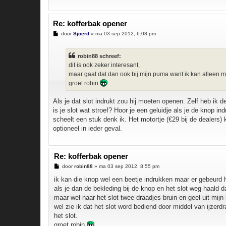
Re: kofferbak opener
B
door
Sjoerd
»
ma 03 sep 2012, 6:08 pm
e
r
i
robin88 schreef:
c
h
dit is ook zeker interesant,
t
maar gaat dat dan ook bij mijn puma want ik kan alleen m
groet robin
Als je dat slot indrukt zou hij moeten openen. Zelf heb ik 
is je slot wat stroef? Hoor je een geluidje als je de kno
scheelt een stuk denk ik. Het motortje (€29 bij de dealers) k
optioneel in ieder geval.
Re: kofferbak opener
B
door
robin88
»
ma 03 sep 2012, 8:55 pm
e
r
ik kan die knop wel een beetje indrukken maar er gebeurd h
i
als je dan de bekleding bij de knop en het slot weg haald 
c
h
maar wel naar het slot twee draadjes bruin en geel uit mijn 
t
wel zie ik dat het slot word bediend door middel van ijzerd
het slot.
groet robin