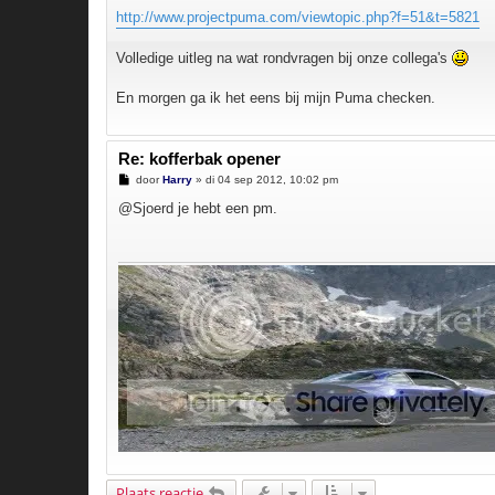
e
r
http://www.projectpuma.com/viewtopic.php?f=51&t=5821
i
c
h
Volledige uitleg na wat rondvragen bij onze collega's
t
En morgen ga ik het eens bij mijn Puma checken.
Re: kofferbak opener
B
door
Harry
»
di 04 sep 2012, 10:02 pm
e
r
@Sjoerd je hebt een pm.
i
c
h
t
Plaats reactie