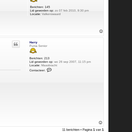
g
Berichten:
145
Lid geworden op:
zo 07 feb 2010, 9:30 pm
Locatie:
Valkenswaard
O
m
h
Harry
o
Puma Senior
o
g
Berichten:
213
Lid geworden op:
wo 26 sep 2007, 11:15 pm
Locatie:
Maasbracht
C
Contacteer:
o
n
t
a
c
t
e
e
r
H
a
r
r
y
O
m
11 berichten • Pagina
1
van
1
h