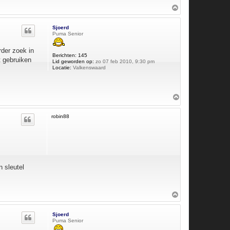
O
m
h
Sjoerd
o
Puma Senior
o
g
rder zoek in
Berichten:
145
nt gebruiken
Lid geworden op:
zo 07 feb 2010, 9:30 pm
Locatie:
Valkenswaard
O
m
h
robin88
o
o
g
n sleutel
O
m
h
Sjoerd
o
Puma Senior
o