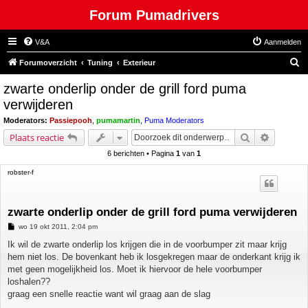
Forum Pumadrivers
V&A
Aanmelden
Z
Forumoverzicht
Tuning
Exterieur
o
zwarte onderlip onder de grill ford puma
e
verwijderen
k
Moderators:
Passiepooh
,
pumamartin
,
Puma Moderators
Zoek
Uitgebre
Plaats reactie
6 berichten • Pagina
1
van
1
robster-f
zwarte onderlip onder de grill ford puma verwijderen
B
wo 19 okt 2011, 2:04 pm
e
r
Ik wil de zwarte onderlip los krijgen die in de voorbumper zit maar krijg
i
hem niet los. De bovenkant heb ik losgekregen maar de onderkant krijg ik
c
h
met geen mogelijkheid los. Moet ik hiervoor de hele voorbumper
t
loshalen??
graag een snelle reactie want wil graag aan de slag