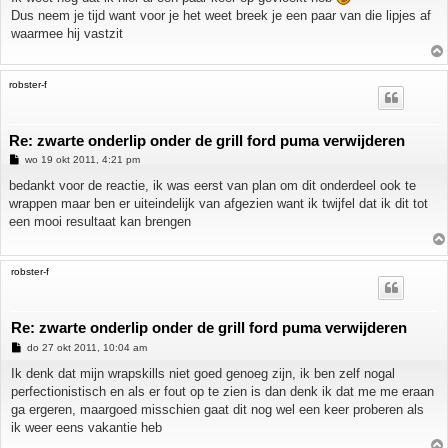
Dus neem je tijd want voor je het weet breek je een paar van die lipjes af
waarmee hij vastzit
robster-f
Re: zwarte onderlip onder de grill ford puma verwijderen
B
wo 19 okt 2011, 4:21 pm
e
r
bedankt voor de reactie, ik was eerst van plan om dit onderdeel ook te
i
wrappen maar ben er uiteindelijk van afgezien want ik twijfel dat ik dit tot
c
h
een mooi resultaat kan brengen
t
robster-f
Re: zwarte onderlip onder de grill ford puma verwijderen
B
do 27 okt 2011, 10:04 am
e
r
Ik denk dat mijn wrapskills niet goed genoeg zijn, ik ben zelf nogal
i
perfectionistisch en als er fout op te zien is dan denk ik dat me me eraan
c
h
ga ergeren, maargoed misschien gaat dit nog wel een keer proberen als
t
ik weer eens vakantie heb