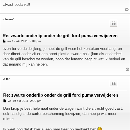
alvast bedankt!!
robster-f
Re: zwarte onderlip onder de grill ford puma verwijderen
B
wo 19 okt 2011, 2:09 pm
e
r
even ter verduidelijking, je hebt de grill waar het kenteken voorhangt en
i
daar direct onder zit er een soort plastic zwarte balk (kan als onderdeel
c
h
van de grill beschouwt worden, hoop dat iemand begrijpt wat ik bedoel en
t
dat iemand mij kan helpen,
X-tof
Re: zwarte onderlip onder de grill ford puma verwijderen
B
wo 19 okt 2011, 2:30 pm
e
r
Dan kruip je best helemaal onder de wagen want die zit echt goed vast.
i
ook handig is de carter-bescherming losvijzen, dan heb je wat meer
c
h
ruimte.
t
Ik weet nog dat ik hier al een paar keer op gevloekt heb