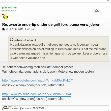
pumamartin
Puma Lover
Re: zwarte onderlip onder de grill ford puma verwijderen
B
do 27 okt 2011, 6:48 pm
e
r
i
robster-f schreef:
c
h
Ik denk dat mijn wrapskills niet goed genoeg zijn, ik ben zelf nogal
t
perfectionistisch en als er fout op te zien is dan denk ik dat me me eraan
ga ergeren, maargoed misschien gaat dit nog wel een keer proberen als
ik weer eens vakantie heb
Je hebt tegenwoordig toch ook dat dompel proces.
Wij hebben dat eens tijdens de Essen Motorshow mogen testen
http://www.youtube.com/watch?v=FvM0eqKyk14
"
onclick="window.open(this.href);return false;
http://www.youtube.com/watch?v=6dWIa9I8JR4
"
onclick="window.open(this.href);return false;
rijder sinds 29/3/2002