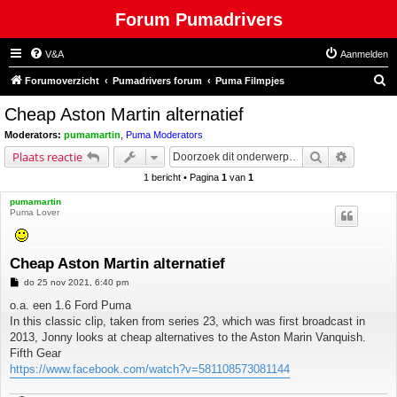
Forum Pumadrivers
V&A
Aanmelden
Z
Forumoverzicht
Pumadrivers forum
Puma Filmpjes
o
Cheap Aston Martin alternatief
e
Moderators:
pumamartin
,
Puma Moderators
k
Zoek
Uitgebre
Plaats reactie
1 bericht • Pagina
1
van
1
pumamartin
Puma Lover
Cheap Aston Martin alternatief
B
do 25 nov 2021, 6:40 pm
e
r
o.a. een 1.6 Ford Puma
i
In this classic clip, taken from series 23, which was first broadcast in
c
h
2013, Jonny looks at cheap alternatives to the Aston Marin Vanquish.
t
Fifth Gear
https://www.facebook.com/watch?v=581108573081144