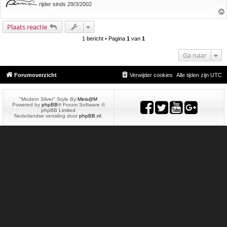
rijder sinds 29/3/2002
Plaats reactie
1 bericht • Pagina
1
van
1
Ga naar
Forumoverzicht
Verwijder cookies
Alle tijden zijn
UTC
"Modern Silver" Style By:
Meis@M
Powered by
phpBB
® Forum Software ©
phpBB Limited
Nederlandse vertaling door
phpBB.nl
.