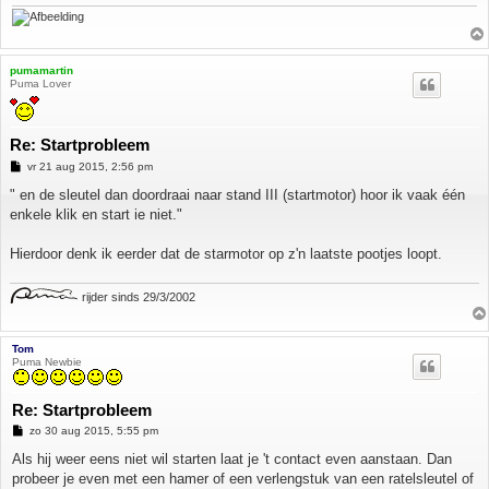
pumamartin
Puma Lover
Re: Startprobleem
B
vr 21 aug 2015, 2:56 pm
e
r
" en de sleutel dan doordraai naar stand III (startmotor) hoor ik vaak één
i
enkele klik en start ie niet."
c
h
t
Hierdoor denk ik eerder dat de starmotor op z'n laatste pootjes loopt.
rijder sinds 29/3/2002
Tom
Puma Newbie
Re: Startprobleem
B
zo 30 aug 2015, 5:55 pm
e
r
Als hij weer eens niet wil starten laat je 't contact even aanstaan. Dan
i
probeer je even met een hamer of een verlengstuk van een ratelsleutel of
c