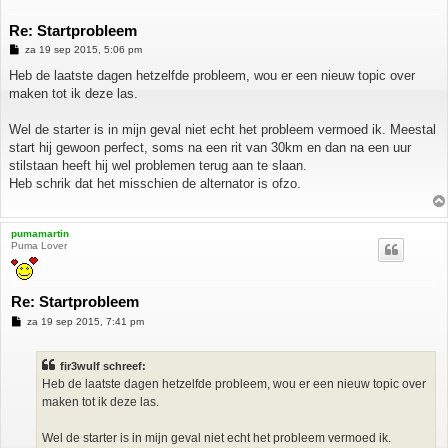
Re: Startprobleem
B
za 19 sep 2015, 5:06 pm
e
r
Heb de laatste dagen hetzelfde probleem, wou er een nieuw topic over
i
maken tot ik deze las.
c
h
t
Wel de starter is in mijn geval niet echt het probleem vermoed ik. Meestal
start hij gewoon perfect, soms na een rit van 30km en dan na een uur
stilstaan heeft hij wel problemen terug aan te slaan.
Heb schrik dat het misschien de alternator is ofzo.
pumamartin
Puma Lover
Re: Startprobleem
B
za 19 sep 2015, 7:41 pm
e
r
i
fir3wulf schreef:
c
h
Heb de laatste dagen hetzelfde probleem, wou er een nieuw topic over
t
maken tot ik deze las.
Wel de starter is in mijn geval niet echt het probleem vermoed ik.