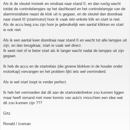
Als ik de sleutel insteek en omdraai naar stand II, en dan rustig wacht
totdat de controlelampjes op het dashboard en het controlelampje van de
alarminstallatie naast de klok uit is gegaan, en de sleutel dan doordraai
naar stand III (startmotor) hoor ik vaak één enkele klik en start ie niet.
Als de accu leeg zou zijn hoor je gebruikelijk een aantal klikken en start
ie ook niet.
Als ik een aantal keer doordraai naar stand II en wacht tot alle lampjes uit
zijn, en dan terugdraai, start ie vaak wel direct.
Ik weet niet of ie beter start als ik langer wacht nadat de lampjes uit zijn
gegaan.
Ik heb de accu en de startrelais (die groene blokken in de houder onder
motorkap) vervangen en het problem lijkt iets wel verminderd.
Als ie wel start loopt ie verder perfect.
Ik heb het vermoeden dat dit aan de startonderbreker zou kunnen liggen
maar heeft iemand met meer kennis van auto's misschien een idee wat
dit zou kunnen zijn ???
Grtz.
Ronald / Iceman