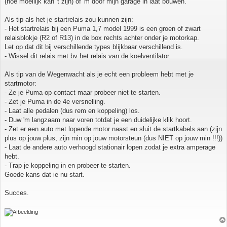
(hoe moeilijk kan 't zijn) of 'm door mijn garage in laat bouwen.
Als tip als het je startrelais zou kunnen zijn:
- Het startrelais bij een Puma 1,7 model 1999 is een groen of zwart
relaisblokje (R2 of R13) in de box rechts achter onder je motorkap.
Let op dat dit bij verschillende types blijkbaar verschillend is.
- Wissel dit relais met bv het relais van de koelventilator.
Als tip van de Wegenwacht als je echt een probleem hebt met je
startmotor:
- Ze je Puma op contact maar probeer niet te starten.
- Zet je Puma in de 4e versnelling.
- Laat alle pedalen (dus rem en koppeling) los.
- Duw 'm langzaam naar voren totdat je een duidelijke klik hoort.
- Zet er een auto met lopende motor naast en sluit de startkabels aan (zijn
plus op jouw plus, zijn min op jouw motorsteun (dus NIET op jouw min !!!))
- Laat de andere auto verhoogd stationair lopen zodat je extra amperage
hebt.
- Trap je koppeling in en probeer te starten.
Goede kans dat ie nu start.
Succes.