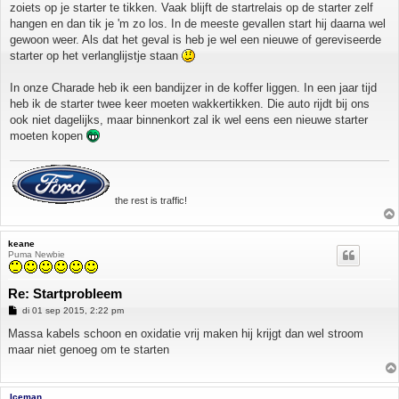
h
zoiets op je starter te tikken. Vaak blijft de startrelais op de starter zelf
t
hangen en dan tik je 'm zo los. In de meeste gevallen start hij daarna wel
gewoon weer. Als dat het geval is heb je wel een nieuwe of gereviseerde
starter op het verlanglijstje staan
In onze Charade heb ik een bandijzer in de koffer liggen. In een jaar tijd
heb ik de starter twee keer moeten wakkertikken. Die auto rijdt bij ons
ook niet dagelijks, maar binnenkort zal ik wel eens een nieuwe starter
moeten kopen
the rest is traffic!
keane
Puma Newbie
Re: Startprobleem
B
di 01 sep 2015, 2:22 pm
e
r
Massa kabels schoon en oxidatie vrij maken hij krijgt dan wel stroom
i
maar niet genoeg om te starten
c
h
t
Iceman