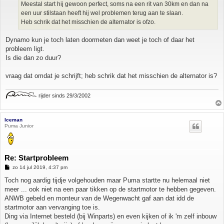
Meestal start hij gewoon perfect, soms na een rit van 30km en dan na
een uur stilstaan heeft hij wel problemen terug aan te slaan.
Heb schrik dat het misschien de alternator is ofzo.
Dynamo kun je toch laten doormeten dan weet je toch of daar het
probleem ligt.
Is die dan zo duur?
vraag dat omdat je schrijft; heb schrik dat het misschien de alternator is?
rijder sinds 29/3/2002
Iceman
Puma Junior
Re: Startprobleem
B
zo 14 jul 2019, 4:37 pm
e
r
Toch nog aardig tijdje volgehouden maar Puma startte nu helemaal niet
i
meer ... ook niet na een paar tikken op de startmotor te hebben gegeven.
c
h
ANWB gebeld en monteur van de Wegenwacht gaf aan dat idd de
t
startmotor aan vervanging toe is.
Ding via Internet besteld (bij Winparts) en even kijken of ik 'm zelf inbouw