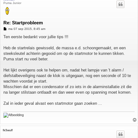
Puma Junior
Re: Startprobleem
B
ma 07 sep 2015, 8:45 am
e
r
Ten eerste bedankt voor jullie tips !!!
i
c
h
Heb de startrelais gewisseld, de massa e.d. schoongemaakt, en een
t
steeksleutel achterin gegooid om op de startmotor te kunnen tikken.
Puma start nu veel beter.
Het lijkt overigens ook te helpen om, nadat het lampje van 't alarm /
diefstalbeveiliging naast de klok is uitgegaan, nog een seconde of 10 te
wachten voordat je start.
Misschien dat er een condensator of zo iets in de alarminstallatie zit die
na langer stilstaan ontlaadt en dan weer even op spanning moet komen.
Zal in ieder geval alvast een startmotor gaan zoeken ...
fir3wulf