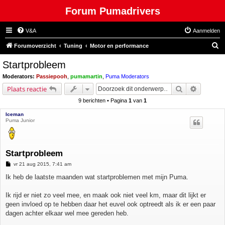
Forum Pumadrivers
V&A
Aanmelden
Z
Forumoverzicht
Tuning
Motor en performance
o
Startprobleem
e
Moderators:
Passiepooh
,
pumamartin
,
Puma Moderators
k
Zoek
Uitgebre
Plaats reactie
9 berichten • Pagina
1
van
1
Iceman
Puma Junior
Startprobleem
B
vr 21 aug 2015, 7:41 am
e
r
Ik heb de laatste maanden wat startproblemen met mijn Puma.
i
c
h
Ik rijd er niet zo veel mee, en maak ook niet veel km, maar dit lijkt er
t
geen invloed op te hebben daar het euvel ook optreedt als ik er een paar
dagen achter elkaar wel mee gereden heb.