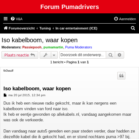
Forum Pumadrivers
V&A
Aanmelden
Z
Forumoverzicht
Tuning
In car entertainment (ICE)
o
Iso kabelboom, waar kopen
e
Moderators:
Passiepooh
,
pumamartin
,
Puma Moderators
k
Zoek
Uitgebre
Plaats reactie
1 bericht • Pagina
1
van
1
fir3wulf
Iso kabelboom, waar kopen
B
ma 20 jul 2015, 12:34 pm
e
r
Dus ik heb een nieuwe radio gekocht, maar ik kan nergens een
i
kabelboom vinden van ford naar iso.
c
h
Ik heb er eentje gevonden op allekabels.nl, vandaag aangekomen maar
t
was ook de verkeerde.
Dan vandaag naar auto5 gereden een paar steden verder, daar hadden ze
diezelfde kabel die ik gekocht had, en er stond nochtans puma >97 bij.