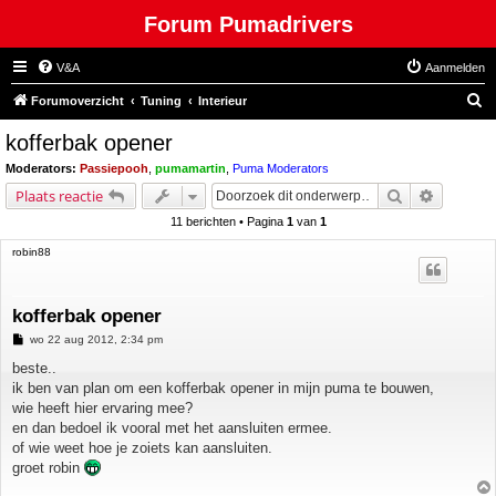
Forum Pumadrivers
V&A
Aanmelden
Z
Forumoverzicht
Tuning
Interieur
o
kofferbak opener
e
Moderators:
Passiepooh
,
pumamartin
,
Puma Moderators
k
Zoek
Uitgebre
Plaats reactie
11 berichten • Pagina
1
van
1
robin88
kofferbak opener
B
wo 22 aug 2012, 2:34 pm
e
r
beste..
i
ik ben van plan om een kofferbak opener in mijn puma te bouwen,
c
h
wie heeft hier ervaring mee?
t
en dan bedoel ik vooral met het aansluiten ermee.
of wie weet hoe je zoiets kan aansluiten.
groet robin