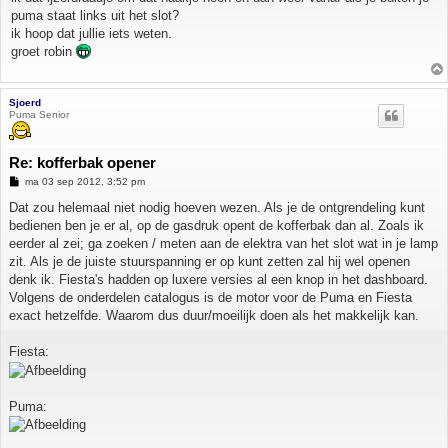
puma staat links uit het slot?
ik hoop dat jullie iets weten.
groet robin
Sjoerd
Puma Senior
Re: kofferbak opener
B
ma 03 sep 2012, 3:52 pm
e
r
Dat zou helemaal niet nodig hoeven wezen. Als je de ontgrendeling kunt
i
bedienen ben je er al, op de gasdruk opent de kofferbak dan al. Zoals ik
c
h
eerder al zei; ga zoeken / meten aan de elektra van het slot wat in je lamp
t
zit. Als je de juiste stuurspanning er op kunt zetten zal hij wel openen
denk ik. Fiesta's hadden op luxere versies al een knop in het dashboard.
Volgens de onderdelen catalogus is de motor voor de Puma en Fiesta
exact hetzelfde. Waarom dus duur/moeilijk doen als het makkelijk kan.
Fiesta:
Puma: