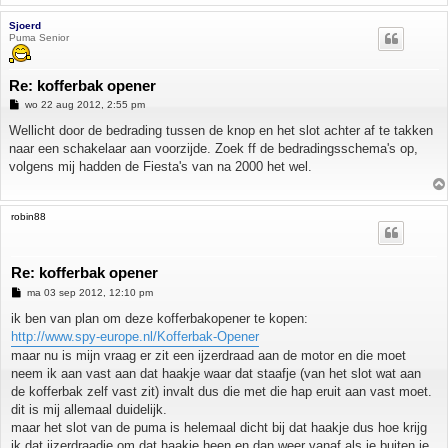
Sjoerd
Puma Senior
Re: kofferbak opener
B
wo 22 aug 2012, 2:55 pm
e
r
Wellicht door de bedrading tussen de knop en het slot achter af te takken
i
naar een schakelaar aan voorzijde. Zoek ff de bedradingsschema's op,
c
h
volgens mij hadden de Fiesta's van na 2000 het wel.
t
robin88
Re: kofferbak opener
B
ma 03 sep 2012, 12:10 pm
e
r
ik ben van plan om deze kofferbakopener te kopen:
i
http://www.spy-europe.nl/Kofferbak-Opener
c
h
maar nu is mijn vraag er zit een ijzerdraad aan de motor en die moet
t
neem ik aan vast aan dat haakje waar dat staafje (van het slot wat aan
de kofferbak zelf vast zit) invalt dus die met die hap eruit aan vast moet.
dit is mij allemaal duidelijk.
maar het slot van de puma is helemaal dicht bij dat haakje dus hoe krijg
ik dat ijzerdraadje om dat haakje heen en dan weer vanaf als je buiten je