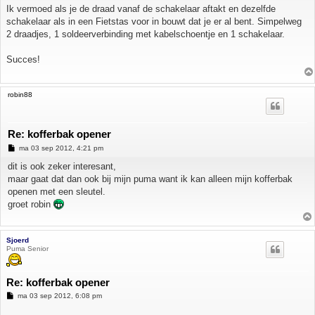
Ik vermoed als je de draad vanaf de schakelaar aftakt en dezelfde
schakelaar als in een Fietstas voor in bouwt dat je er al bent. Simpelweg
2 draadjes, 1 soldeerverbinding met kabelschoentje en 1 schakelaar.
Succes!
robin88
Re: kofferbak opener
B
ma 03 sep 2012, 4:21 pm
e
r
dit is ook zeker interesant,
i
maar gaat dat dan ook bij mijn puma want ik kan alleen mijn kofferbak
c
h
openen met een sleutel.
t
groet robin
Sjoerd
Puma Senior
Re: kofferbak opener
B
ma 03 sep 2012, 6:08 pm
e
r