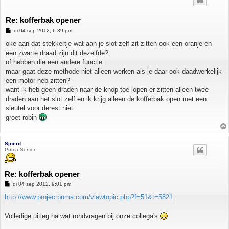
Re: kofferbak opener
B
di 04 sep 2012, 6:39 pm
e
r
oke aan dat stekkertje wat aan je slot zelf zit zitten ook een oranje en
i
een zwarte draad zijn dit dezelfde?
c
h
of hebben die een andere functie.
t
maar gaat deze methode niet alleen werken als je daar ook daadwerkelijk
een motor heb zitten?
want ik heb geen draden naar de knop toe lopen er zitten alleen twee
draden aan het slot zelf en ik krijg alleen de kofferbak open met een
sleutel voor derest niet.
groet robin
Sjoerd
Puma Senior
Re: kofferbak opener
B
di 04 sep 2012, 9:01 pm
e
r
http://www.projectpuma.com/viewtopic.php?f=51&t=5821
i
c
h
Volledige uitleg na wat rondvragen bij onze collega's
t