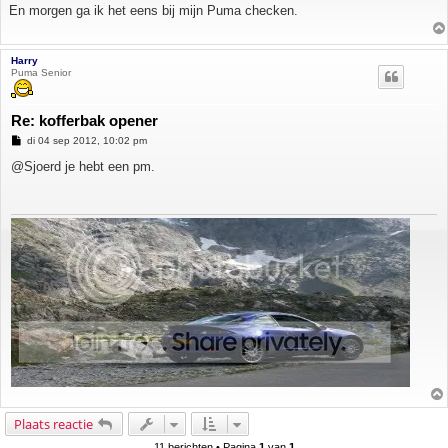
En morgen ga ik het eens bij mijn Puma checken.
Harry
Puma Senior
Re: kofferbak opener
B
di 04 sep 2012, 10:02 pm
e
r
@Sjoerd je hebt een pm.
i
c
h
t
Plaats reactie
11 berichten • Pagina
1
van
1