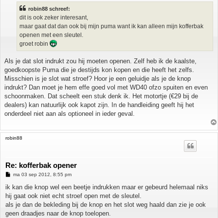
i
robin88 schreef:
c
h
dit is ook zeker interesant,
t
maar gaat dat dan ook bij mijn puma want ik kan alleen mijn kofferbak
openen met een sleutel.
groet robin
Als je dat slot indrukt zou hij moeten openen. Zelf heb ik de kaalste,
goedkoopste Puma die je destijds kon kopen en die heeft het zelfs.
Misschien is je slot wat stroef? Hoor je een geluidje als je de knop
indrukt? Dan moet je hem effe goed vol met WD40 ofzo spuiten en even
schoonmaken. Dat scheelt een stuk denk ik. Het motortje (€29 bij de
dealers) kan natuurlijk ook kapot zijn. In de handleiding geeft hij het
onderdeel niet aan als optioneel in ieder geval.
robin88
Re: kofferbak opener
B
ma 03 sep 2012, 8:55 pm
e
r
ik kan die knop wel een beetje indrukken maar er gebeurd helemaal niks
i
hij gaat ook niet echt stroef open met de sleutel.
c
h
als je dan de bekleding bij de knop en het slot weg haald dan zie je ook
t
geen draadjes naar de knop toelopen.