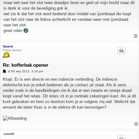
maar wel naar het slot twee draadjes bruin en geel uit mijn hoofd maar dit
is denk ik voor de beveiliging gok ik.
wel zie ik dat het slot word bediend door middel van ijzerdraad die loopt
van het slot naar de linkse achterlicht en vandaar weer met ijzerdraad
naar het slot.
groet robin
Sjoerd
Puma Senior
Re: kofferbak opener
B
di 04 sep 2012, 3:19 pm
e
r
Klopt. Er is een directe en een indirecte verbinding. De indirecte
i
elektrische kun je enkel bedienen als je contact uit staat. Als ik eens
c
h
verder zoek in de handleidingen zie ik dat er een zwarte en oranje draad
t
loopt vanaf het relais. Dit relais zit in je centrale zekeringen kast. Als je dit
kunt gebruiken en hem zo doorlust kom je er volgens mij wel. Wellicht dat
iemand die beter thuis is in de elektra dit kan bevestigen?
robin88