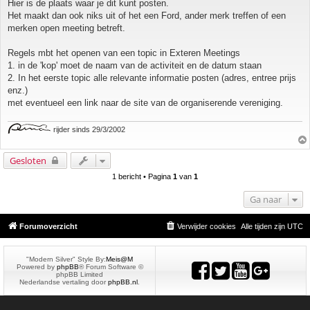
Hier is de plaats waar je dit kunt posten.
Het maakt dan ook niks uit of het een Ford, ander merk treffen of een
merken open meeting betreft.
Regels mbt het openen van een topic in Exteren Meetings
1. in de 'kop' moet de naam van de activiteit en de datum staan
2. In het eerste topic alle relevante informatie posten (adres, entree prijs
enz.)
met eventueel een link naar de site van de organiserende vereniging.
rijder sinds 29/3/2002
Gesloten
1 bericht • Pagina
1
van
1
Ga naar
Forumoverzicht
Verwijder cookies
Alle tijden zijn
UTC
"Modern Silver" Style By:
Meis@M
Powered by
phpBB
® Forum Software ©
phpBB Limited
Nederlandse vertaling door
phpBB.nl
.