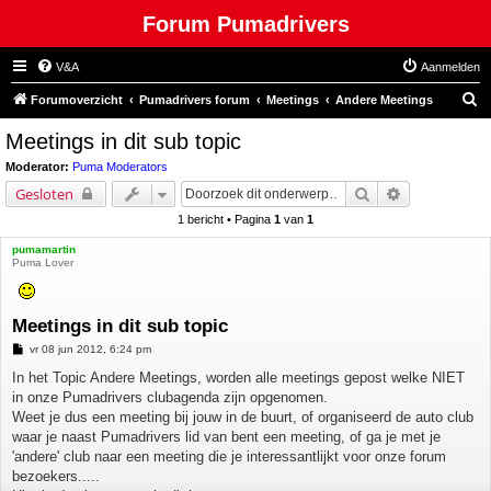
Forum Pumadrivers
V&A
Aanmelden
Z
Forumoverzicht
Pumadrivers forum
Meetings
Andere Meetings
o
Meetings in dit sub topic
e
Moderator:
Puma Moderators
k
Zoek
Uitgebreid z
Gesloten
1 bericht • Pagina
1
van
1
pumamartin
Puma Lover
Meetings in dit sub topic
B
vr 08 jun 2012, 6:24 pm
e
r
In het Topic Andere Meetings, worden alle meetings gepost welke NIET
i
in onze Pumadrivers clubagenda zijn opgenomen.
c
h
Weet je dus een meeting bij jouw in de buurt, of organiseerd de auto club
t
waar je naast Pumadrivers lid van bent een meeting, of ga je met je
'andere' club naar een meeting die je interessantlijkt voor onze forum
bezoekers.....