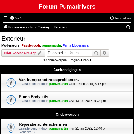
Forum Pumadrivers
V&A
Aanmelden
Z
Forumoverzicht
Tuning
Exterieur
o
Exterieur
e
Moderators:
Passiepooh
,
pumamartin
,
Puma Moderators
k
Zoek
Uitgebreid zoe
Nieuw onderwerp
40 onderwerpen • Pagina
1
van
1
Aankondigingen
Van bumper tot roestproblemen.
Laatste bericht door
pumamartin
«
do 19 feb 2015, 6:17 pm
Puma Body kits
Laatste bericht door
pumamartin
«
vr 13 feb 2015, 9:34 pm
Onderwerpen
Reparatie achterschermen
Laatste bericht door
pumamartin
«
vr 21 jan 2022, 12:40 pm
Reacties:
2