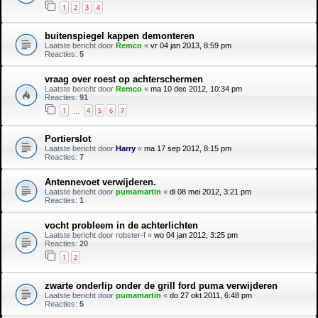
1
2
3
4
buitenspiegel kappen demonteren
Laatste bericht door
Remco
«
vr 04 jan 2013, 8:59 pm
Reacties:
5
vraag over roest op achterschermen
Laatste bericht door
Remco
«
ma 10 dec 2012, 10:34 pm
Reacties:
91
1
4
5
6
7
…
Portierslot
Laatste bericht door
Harry
«
ma 17 sep 2012, 8:15 pm
Reacties:
7
Antennevoet verwijderen.
Laatste bericht door
pumamartin
«
di 08 mei 2012, 3:21 pm
Reacties:
1
vocht probleem in de achterlichten
Laatste bericht door
robster-f
«
wo 04 jan 2012, 3:25 pm
Reacties:
20
1
2
zwarte onderlip onder de grill ford puma verwijderen
Laatste bericht door
pumamartin
«
do 27 okt 2011, 6:48 pm
Reacties:
5