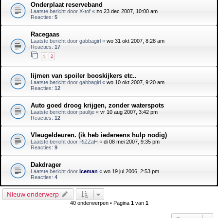
Onderplaat reserveband
Laatste bericht door
X-tof
«
zo 23 dec 2007, 10:00 am
Reacties:
5
Racegaas
Laatste bericht door
gabbagirl
«
wo 31 okt 2007, 8:28 am
Reacties:
17
1
2
lijmen van spoiler booskijkers etc..
Laatste bericht door
gabbagirl
«
wo 10 okt 2007, 9:20 am
Reacties:
12
Auto goed droog krijgen, zonder waterspots
Laatste bericht door
paultje
«
vr 10 aug 2007, 3:42 pm
Reacties:
12
Vleugeldeuren. (ik heb iedereens hulp nodig)
Laatste bericht door
RiZZaH
«
di 08 mei 2007, 9:35 pm
Reacties:
9
Dakdrager
Laatste bericht door
Iceman
«
wo 19 jul 2006, 2:53 pm
Reacties:
4
Nieuw onderwerp
40 onderwerpen • Pagina
1
van
1