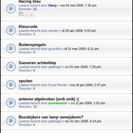
Racing bleu
Laatste bericht door
Harry
«
ma 04 mei 2009, 7:36 pm
Reacties:
21
1
2
Kleurcode
Laatste bericht door
wesley
«
di 28 apr 2009, 4:43 pm
Reacties:
3
Buitenspiegels
Laatste bericht door
guus46a
«
di 31 mar 2009, 6:11 pm
Reacties:
6
Gasveren achterklep
Laatste bericht door
gabbagirl
«
zo 01 mar 2009, 7:29 pm
Reacties:
6
spuiten
Laatste bericht door
Ruud Plevier
«
ma 26 jan 2009, 2:47 pm
Reacties:
4
antenne afgebroken (snik snik) :(
Laatste bericht door
pumamartin
«
zo 11 jan 2009, 1:02 pm
Reacties:
13
Booskijkers van lamp verwijderen?
Laatste bericht door
gabbagirl
«
wo 31 dec 2008, 6:14 pm
Reacties:
6