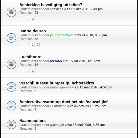
Achterklep beveiliging uitzetten?
Laatste bericht door
robster-f
«
zo 09 okt 2011, 2:49 pm
Reacties:
23
1
2
lambo deuren
Laatste bericht door
pumamartin
«
di 20 jul 2010, 8:50 pm
Reacties:
38
1
2
3
Luchthoorn
Laatste bericht door
Iceman
«
di 15 jun 2010, 6:19 am
Reacties:
18
1
2
verschil tussen bumperlip, achterskirts
Laatste bericht door
puma sjakkes
«
za 13 mar 2010, 4:32 pm
Reacties:
5
Achterruitverwarming doet het niet/nauwelijks!
Laatste bericht door
Pumarlene
«
vr 06 nov 2009, 1:51 pm
Reacties:
7
Raamspoilers
Laatste bericht door
gabbagirl
«
wo 13 mei 2009, 6:35 am
Reacties:
5