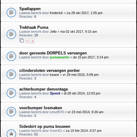
Spatlappen
Laatste bericht door
frederick
«
za 28 okt 2017, 1:55 pm
Reacties:
6
Trekhaak Puma
Laatste bericht door
Jello
«
ma 02 okt 2017, 9:15 am
Reacties:
19
1
2
door geroeste DORPELS vervangen
Laatste bericht door
pumamartin
«
do 15 jun 2017, 3:14 pm
cilindersloten vervangen portier
Laatste bericht door
keane
«
vr 29 mei 2015, 5:09 pm
Reacties:
3
achterbumper demontage
Laatste bericht door
Sjoerd
«
di 28 okt 2014, 12:03 pm
Reacties:
4
voorbumper losmaken
Laatste bericht door
smurf070
«
vr 23 mei 2014, 9:26 am
Reacties:
2
Sideskirt op puma bouwen
Laatste bericht door
Geert01
«
za 15 feb 2014, 6:57 pm
Reacties:
51