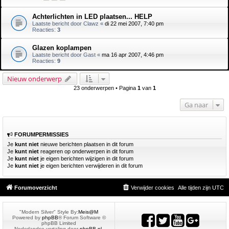
Achterlichten in LED plaatsen... HELP
Laatste bericht door
Clawz
«
di 22 mei 2007, 7:40 pm
Reacties:
3
Glazen koplampen
Laatste bericht door
Gast
«
ma 16 apr 2007, 4:46 pm
Reacties:
9
Nieuw onderwerp
23 onderwerpen • Pagina
1
van
1
Ga naar
FORUMPERMISSIES
Je
kunt niet
nieuwe berichten plaatsen in dit forum
Je
kunt niet
reageren op onderwerpen in dit forum
Je
kunt niet
je eigen berichten wijzigen in dit forum
Je
kunt niet
je eigen berichten verwijderen in dit forum
Forumoverzicht
Verwijder cookies
Alle tijden zijn
UTC
"Modern Silver" Style By:
Meis@M
Powered by
phpBB
® Forum Software ©
phpBB Limited
Nederlandse vertaling door
phpBB.nl
.