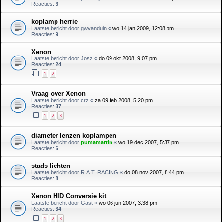
Reacties:
6
koplamp herrie
Laatste bericht door
gwvanduin
«
wo 14 jan 2009, 12:08 pm
Reacties:
9
Xenon
Laatste bericht door
Josz
«
do 09 okt 2008, 9:07 pm
Reacties:
24
1
2
Vraag over Xenon
Laatste bericht door
crz
«
za 09 feb 2008, 5:20 pm
Reacties:
37
1
2
3
diameter lenzen koplampen
Laatste bericht door
pumamartin
«
wo 19 dec 2007, 5:37 pm
Reacties:
6
stads lichten
Laatste bericht door
R.A.T. RACING
«
do 08 nov 2007, 8:44 pm
Reacties:
8
Xenon HID Conversie kit
Laatste bericht door
Gast
«
wo 06 jun 2007, 3:38 pm
Reacties:
34
1
2
3