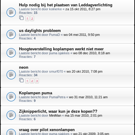
Hulp nodig bij het plaatsen van Leddagverlichting
Laatste bericht door
kolnerke
«
za 15 okt 2011, 8:27 pm
Reacties:
15
1
2
us daylights probleem
Laatste bericht door
PumaD
«
wo 04 mei 2011, 9:50 pm
Reacties:
4
Hoogteverstelling koplampen werkt niet meer
Laatste bericht door
puma sjakkes
«
wo 08 dec 2010, 8:18 am
Reacties:
7
neon
Laatste bericht door
smurf070
«
wo 20 okt 2010, 7:08 pm
Reacties:
34
1
2
3
Koplampen puma
Laatste bericht door
PumaPetra
«
wo 31 mar 2010, 11:21 am
Reacties:
9
Zijknipperlicht, waar kun je deze kopen??
Laatste bericht door
MiniMan
«
ma 15 mar 2010, 2:01 pm
Reacties:
6
vraag over pilot xenonlampen
Laatste bericht door
puma sjakkes
«
wo 21 okt 2009, 3:05 pm