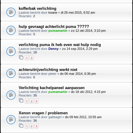
kofferbak verlichting
Laatste bericht door
keane
«
di 26 mei 2015, 6:52 am
Reacties:
2
hulp gevraagt achterlicht puma ?????
Laatste bericht door
pumamartin
«
zo 12 okt 2014, 3:10 pm
Reacties:
5
verlichting puma ik heb even wat hulp nodig
Laatste bericht door
Denny
«
zo 14 sep 2014, 2:29 pm
Reacties:
18
1
2
achteruitrijverlichting werkt niet
Laatste bericht door
pieter
«
do 06 mar 2014, 6:36 pm
Reacties:
6
Verlichting kachelpaneel aanpassen
Laatste bericht door
pumamartin
«
do 18 okt 2012, 4:15 pm
Reacties:
35
1
2
3
Xenon vragen / problemen
Laatste bericht door
gabbagirl
«
do 09 feb 2012, 10:55 am
Reacties:
36
1
2
3