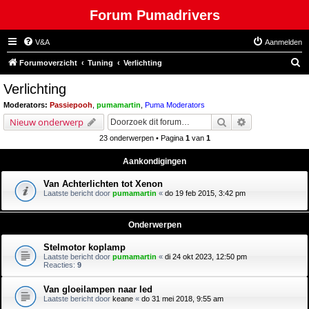
Forum Pumadrivers
V&A
Aanmelden
Z
Forumoverzicht
Tuning
Verlichting
o
Verlichting
e
Moderators:
Passiepooh
,
pumamartin
,
Puma Moderators
k
Zoek
Uitgebreid zoe
Nieuw onderwerp
23 onderwerpen • Pagina
1
van
1
Aankondigingen
Van Achterlichten tot Xenon
Laatste bericht door
pumamartin
«
do 19 feb 2015, 3:42 pm
Onderwerpen
Stelmotor koplamp
Laatste bericht door
pumamartin
«
di 24 okt 2023, 12:50 pm
Reacties:
9
Van gloeilampen naar led
Laatste bericht door
keane
«
do 31 mei 2018, 9:55 am