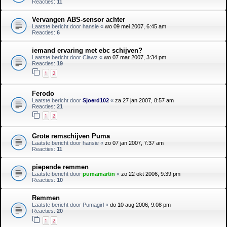
Reacties:
11
Vervangen ABS-sensor achter
Laatste bericht door
hansie
«
wo 09 mei 2007, 6:45 am
Reacties:
6
iemand ervaring met ebc schijven?
Laatste bericht door
Clawz
«
wo 07 mar 2007, 3:34 pm
Reacties:
19
1
2
Ferodo
Laatste bericht door
Sjoerd102
«
za 27 jan 2007, 8:57 am
Reacties:
21
1
2
Grote remschijven Puma
Laatste bericht door
hansie
«
zo 07 jan 2007, 7:37 am
Reacties:
11
piepende remmen
Laatste bericht door
pumamartin
«
zo 22 okt 2006, 9:39 pm
Reacties:
10
Remmen
Laatste bericht door
Pumagirl
«
do 10 aug 2006, 9:08 pm
Reacties:
20
1
2