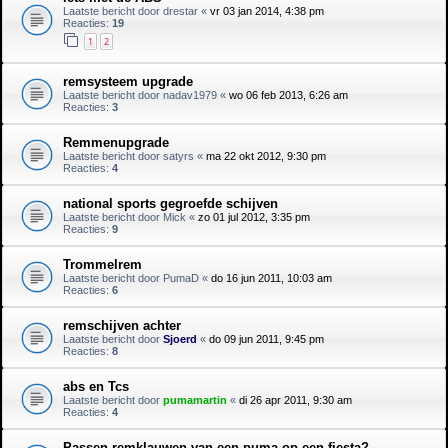
Laatste bericht door
drestar
«
vr 03 jan 2014, 4:38 pm
Reacties:
19
1
2
remsysteem upgrade
Laatste bericht door
nadav1979
«
wo 06 feb 2013, 6:26 am
Reacties:
3
Remmenupgrade
Laatste bericht door
satyrs
«
ma 22 okt 2012, 9:30 pm
Reacties:
4
national sports gegroefde schijven
Laatste bericht door
Mick
«
zo 01 jul 2012, 3:35 pm
Reacties:
9
Trommelrem
Laatste bericht door
PumaD
«
do 16 jun 2011, 10:03 am
Reacties:
6
remschijven achter
Laatste bericht door
Sjoerd
«
do 09 jun 2011, 9:45 pm
Reacties:
8
abs en Tcs
Laatste bericht door
pumamartin
«
di 26 apr 2011, 9:30 am
Reacties:
4
Passen remklauwen van een puma op een fiesta?