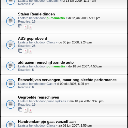
Laatste bericht door
gabbagirl
«
di 13 jan 2009, 11:27 am
Reacties:
2
Stalen Remleidingen
Laatste bericht door
pumamartin
«
di 22 jan 2008, 5:12 pm
Reacties:
16
1
2
ABS geprobeerd
Laatste bericht door
Clawz
«
do 03 jan 2008, 2:24 pm
Reacties:
28
1
2
afdraaien remschijf aan de auto
Laatste bericht door
pumamartin
«
do 18 okt 2007, 4:53 pm
Reacties:
5
Remschijven vervangen, maar nog slechte performance
Laatste bericht door
Gast
«
di 09 okt 2007, 6:25 pm
Reacties:
6
Gegroefde remschijven
Laatste bericht door
puma sjakkes
«
ma 18 jun 2007, 9:48 pm
Reacties:
19
1
2
Handremlampje gaat vanzelf aan
Laatste bericht door
Clawz
«
za 02 jun 2007, 1:55 pm