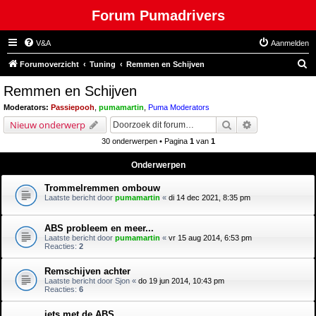
Forum Pumadrivers
V&A
Aanmelden
Z
Forumoverzicht
Tuning
Remmen en Schijven
o
Remmen en Schijven
e
Moderators:
Passiepooh
,
pumamartin
,
Puma Moderators
k
Zoek
Uitgebreid zoe
Nieuw onderwerp
30 onderwerpen • Pagina
1
van
1
Onderwerpen
Trommelremmen ombouw
Laatste bericht door
pumamartin
«
di 14 dec 2021, 8:35 pm
ABS probleem en meer...
Laatste bericht door
pumamartin
«
vr 15 aug 2014, 6:53 pm
Reacties:
2
Remschijven achter
Laatste bericht door
Sjon
«
do 19 jun 2014, 10:43 pm
Reacties:
6
iets met de ABS