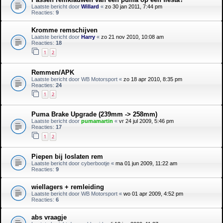
Laatste bericht door
Willard
«
zo 30 jan 2011, 7:44 pm
Reacties:
9
Kromme remschijven
Laatste bericht door
Harry
«
zo 21 nov 2010, 10:08 am
Reacties:
18
1
2
Remmen/APK
Laatste bericht door
WB Motorsport
«
zo 18 apr 2010, 8:35 pm
Reacties:
24
1
2
Puma Brake Upgrade (239mm -> 258mm)
Laatste bericht door
pumamartin
«
vr 24 jul 2009, 5:46 pm
Reacties:
17
1
2
Piepen bij loslaten rem
Laatste bericht door
cyberbootje
«
ma 01 jun 2009, 11:22 am
Reacties:
9
wiellagers + remleiding
Laatste bericht door
WB Motorsport
«
wo 01 apr 2009, 4:52 pm
Reacties:
6
abs vraagje