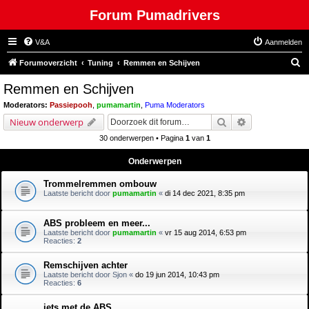
Forum Pumadrivers
V&A
Aanmelden
Z
Forumoverzicht
Tuning
Remmen en Schijven
o
Remmen en Schijven
e
Moderators:
Passiepooh
,
pumamartin
,
Puma Moderators
k
Zoek
Uitgebreid zoe
Nieuw onderwerp
30 onderwerpen • Pagina
1
van
1
Onderwerpen
Trommelremmen ombouw
Laatste bericht door
pumamartin
«
di 14 dec 2021, 8:35 pm
ABS probleem en meer...
Laatste bericht door
pumamartin
«
vr 15 aug 2014, 6:53 pm
Reacties:
2
Remschijven achter
Laatste bericht door
Sjon
«
do 19 jun 2014, 10:43 pm
Reacties:
6
iets met de ABS