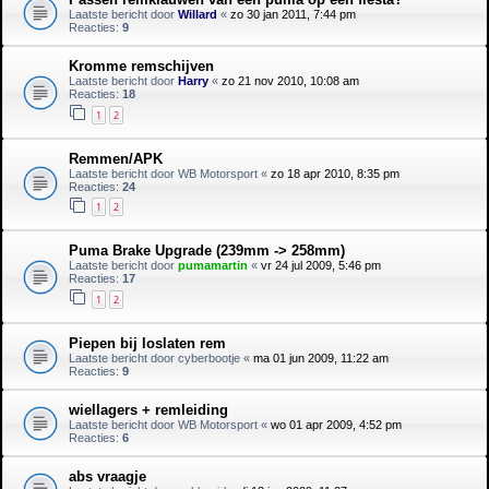
Laatste bericht door
Willard
«
zo 30 jan 2011, 7:44 pm
Reacties:
9
Kromme remschijven
Laatste bericht door
Harry
«
zo 21 nov 2010, 10:08 am
Reacties:
18
1
2
Remmen/APK
Laatste bericht door
WB Motorsport
«
zo 18 apr 2010, 8:35 pm
Reacties:
24
1
2
Puma Brake Upgrade (239mm -> 258mm)
Laatste bericht door
pumamartin
«
vr 24 jul 2009, 5:46 pm
Reacties:
17
1
2
Piepen bij loslaten rem
Laatste bericht door
cyberbootje
«
ma 01 jun 2009, 11:22 am
Reacties:
9
wiellagers + remleiding
Laatste bericht door
WB Motorsport
«
wo 01 apr 2009, 4:52 pm
Reacties:
6
abs vraagje