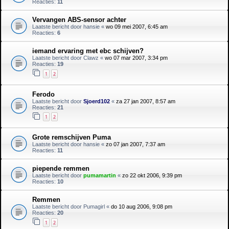
Reacties:
11
Vervangen ABS-sensor achter
Laatste bericht door
hansie
«
wo 09 mei 2007, 6:45 am
Reacties:
6
iemand ervaring met ebc schijven?
Laatste bericht door
Clawz
«
wo 07 mar 2007, 3:34 pm
Reacties:
19
1
2
Ferodo
Laatste bericht door
Sjoerd102
«
za 27 jan 2007, 8:57 am
Reacties:
21
1
2
Grote remschijven Puma
Laatste bericht door
hansie
«
zo 07 jan 2007, 7:37 am
Reacties:
11
piepende remmen
Laatste bericht door
pumamartin
«
zo 22 okt 2006, 9:39 pm
Reacties:
10
Remmen
Laatste bericht door
Pumagirl
«
do 10 aug 2006, 9:08 pm
Reacties:
20
1
2