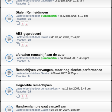
Laatste bericht door
gabbagirl
«
di 13 jan 2009, 11:27 am
Reacties:
2
Stalen Remleidingen
Laatste bericht door
pumamartin
«
di 22 jan 2008, 5:12 pm
Reacties:
16
1
2
ABS geprobeerd
Laatste bericht door
Clawz
«
do 03 jan 2008, 2:24 pm
Reacties:
28
1
2
afdraaien remschijf aan de auto
Laatste bericht door
pumamartin
«
do 18 okt 2007, 4:53 pm
Reacties:
5
Remschijven vervangen, maar nog slechte performance
Laatste bericht door
Gast
«
di 09 okt 2007, 6:25 pm
Reacties:
6
Gegroefde remschijven
Laatste bericht door
puma sjakkes
«
ma 18 jun 2007, 9:48 pm
Reacties:
19
1
2
Handremlampje gaat vanzelf aan
Laatste bericht door
Clawz
«
za 02 jun 2007, 1:55 pm