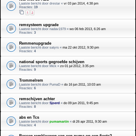
Laatste bericht door
drestar
«
vr 03 jan 2014, 4:38 pm
Reacties:
19
1
2
remsysteem upgrade
Laatste bericht door
nadav1979
«
wo 06 feb 2013, 6:26 am
Reacties:
3
Remmenupgrade
Laatste bericht door
satyrs
«
ma 22 okt 2012, 9:30 pm
Reacties:
4
national sports gegroefde schijven
Laatste bericht door
Mick
«
zo 01 jul 2012, 3:35 pm
Reacties:
9
Trommelrem
Laatste bericht door
PumaD
«
do 16 jun 2011, 10:03 am
Reacties:
6
remschijven achter
Laatste bericht door
Sjoerd
«
do 09 jun 2011, 9:45 pm
Reacties:
8
abs en Tcs
Laatste bericht door
pumamartin
«
di 26 apr 2011, 9:30 am
Reacties:
4
Passen remklauwen van een puma op een fiesta?