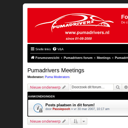
Fo
De c
Snelle links
V&A
Forumoverzicht
Pumadrivers forum
Meetings
Pumadri
Pumadrivers Meetings
Moderator:
Puma Moderators
Zoe
Nieuw onderwerp
AANKONDIGINGEN
Posts plaatsen in dit forum!
door
Passiepooh
» vr 30 mar 2007, 10:17 am
Nieuw onderwerp