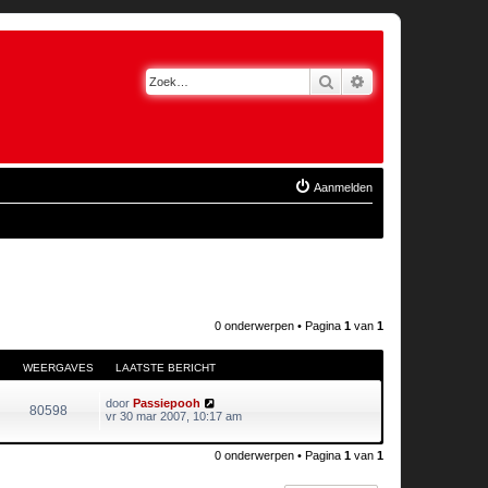
Zoek
Uitgebreid zoeken
Aanmelden
0 onderwerpen • Pagina
1
van
1
WEERGAVES
LAATSTE BERICHT
door
Passiepooh
80598
vr 30 mar 2007, 10:17 am
0 onderwerpen • Pagina
1
van
1