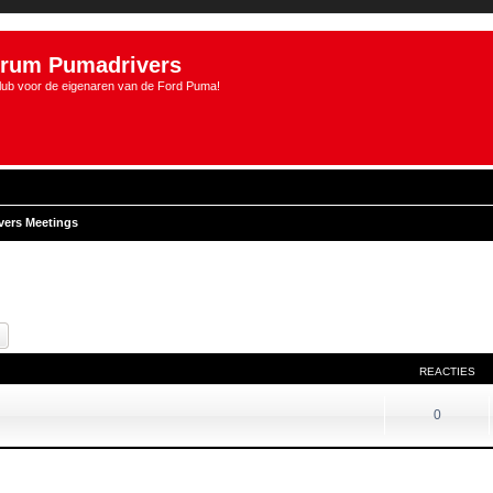
rum Pumadrivers
lub voor de eigenaren van de Ford Puma!
vers Meetings
k
Uitgebreid zoeken
REACTIES
0