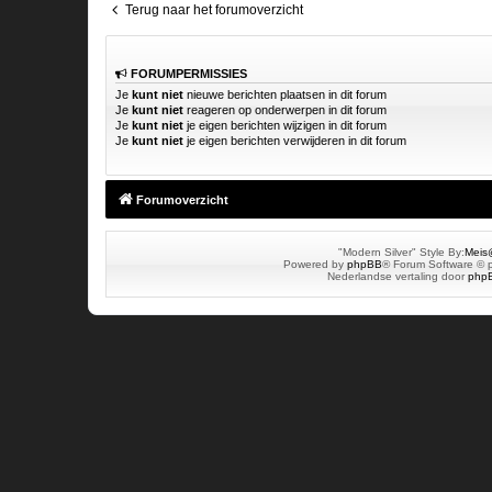
Terug naar het forumoverzicht
FORUMPERMISSIES
Je
kunt niet
nieuwe berichten plaatsen in dit forum
Je
kunt niet
reageren op onderwerpen in dit forum
Je
kunt niet
je eigen berichten wijzigen in dit forum
Je
kunt niet
je eigen berichten verwijderen in dit forum
Forumoverzicht
"Modern Silver" Style By:
Mei
Powered by
phpBB
® Forum Software © 
Nederlandse vertaling door
phpB