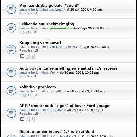
Mijn aandrijfas-geleuter *zucht*
Laatste bericht door
gabbagirl
«
di 28 apr 2009, 6:18 pm
Reacties:
11
Lekkende stuurbekrachtiging
Laatste bericht door
pumamartin
«
do 23 apr 2009, 8:09 pm
Reacties:
6
Koppeling vernieuwd!
Laatste bericht door
WB Motorsport
«
vr 10 apr 2009, 2:08 pm
Reacties:
15
1
2
Auto bokt in 1e versnelling en slaat af in z'n reverse
Laatste bericht door
Wolf
«
do 26 mar 2009, 10:31 pm
Reacties:
6
kofferbak probleem
Laatste bericht door
guus46a
«
vr 06 mar 2009, 10:18 am
Reacties:
11
APK / onderhoud: "eigen" of liever Ford garage
Laatste bericht door
TopGear
«
wo 25 feb 2009, 5:14 pm
Reacties:
18
1
2
Distributieriem interval 1.7 is veranderd
Laatste bericht door
R.A.T. RACING
«
di 10 feb 2009, 12:02 pm