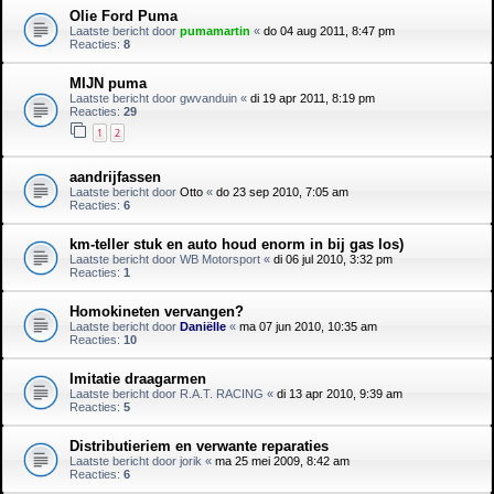
Olie Ford Puma
Laatste bericht door
pumamartin
«
do 04 aug 2011, 8:47 pm
Reacties:
8
MIJN puma
Laatste bericht door
gwvanduin
«
di 19 apr 2011, 8:19 pm
Reacties:
29
1
2
aandrijfassen
Laatste bericht door
Otto
«
do 23 sep 2010, 7:05 am
Reacties:
6
km-teller stuk en auto houd enorm in bij gas los)
Laatste bericht door
WB Motorsport
«
di 06 jul 2010, 3:32 pm
Reacties:
1
Homokineten vervangen?
Laatste bericht door
Daniëlle
«
ma 07 jun 2010, 10:35 am
Reacties:
10
Imitatie draagarmen
Laatste bericht door
R.A.T. RACING
«
di 13 apr 2010, 9:39 am
Reacties:
5
Distributieriem en verwante reparaties
Laatste bericht door
jorik
«
ma 25 mei 2009, 8:42 am
Reacties:
6