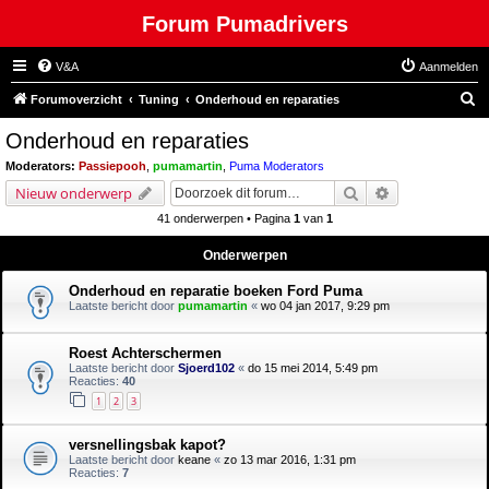
Forum Pumadrivers
V&A
Aanmelden
Z
Forumoverzicht
Tuning
Onderhoud en reparaties
o
Onderhoud en reparaties
e
Moderators:
Passiepooh
,
pumamartin
,
Puma Moderators
k
Zoek
Uitgebreid zoe
Nieuw onderwerp
41 onderwerpen • Pagina
1
van
1
Onderwerpen
Onderhoud en reparatie boeken Ford Puma
Laatste bericht door
pumamartin
«
wo 04 jan 2017, 9:29 pm
Roest Achterschermen
Laatste bericht door
Sjoerd102
«
do 15 mei 2014, 5:49 pm
Reacties:
40
1
2
3
versnellingsbak kapot?
Laatste bericht door
keane
«
zo 13 mar 2016, 1:31 pm
Reacties:
7