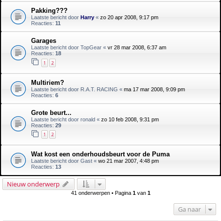
Pakking???
Laatste bericht door
Harry
«
zo 20 apr 2008, 9:17 pm
Reacties:
11
Garages
Laatste bericht door
TopGear
«
vr 28 mar 2008, 6:37 am
Reacties:
18
1
2
Multiriem?
Laatste bericht door
R.A.T. RACING
«
ma 17 mar 2008, 9:09 pm
Reacties:
6
Grote beurt...
Laatste bericht door
ronald
«
zo 10 feb 2008, 9:31 pm
Reacties:
29
1
2
Wat kost een onderhoudsbeurt voor de Puma
Laatste bericht door
Gast
«
wo 21 mar 2007, 4:48 pm
Reacties:
13
Nieuw onderwerp
41 onderwerpen • Pagina
1
van
1
Ga naar