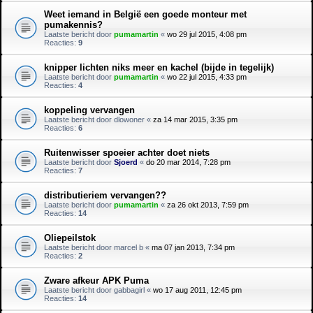
Weet iemand in België een goede monteur met
pumakennis?
Laatste bericht door
pumamartin
«
wo 29 jul 2015, 4:08 pm
Reacties:
9
knipper lichten niks meer en kachel (bijde in tegelijk)
Laatste bericht door
pumamartin
«
wo 22 jul 2015, 4:33 pm
Reacties:
4
koppeling vervangen
Laatste bericht door
dlowoner
«
za 14 mar 2015, 3:35 pm
Reacties:
6
Ruitenwisser spoeier achter doet niets
Laatste bericht door
Sjoerd
«
do 20 mar 2014, 7:28 pm
Reacties:
7
distributieriem vervangen??
Laatste bericht door
pumamartin
«
za 26 okt 2013, 7:59 pm
Reacties:
14
Oliepeilstok
Laatste bericht door
marcel b
«
ma 07 jan 2013, 7:34 pm
Reacties:
2
Zware afkeur APK Puma
Laatste bericht door
gabbagirl
«
wo 17 aug 2011, 12:45 pm
Reacties:
14