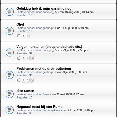
Gelukkig heb ik mijn garantie nog
Laatste bericht door
popeye_65
«
ma 18 aug 2008, 10:14 am
Reacties:
13
Olie!
Laatste bericht door
gabbagirl
«
do 14 aug 2008, 6:40 pm
Reacties:
15
1
2
Velgen herstellen (stoeprandschade etc.)
Laatste bericht door
popeye_65
«
di 29 jul 2008, 2:55 pm
Reacties:
37
1
2
3
Problemen met de distributieriem
Laatste bericht door
gabbagirl
«
wo 23 jul 2008, 9:00 am
Reacties:
33
1
2
3
elec ramen
Laatste bericht door
Dees
«
do 22 mei 2008, 8:47 am
Reacties:
10
Nogmaal roest bij een Puma
Laatste bericht door
puma sjakkes
«
wo 21 mei 2008, 9:07 pm
Reacties:
9