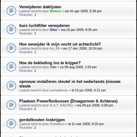
Verwijderen daklijsten
Laatste bericht door
Remco
«
wo 01 apr 2009, 8:38 pm
Reacties:
1
buis luchtfilter verwyderen
Laatste bericht door
Otto
«
ma 26 jan 2009, 8:05 am
Reacties:
1
Hoe verwijder ik mijn vocht uit achterlicht?
Laatste bericht door
fre_89
«
wo 17 dec 2008, 10:34 pm
Reacties:
1
Hoe de bekleding los te krijgen?
Laatste bericht door
Otto
«
za 09 aug 2008, 1:59 pm
Reacties:
1
opnieuw installeren sleutel in het nederlands (nieuwe
sleute
Laatste bericht door
pumadennis
«
di 10 jun 2008, 6:21 pm
Plaatsen Powerflexbussen (Draagarmen & Achteras)
Laatste bericht door
R.A.T. RACING
«
ma 09 jun 2008, 6:08 pm
Reacties:
5
gordelbouten loskrijgen
Laatste bericht door
Pumaloco
«
di 11 mar 2008, 8:20 pm
Reacties:
2