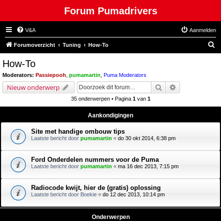
Forum Pumadrivers
V&A
Aanmelden
Z
Forumoverzicht
Tuning
How-To
o
How-To
e
Moderators:
Passiepooh
,
pumamartin
,
Puma Moderators
k
Zoek
Uitgebreid zoe
Nieuw onderwerp
35 onderwerpen • Pagina
1
van
1
Aankondigingen
Site met handige ombouw tips
Laatste bericht door
pumamartin
«
do 30 okt 2014, 6:38 pm
Ford Onderdelen nummers voor de Puma
Laatste bericht door
pumamartin
«
ma 16 dec 2013, 7:15 pm
Radiocode kwijt, hier de (gratis) oplossing
Laatste bericht door
Boekie
«
do 12 dec 2013, 10:14 pm
Onderwerpen