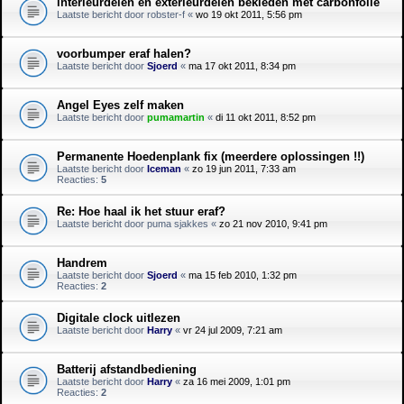
interieurdelen en exterieurdelen bekleden met carbonfolie
Laatste bericht door
robster-f
«
wo 19 okt 2011, 5:56 pm
voorbumper eraf halen?
Laatste bericht door
Sjoerd
«
ma 17 okt 2011, 8:34 pm
Angel Eyes zelf maken
Laatste bericht door
pumamartin
«
di 11 okt 2011, 8:52 pm
Permanente Hoedenplank fix (meerdere oplossingen !!)
Laatste bericht door
Iceman
«
zo 19 jun 2011, 7:33 am
Reacties:
5
Re: Hoe haal ik het stuur eraf?
Laatste bericht door
puma sjakkes
«
zo 21 nov 2010, 9:41 pm
Handrem
Laatste bericht door
Sjoerd
«
ma 15 feb 2010, 1:32 pm
Reacties:
2
Digitale clock uitlezen
Laatste bericht door
Harry
«
vr 24 jul 2009, 7:21 am
Batterij afstandbediening
Laatste bericht door
Harry
«
za 16 mei 2009, 1:01 pm
Reacties:
2