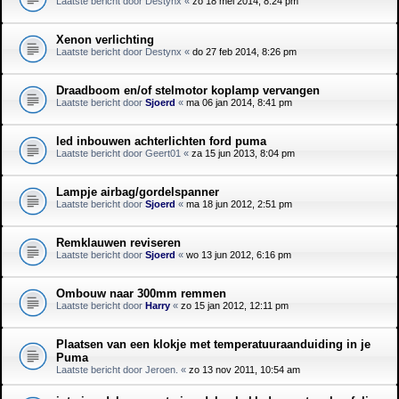
Laatste bericht door
Destynx
«
zo 18 mei 2014, 8:24 pm
Xenon verlichting
Laatste bericht door
Destynx
«
do 27 feb 2014, 8:26 pm
Draadboom en/of stelmotor koplamp vervangen
Laatste bericht door
Sjoerd
«
ma 06 jan 2014, 8:41 pm
led inbouwen achterlichten ford puma
Laatste bericht door
Geert01
«
za 15 jun 2013, 8:04 pm
Lampje airbag/gordelspanner
Laatste bericht door
Sjoerd
«
ma 18 jun 2012, 2:51 pm
Remklauwen reviseren
Laatste bericht door
Sjoerd
«
wo 13 jun 2012, 6:16 pm
Ombouw naar 300mm remmen
Laatste bericht door
Harry
«
zo 15 jan 2012, 12:11 pm
Plaatsen van een klokje met temperatuuraanduiding in je
Puma
Laatste bericht door
Jeroen.
«
zo 13 nov 2011, 10:54 am