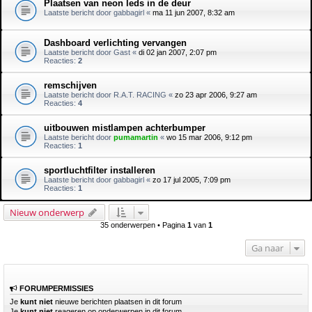
Plaatsen van neon leds in de deur
Laatste bericht door
gabbagirl
«
ma 11 jun 2007, 8:32 am
Dashboard verlichting vervangen
Laatste bericht door
Gast
«
di 02 jan 2007, 2:07 pm
Reacties:
2
remschijven
Laatste bericht door
R.A.T. RACING
«
zo 23 apr 2006, 9:27 am
Reacties:
4
uitbouwen mistlampen achterbumper
Laatste bericht door
pumamartin
«
wo 15 mar 2006, 9:12 pm
Reacties:
1
sportluchtfilter installeren
Laatste bericht door
gabbagirl
«
zo 17 jul 2005, 7:09 pm
Reacties:
1
Nieuw onderwerp
35 onderwerpen • Pagina
1
van
1
Ga naar
FORUMPERMISSIES
Je
kunt niet
nieuwe berichten plaatsen in dit forum
Je
kunt niet
reageren op onderwerpen in dit forum