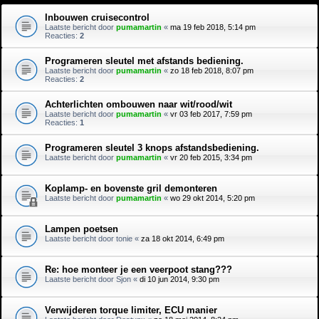
Inbouwen cruisecontrol
Laatste bericht door
pumamartin
«
ma 19 feb 2018, 5:14 pm
Reacties:
2
Programeren sleutel met afstands bediening.
Laatste bericht door
pumamartin
«
zo 18 feb 2018, 8:07 pm
Reacties:
2
Achterlichten ombouwen naar wit/rood/wit
Laatste bericht door
pumamartin
«
vr 03 feb 2017, 7:59 pm
Reacties:
1
Programeren sleutel 3 knops afstandsbediening.
Laatste bericht door
pumamartin
«
vr 20 feb 2015, 3:34 pm
Koplamp- en bovenste gril demonteren
Laatste bericht door
pumamartin
«
wo 29 okt 2014, 5:20 pm
Lampen poetsen
Laatste bericht door
tonie
«
za 18 okt 2014, 6:49 pm
Re: hoe monteer je een veerpoot stang???
Laatste bericht door
Sjon
«
di 10 jun 2014, 9:30 pm
Verwijderen torque limiter, ECU manier