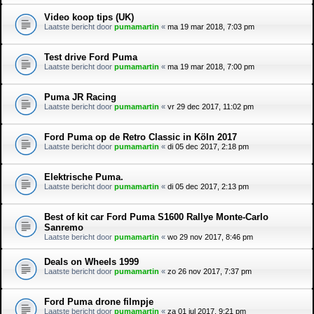
Video koop tips (UK)
Laatste bericht door
pumamartin
«
ma 19 mar 2018, 7:03 pm
Test drive Ford Puma
Laatste bericht door
pumamartin
«
ma 19 mar 2018, 7:00 pm
Puma JR Racing
Laatste bericht door
pumamartin
«
vr 29 dec 2017, 11:02 pm
Ford Puma op de Retro Classic in Köln 2017
Laatste bericht door
pumamartin
«
di 05 dec 2017, 2:18 pm
Elektrische Puma.
Laatste bericht door
pumamartin
«
di 05 dec 2017, 2:13 pm
Best of kit car Ford Puma S1600 Rallye Monte-Carlo
Sanremo
Laatste bericht door
pumamartin
«
wo 29 nov 2017, 8:46 pm
Deals on Wheels 1999
Laatste bericht door
pumamartin
«
zo 26 nov 2017, 7:37 pm
Ford Puma drone filmpje
Laatste bericht door
pumamartin
«
za 01 jul 2017, 9:21 pm