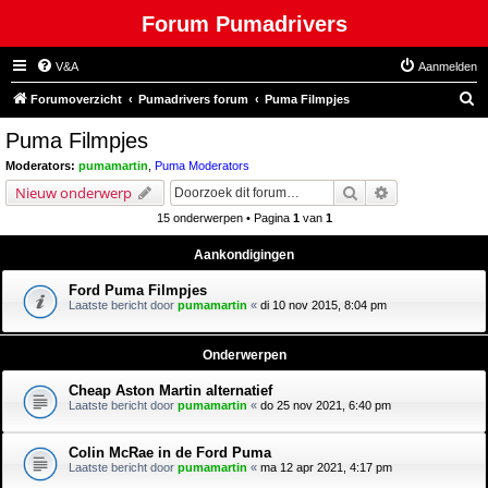
Forum Pumadrivers
V&A
Aanmelden
Z
Forumoverzicht
Pumadrivers forum
Puma Filmpjes
o
Puma Filmpjes
e
Moderators:
pumamartin
,
Puma Moderators
k
Zoek
Uitgebreid zoe
Nieuw onderwerp
15 onderwerpen • Pagina
1
van
1
Aankondigingen
Ford Puma Filmpjes
Laatste bericht door
pumamartin
«
di 10 nov 2015, 8:04 pm
Onderwerpen
Cheap Aston Martin alternatief
Laatste bericht door
pumamartin
«
do 25 nov 2021, 6:40 pm
Colin McRae in de Ford Puma
Laatste bericht door
pumamartin
«
ma 12 apr 2021, 4:17 pm