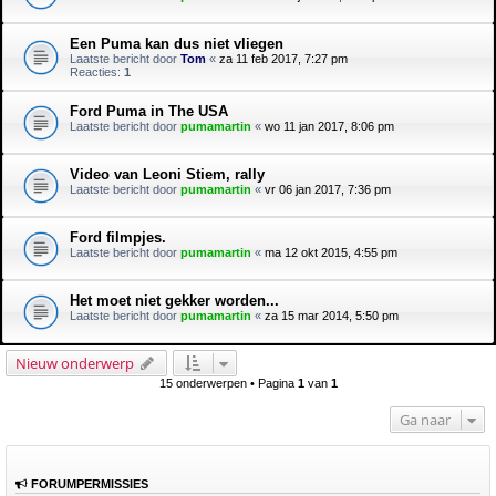
Een Puma kan dus niet vliegen
Laatste bericht door
Tom
«
za 11 feb 2017, 7:27 pm
Reacties:
1
Ford Puma in The USA
Laatste bericht door
pumamartin
«
wo 11 jan 2017, 8:06 pm
Video van Leoni Stiem, rally
Laatste bericht door
pumamartin
«
vr 06 jan 2017, 7:36 pm
Ford filmpjes.
Laatste bericht door
pumamartin
«
ma 12 okt 2015, 4:55 pm
Het moet niet gekker worden...
Laatste bericht door
pumamartin
«
za 15 mar 2014, 5:50 pm
Nieuw onderwerp
15 onderwerpen • Pagina
1
van
1
Ga naar
FORUMPERMISSIES