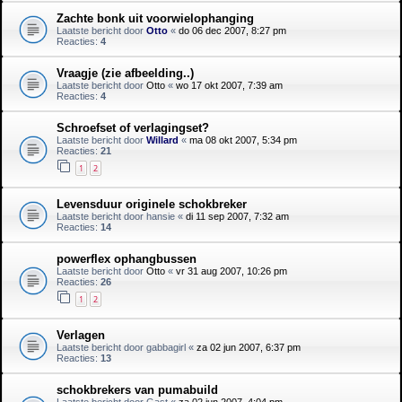
Zachte bonk uit voorwielophanging
Laatste bericht door
Otto
«
do 06 dec 2007, 8:27 pm
Reacties:
4
Vraagje (zie afbeelding..)
Laatste bericht door
Otto
«
wo 17 okt 2007, 7:39 am
Reacties:
4
Schroefset of verlagingset?
Laatste bericht door
Willard
«
ma 08 okt 2007, 5:34 pm
Reacties:
21
1
2
Levensduur originele schokbreker
Laatste bericht door
hansie
«
di 11 sep 2007, 7:32 am
Reacties:
14
powerflex ophangbussen
Laatste bericht door
Otto
«
vr 31 aug 2007, 10:26 pm
Reacties:
26
1
2
Verlagen
Laatste bericht door
gabbagirl
«
za 02 jun 2007, 6:37 pm
Reacties:
13
schokbrekers van pumabuild
Laatste bericht door
Gast
«
za 02 jun 2007, 4:04 pm