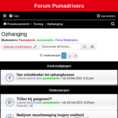
Forum Pumadrivers
V&A
Aanmelden
Z
Forumoverzicht
Tuning
Ophanging
o
Ophanging
e
Moderators:
Passiepooh
,
pumamartin
,
Puma Moderators
k
Zoek
Uitgebreid zoe
Nieuw onderwerp
1
2
Volgende
57 onderwerpen
Aankondigingen
Van schokbreker tot ophangbussen
Laatste bericht door
pumamartin
«
do 19 feb 2015, 6:11 pm
Onderwerpen
Trillen bij gasgeven!?
Laatste bericht door
pumamartin
«
do 18 mei 2017, 8:29 pm
Reacties:
12
Nadijnen stuurbeweging hogere snelheid