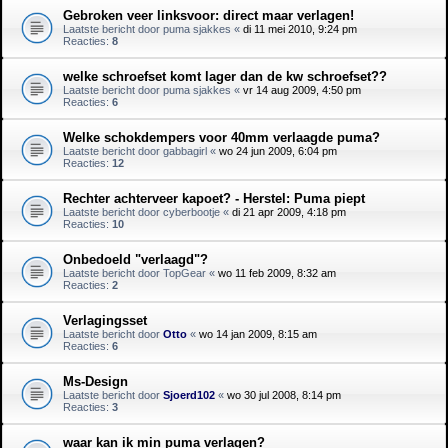
Gebroken veer linksvoor: direct maar verlagen!
Laatste bericht door
puma sjakkes
«
di 11 mei 2010, 9:24 pm
Reacties:
8
welke schroefset komt lager dan de kw schroefset??
Laatste bericht door
puma sjakkes
«
vr 14 aug 2009, 4:50 pm
Reacties:
6
Welke schokdempers voor 40mm verlaagde puma?
Laatste bericht door
gabbagirl
«
wo 24 jun 2009, 6:04 pm
Reacties:
12
Rechter achterveer kapoet? - Herstel: Puma piept
Laatste bericht door
cyberbootje
«
di 21 apr 2009, 4:18 pm
Reacties:
10
Onbedoeld "verlaagd"?
Laatste bericht door
TopGear
«
wo 11 feb 2009, 8:32 am
Reacties:
2
Verlagingsset
Laatste bericht door
Otto
«
wo 14 jan 2009, 8:15 am
Reacties:
6
Ms-Design
Laatste bericht door
Sjoerd102
«
wo 30 jul 2008, 8:14 pm
Reacties:
3
waar kan ik min puma verlagen?