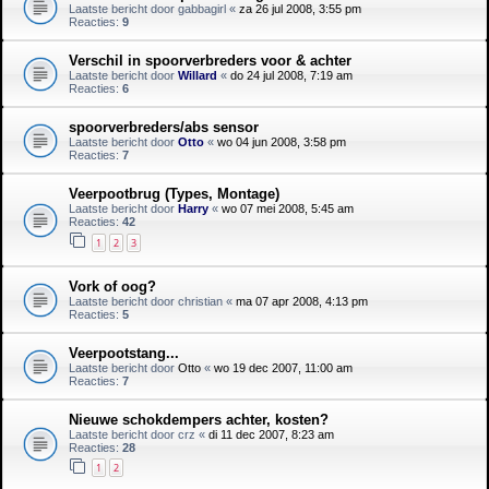
Laatste bericht door
gabbagirl
«
za 26 jul 2008, 3:55 pm
Reacties:
9
Verschil in spoorverbreders voor & achter
Laatste bericht door
Willard
«
do 24 jul 2008, 7:19 am
Reacties:
6
spoorverbreders/abs sensor
Laatste bericht door
Otto
«
wo 04 jun 2008, 3:58 pm
Reacties:
7
Veerpootbrug (Types, Montage)
Laatste bericht door
Harry
«
wo 07 mei 2008, 5:45 am
Reacties:
42
1
2
3
Vork of oog?
Laatste bericht door
christian
«
ma 07 apr 2008, 4:13 pm
Reacties:
5
Veerpootstang...
Laatste bericht door
Otto
«
wo 19 dec 2007, 11:00 am
Reacties:
7
Nieuwe schokdempers achter, kosten?
Laatste bericht door
crz
«
di 11 dec 2007, 8:23 am
Reacties:
28
1
2