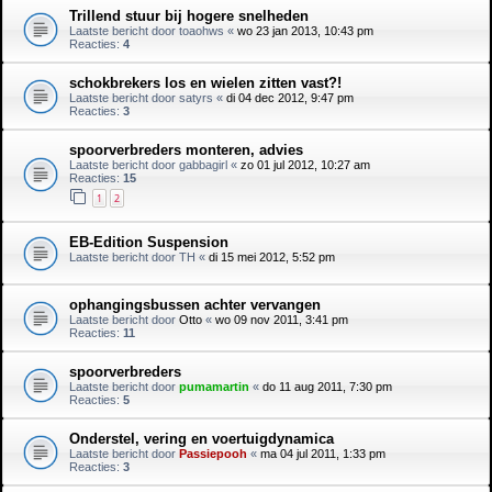
Trillend stuur bij hogere snelheden
Laatste bericht door
toaohws
«
wo 23 jan 2013, 10:43 pm
Reacties:
4
schokbrekers los en wielen zitten vast?!
Laatste bericht door
satyrs
«
di 04 dec 2012, 9:47 pm
Reacties:
3
spoorverbreders monteren, advies
Laatste bericht door
gabbagirl
«
zo 01 jul 2012, 10:27 am
Reacties:
15
1
2
EB-Edition Suspension
Laatste bericht door
TH
«
di 15 mei 2012, 5:52 pm
ophangingsbussen achter vervangen
Laatste bericht door
Otto
«
wo 09 nov 2011, 3:41 pm
Reacties:
11
spoorverbreders
Laatste bericht door
pumamartin
«
do 11 aug 2011, 7:30 pm
Reacties:
5
Onderstel, vering en voertuigdynamica
Laatste bericht door
Passiepooh
«
ma 04 jul 2011, 1:33 pm
Reacties:
3