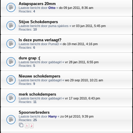
Astapspacers 20mm
Laatste bericht door
Otto
«
do 09 jun 2011, 8:36 am
Reacties:
4
Stijve Schokdempers
Laatste bericht door
puma sjakkes
«
vr 03 jun 2011, 5:45 pm
Reacties:
10
Is deze puma verlaagt?
Laatste bericht door
PumaD
«
do 19 mei 2011, 4:16 pm
Reacties:
6
dure grap :(
Laatste bericht door
gabbagirl
«
vr 28 jan 2011, 6:55 pm
Reacties:
5
Nieuwe schokdempers
Laatste bericht door
gabbagirl
«
wo 29 sep 2010, 10:21 am
Reacties:
9
merk schokdempers
Laatste bericht door
gabbagirl
«
vr 17 sep 2010, 6:43 pm
Reacties:
11
Spoorverbreders
Laatste bericht door
Harry
«
zo 04 jul 2010, 9:39 pm
Reacties:
25
1
2