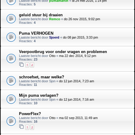
Laatste bericht door
pumamartin
«
di 24 mei 2016, 1:14 pm
Reacties:
5
geluid stuur bij draaien
Laatste bericht door
Remco
«
do 26 nov 2015, 9:02 pm
Reacties:
4
Puma VERHOGEN
Laatste bericht door
Sjoerd
«
do 08 jan 2015, 3:33 pm
Reacties:
4
Veerpootbrug voor onder vragen en problemen
Laatste bericht door
Otto
«
ma 22 dec 2014, 9:12 pm
Reacties:
23
1
2
schroefset, maar welke?
Laatste bericht door
Sjon
«
do 12 jun 2014, 7:23 am
Reacties:
11
Mijn puma verlagen?
Laatste bericht door
Sjon
«
do 12 jun 2014, 7:16 am
Reacties:
10
PowerFlex?
Laatste bericht door
Otto
«
ma 02 sep 2013, 11:49 am
Reacties:
16
1
2