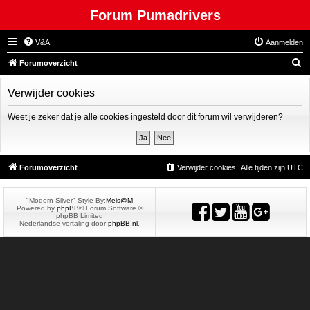
Forum Pumadrivers
V&A
Aanmelden
Z
Forumoverzicht
o
Verwijder cookies
e
k
Weet je zeker dat je alle cookies ingesteld door dit forum wil verwijderen?
Forumoverzicht
Verwijder cookies
Alle tijden zijn
UTC
"Modern Silver" Style By:
Meis@M
Powered by
phpBB
® Forum Software ©
phpBB Limited
Nederlandse vertaling door
phpBB.nl
.