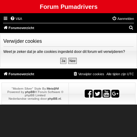
Forum Pumadrivers
V&A
Aanmelden
Z
Forumoverzicht
o
Verwijder cookies
e
k
Weet je zeker dat je alle cookies ingesteld door dit forum wil verwijderen?
Forumoverzicht
Verwijder cookies
Alle tijden zijn
UTC
"Modern Silver" Style By:
Meis@M
Powered by
phpBB
® Forum Software ©
phpBB Limited
Nederlandse vertaling door
phpBB.nl
.