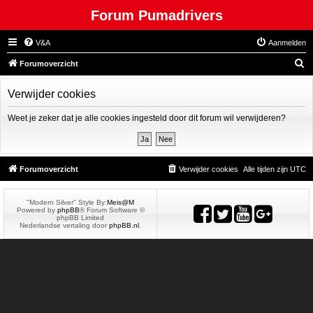
Forum Pumadrivers
V&A
Aanmelden
Z
Forumoverzicht
o
Verwijder cookies
e
k
Weet je zeker dat je alle cookies ingesteld door dit forum wil verwijderen?
Forumoverzicht
Verwijder cookies
Alle tijden zijn
UTC
"Modern Silver" Style By:
Meis@M
Powered by
phpBB
® Forum Software ©
phpBB Limited
Nederlandse vertaling door
phpBB.nl
.