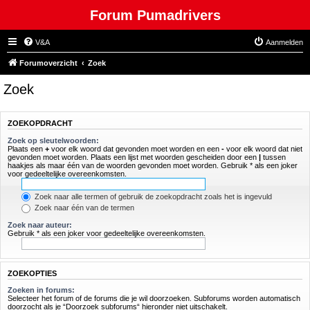
Forum Pumadrivers
V&A
Aanmelden
Forumoverzicht
Zoek
Zoek
ZOEKOPDRACHT
Zoek op sleutelwoorden:
Plaats een
+
voor elk woord dat gevonden moet worden en een
-
voor elk woord dat niet
gevonden moet worden. Plaats een lijst met woorden gescheiden door een
|
tussen
haakjes als maar één van de woorden gevonden moet worden. Gebruik * als een joker
voor gedeeltelijke overeenkomsten.
Zoek naar alle termen of gebruik de zoekopdracht zoals het is ingevuld
Zoek naar één van de termen
Zoek naar auteur:
Gebruik * als een joker voor gedeeltelijke overeenkomsten.
ZOEKOPTIES
Zoeken in forums:
Selecteer het forum of de forums die je wil doorzoeken. Subforums worden automatisch
doorzocht als je “Doorzoek subforums“ hieronder niet uitschakelt.