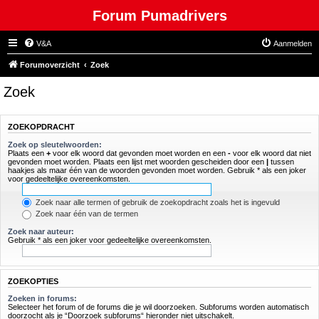
Forum Pumadrivers
V&A
Aanmelden
Forumoverzicht
Zoek
Zoek
ZOEKOPDRACHT
Zoek op sleutelwoorden:
Plaats een
+
voor elk woord dat gevonden moet worden en een
-
voor elk woord dat niet
gevonden moet worden. Plaats een lijst met woorden gescheiden door een
|
tussen
haakjes als maar één van de woorden gevonden moet worden. Gebruik * als een joker
voor gedeeltelijke overeenkomsten.
Zoek naar alle termen of gebruik de zoekopdracht zoals het is ingevuld
Zoek naar één van de termen
Zoek naar auteur:
Gebruik * als een joker voor gedeeltelijke overeenkomsten.
ZOEKOPTIES
Zoeken in forums:
Selecteer het forum of de forums die je wil doorzoeken. Subforums worden automatisch
doorzocht als je “Doorzoek subforums“ hieronder niet uitschakelt.