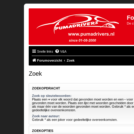
Fo
De c
Snelle links
V&A
Forumoverzicht
Zoek
Zoek
ZOEKOPDRACHT
Zoek op sleutelwoorden:
Plaats een
+
voor elk woord dat gevonden moet worden en een
-
voor 
gevonden moet worden. Plaats een lijst met woorden gescheiden doo
als maar één van de woorden gevonden moet worden. Gebruik * als ee
gedeeltelijke overeenkomsten.
Zoek naar auteur:
Gebruik * als een joker voor gedeeltelijke overeenkomsten.
ZOEKOPTIES