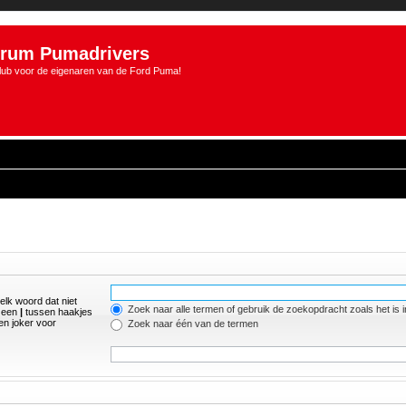
rum Pumadrivers
lub voor de eigenaren van de Ford Puma!
elk woord dat niet
Zoek naar alle termen of gebruik de zoekopdracht zoals het is 
r een
|
tussen haakjes
n joker voor
Zoek naar één van de termen