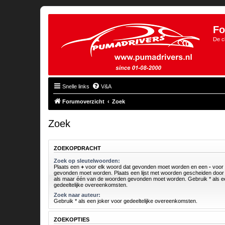
Fo
De c
Snelle links
V&A
Forumoverzicht
Zoek
Zoek
ZOEKOPDRACHT
Zoek op sleutelwoorden:
Plaats een
+
voor elk woord dat gevonden moet worden en een
-
voor 
gevonden moet worden. Plaats een lijst met woorden gescheiden doo
als maar één van de woorden gevonden moet worden. Gebruik * als ee
gedeeltelijke overeenkomsten.
Zoek naar auteur:
Gebruik * als een joker voor gedeeltelijke overeenkomsten.
ZOEKOPTIES