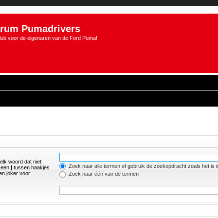
rum Pumadrivers
lub voor de eigenaren van de Ford Puma!
elk woord dat niet
Zoek naar alle termen of gebruik de zoekopdracht zoals het is 
r een
|
tussen haakjes
n joker voor
Zoek naar één van de termen