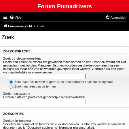
Forum Pumadrivers
V&A
Aanmelden
Forumoverzicht
Zoek
Zoek
ZOEKOPDRACHT
Zoek op sleutelwoorden:
Plaats een
+
voor elk woord dat gevonden moet worden en een
-
voor elk woord dat niet
gevonden moet worden. Plaats een lijst met woorden gescheiden door een
|
tussen
haakjes als maar één van de woorden gevonden moet worden. Gebruik * als een joker
voor gedeeltelijke overeenkomsten.
Zoek naar alle termen of gebruik de zoekopdracht zoals het is ingevuld
Zoek naar één van de termen
Zoek naar auteur:
Gebruik * als een joker voor gedeeltelijke overeenkomsten.
ZOEKOPTIES
Zoeken in forums:
Selecteer het forum of de forums die je wil doorzoeken. Subforums worden automatisch
doorzocht als je “Doorzoek subforums“ hieronder niet uitschakelt.