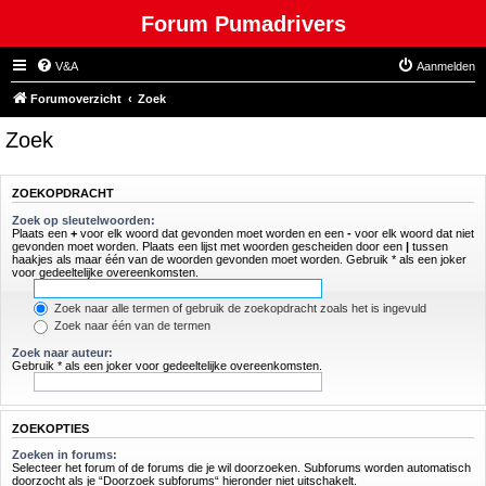
Forum Pumadrivers
V&A
Aanmelden
Forumoverzicht
Zoek
Zoek
ZOEKOPDRACHT
Zoek op sleutelwoorden:
Plaats een
+
voor elk woord dat gevonden moet worden en een
-
voor elk woord dat niet
gevonden moet worden. Plaats een lijst met woorden gescheiden door een
|
tussen
haakjes als maar één van de woorden gevonden moet worden. Gebruik * als een joker
voor gedeeltelijke overeenkomsten.
Zoek naar alle termen of gebruik de zoekopdracht zoals het is ingevuld
Zoek naar één van de termen
Zoek naar auteur:
Gebruik * als een joker voor gedeeltelijke overeenkomsten.
ZOEKOPTIES
Zoeken in forums:
Selecteer het forum of de forums die je wil doorzoeken. Subforums worden automatisch
doorzocht als je “Doorzoek subforums“ hieronder niet uitschakelt.