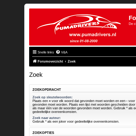
Fo
De c
Snelle links
V&A
Forumoverzicht
Zoek
Zoek
ZOEKOPDRACHT
Zoek op sleutelwoorden:
Plaats een
+
voor elk woord dat gevonden moet worden en een
-
voor 
gevonden moet worden. Plaats een lijst met woorden gescheiden doo
als maar één van de woorden gevonden moet worden. Gebruik * als ee
gedeeltelijke overeenkomsten.
Zoek naar auteur:
Gebruik * als een joker voor gedeeltelijke overeenkomsten.
ZOEKOPTIES