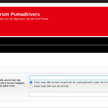
rum Pumadrivers
lub voor de eigenaren van de Ford Puma!
elk woord dat niet
Zoek naar alle termen of gebruik de zoekopdracht zoals het is 
r een
|
tussen haakjes
n joker voor
Zoek naar één van de termen