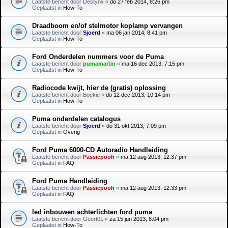
Laatste bericht door
Destynx
«
do 27 feb 2014, 8:26 pm
Geplaatst in
How-To
Draadboom en/of stelmotor koplamp vervangen
Laatste bericht door
Sjoerd
«
ma 06 jan 2014, 8:41 pm
Geplaatst in
How-To
Ford Onderdelen nummers voor de Puma
Laatste bericht door
pumamartin
«
ma 16 dec 2013, 7:15 pm
Geplaatst in
How-To
Radiocode kwijt, hier de (gratis) oplossing
Laatste bericht door
Boekie
«
do 12 dec 2013, 10:14 pm
Geplaatst in
How-To
Puma onderdelen catalogus
Laatste bericht door
Sjoerd
«
do 31 okt 2013, 7:09 pm
Geplaatst in
Overig
Ford Puma 6000-CD Autoradio Handleiding
Laatste bericht door
Passiepooh
«
ma 12 aug 2013, 12:37 pm
Geplaatst in
FAQ
Ford Puma Handleiding
Laatste bericht door
Passiepooh
«
ma 12 aug 2013, 12:33 pm
Geplaatst in
FAQ
led inbouwen achterlichten ford puma
Laatste bericht door
Geert01
«
za 15 jun 2013, 8:04 pm
Geplaatst in
How-To