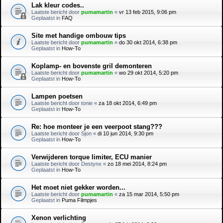
Lak kleur codes..
Laatste bericht door
pumamartin
«
vr 13 feb 2015, 9:06 pm
Geplaatst in
FAQ
Site met handige ombouw tips
Laatste bericht door
pumamartin
«
do 30 okt 2014, 6:38 pm
Geplaatst in
How-To
Koplamp- en bovenste gril demonteren
Laatste bericht door
pumamartin
«
wo 29 okt 2014, 5:20 pm
Geplaatst in
How-To
Lampen poetsen
Laatste bericht door
tonie
«
za 18 okt 2014, 6:49 pm
Geplaatst in
How-To
Re: hoe monteer je een veerpoot stang???
Laatste bericht door
Sjon
«
di 10 jun 2014, 9:30 pm
Geplaatst in
How-To
Verwijderen torque limiter, ECU manier
Laatste bericht door
Destynx
«
zo 18 mei 2014, 8:24 pm
Geplaatst in
How-To
Het moet niet gekker worden...
Laatste bericht door
pumamartin
«
za 15 mar 2014, 5:50 pm
Geplaatst in
Puma Filmpjes
Xenon verlichting