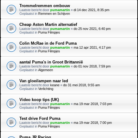
Trommelremmen ombouw
Laatste bericht door
pumamartin
«
di 14 dec 2021, 8:35 pm
Geplaatst in
Remmen en Schijven
Cheap Aston Martin alternatief
Laatste bericht door
pumamartin
«
do 25 nov 2021, 6:40 pm
Geplaatst in
Puma Filmpjes
Colin McRae in de Ford Puma
Laatste bericht door
pumamartin
«
ma 12 apr 2021, 4:17 pm
Geplaatst in
Puma Filmpjes
aantal Puma's in Groot Brittannië
Laatste bericht door
pumamartin
«
do 01 nov 2018, 7:59 pm
Geplaatst in
Algemeen
Van gloeilampen naar led
Laatste bericht door
keane
«
do 31 mei 2018, 9:55 am
Geplaatst in
Verlichting
Video koop tips (UK)
Laatste bericht door
pumamartin
«
ma 19 mar 2018, 7:03 pm
Geplaatst in
Puma Filmpjes
Test drive Ford Puma
Laatste bericht door
pumamartin
«
ma 19 mar 2018, 7:00 pm
Geplaatst in
Puma Filmpjes
Puma JR Racing