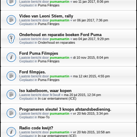
Laatste bericht door
pumamartin
«
wo 11 jan 2017, 8:06 pm
Geplaatst in
Puma Filmpjes
Video van Leoni Stiem, rally
Laatste bericht door
pumamartin
«
vr 06 jan 2017, 7:36 pm
Geplaatst in
Puma Filmpjes
Onderhoud en reparatie boeken Ford Puma
Laatste bericht door
pumamartin
«
wo 04 jan 2017, 9:29 pm
Geplaatst in
Onderhoud en reparaties
Ford Puma Filmpjes
Laatste bericht door
pumamartin
«
di 10 nov 2015, 8:04 pm
Geplaatst in
Puma Filmpjes
Ford filmpjes.
Laatste bericht door
pumamartin
«
ma 12 okt 2015, 4:55 pm
Geplaatst in
Puma Filmpjes
Iso kabelboom, waar kopen
Laatste bericht door
fir3wulf
«
ma 20 jul 2015, 12:34 pm
Geplaatst in
In car entertainment (ICE)
Programeren sleutel 3 knops afstandsbediening.
Laatste bericht door
pumamartin
«
vr 20 feb 2015, 3:34 pm
Geplaatst in
How-To
Radio code kwijt?
Laatste bericht door
pumamartin
«
vr 20 feb 2015, 10:58 am
Geplaatst in
In car entertainment (ICE)