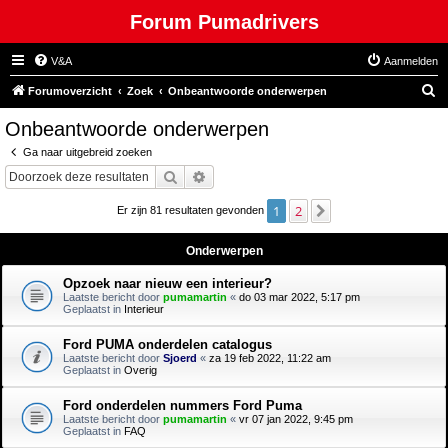
Forum Pumadrivers
V&A
Aanmelden
Z
Forumoverzicht
Zoek
Onbeantwoorde onderwerpen
o
Onbeantwoorde onderwerpen
e
Ga naar uitgebreid zoeken
k
Zoek
Uitgebreid zoeken
1
2
Volgende
Er zijn 81 resultaten gevonden
Onderwerpen
Opzoek naar nieuw een interieur?
Laatste bericht door
pumamartin
«
do 03 mar 2022, 5:17 pm
Geplaatst in
Interieur
Ford PUMA onderdelen catalogus
Laatste bericht door
Sjoerd
«
za 19 feb 2022, 11:22 am
Geplaatst in
Overig
Ford onderdelen nummers Ford Puma
Laatste bericht door
pumamartin
«
vr 07 jan 2022, 9:45 pm
Geplaatst in
FAQ