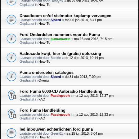
Laatste bericht door
Destynx
«
do 27 feb 2014, 8:26 pm
Geplaatst in
How-To
Draadboom en/of stelmotor koplamp vervangen
Laatste bericht door
Sjoerd
«
ma 06 jan 2014, 8:41 pm
Geplaatst in
How-To
Ford Onderdelen nummers voor de Puma
Laatste bericht door
pumamartin
«
ma 16 dec 2013, 7:15 pm
Geplaatst in
How-To
Radiocode kwijt, hier de (gratis) oplossing
Laatste bericht door
Boekie
«
do 12 dec 2013, 10:14 pm
Geplaatst in
How-To
Puma onderdelen catalogus
Laatste bericht door
Sjoerd
«
do 31 okt 2013, 7:09 pm
Geplaatst in
Overig
Ford Puma 6000-CD Autoradio Handleiding
Laatste bericht door
Passiepooh
«
ma 12 aug 2013, 12:37 pm
Geplaatst in
FAQ
Ford Puma Handleiding
Laatste bericht door
Passiepooh
«
ma 12 aug 2013, 12:33 pm
Geplaatst in
FAQ
led inbouwen achterlichten ford puma
Laatste bericht door
Geert01
«
za 15 jun 2013, 8:04 pm
Geplaatst in
How-To