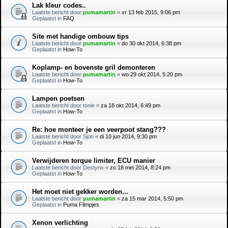
Lak kleur codes..
Laatste bericht door
pumamartin
«
vr 13 feb 2015, 9:06 pm
Geplaatst in
FAQ
Site met handige ombouw tips
Laatste bericht door
pumamartin
«
do 30 okt 2014, 6:38 pm
Geplaatst in
How-To
Koplamp- en bovenste gril demonteren
Laatste bericht door
pumamartin
«
wo 29 okt 2014, 5:20 pm
Geplaatst in
How-To
Lampen poetsen
Laatste bericht door
tonie
«
za 18 okt 2014, 6:49 pm
Geplaatst in
How-To
Re: hoe monteer je een veerpoot stang???
Laatste bericht door
Sjon
«
di 10 jun 2014, 9:30 pm
Geplaatst in
How-To
Verwijderen torque limiter, ECU manier
Laatste bericht door
Destynx
«
zo 18 mei 2014, 8:24 pm
Geplaatst in
How-To
Het moet niet gekker worden...
Laatste bericht door
pumamartin
«
za 15 mar 2014, 5:50 pm
Geplaatst in
Puma Filmpjes
Xenon verlichting