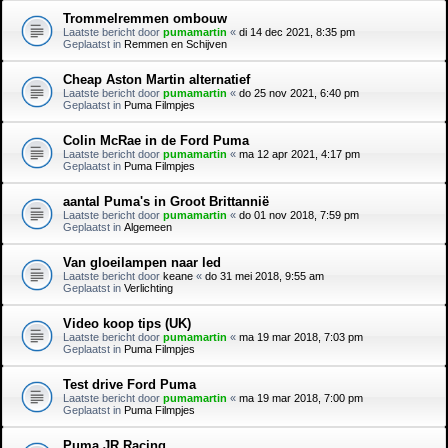
Trommelremmen ombouw
Laatste bericht door
pumamartin
«
di 14 dec 2021, 8:35 pm
Geplaatst in
Remmen en Schijven
Cheap Aston Martin alternatief
Laatste bericht door
pumamartin
«
do 25 nov 2021, 6:40 pm
Geplaatst in
Puma Filmpjes
Colin McRae in de Ford Puma
Laatste bericht door
pumamartin
«
ma 12 apr 2021, 4:17 pm
Geplaatst in
Puma Filmpjes
aantal Puma's in Groot Brittannië
Laatste bericht door
pumamartin
«
do 01 nov 2018, 7:59 pm
Geplaatst in
Algemeen
Van gloeilampen naar led
Laatste bericht door
keane
«
do 31 mei 2018, 9:55 am
Geplaatst in
Verlichting
Video koop tips (UK)
Laatste bericht door
pumamartin
«
ma 19 mar 2018, 7:03 pm
Geplaatst in
Puma Filmpjes
Test drive Ford Puma
Laatste bericht door
pumamartin
«
ma 19 mar 2018, 7:00 pm
Geplaatst in
Puma Filmpjes
Puma JR Racing