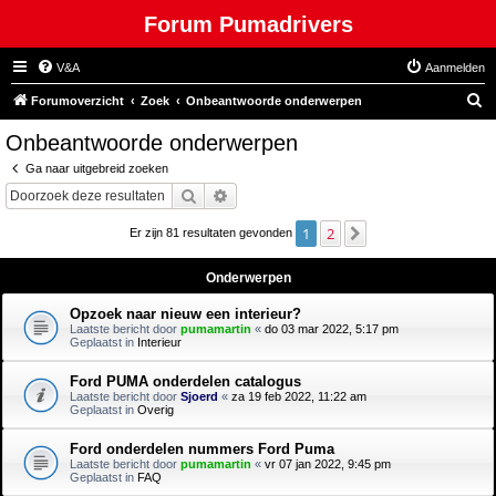
Forum Pumadrivers
V&A
Aanmelden
Z
Forumoverzicht
Zoek
Onbeantwoorde onderwerpen
o
Onbeantwoorde onderwerpen
e
Ga naar uitgebreid zoeken
k
Zoek
Uitgebreid zoeken
1
2
Volgende
Er zijn 81 resultaten gevonden
Onderwerpen
Opzoek naar nieuw een interieur?
Laatste bericht door
pumamartin
«
do 03 mar 2022, 5:17 pm
Geplaatst in
Interieur
Ford PUMA onderdelen catalogus
Laatste bericht door
Sjoerd
«
za 19 feb 2022, 11:22 am
Geplaatst in
Overig
Ford onderdelen nummers Ford Puma
Laatste bericht door
pumamartin
«
vr 07 jan 2022, 9:45 pm
Geplaatst in
FAQ