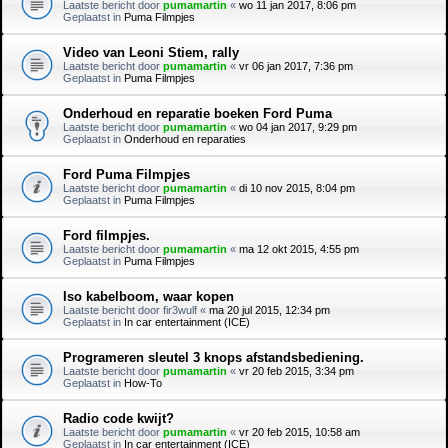
Laatste bericht door
pumamartin
«
wo 11 jan 2017, 8:06 pm
Geplaatst in
Puma Filmpjes
Video van Leoni Stiem, rally
Laatste bericht door
pumamartin
«
vr 06 jan 2017, 7:36 pm
Geplaatst in
Puma Filmpjes
Onderhoud en reparatie boeken Ford Puma
Laatste bericht door
pumamartin
«
wo 04 jan 2017, 9:29 pm
Geplaatst in
Onderhoud en reparaties
Ford Puma Filmpjes
Laatste bericht door
pumamartin
«
di 10 nov 2015, 8:04 pm
Geplaatst in
Puma Filmpjes
Ford filmpjes.
Laatste bericht door
pumamartin
«
ma 12 okt 2015, 4:55 pm
Geplaatst in
Puma Filmpjes
Iso kabelboom, waar kopen
Laatste bericht door
fir3wulf
«
ma 20 jul 2015, 12:34 pm
Geplaatst in
In car entertainment (ICE)
Programeren sleutel 3 knops afstandsbediening.
Laatste bericht door
pumamartin
«
vr 20 feb 2015, 3:34 pm
Geplaatst in
How-To
Radio code kwijt?
Laatste bericht door
pumamartin
«
vr 20 feb 2015, 10:58 am
Geplaatst in
In car entertainment (ICE)