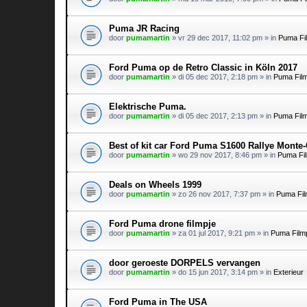
Puma JR Racing
door
pumamartin
»
vr 29 dec 2017, 11:02 pm
» in
Puma Fi
Ford Puma op de Retro Classic in Köln 2017
door
pumamartin
»
di 05 dec 2017, 2:18 pm
» in
Puma Fil
Elektrische Puma.
door
pumamartin
»
di 05 dec 2017, 2:13 pm
» in
Puma Fil
Best of kit car Ford Puma S1600 Rallye Monte
door
pumamartin
»
wo 29 nov 2017, 8:46 pm
» in
Puma Fi
Deals on Wheels 1999
door
pumamartin
»
zo 26 nov 2017, 7:37 pm
» in
Puma Fil
Ford Puma drone filmpje
door
pumamartin
»
za 01 jul 2017, 9:21 pm
» in
Puma Film
door geroeste DORPELS vervangen
door
pumamartin
»
do 15 jun 2017, 3:14 pm
» in
Exterieur
Ford Puma in The USA