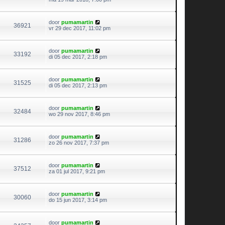
door
pumamartin
36921
vr 29 dec 2017, 11:02 pm
door
pumamartin
33192
di 05 dec 2017, 2:18 pm
door
pumamartin
31525
di 05 dec 2017, 2:13 pm
door
pumamartin
32484
wo 29 nov 2017, 8:46 pm
door
pumamartin
31286
zo 26 nov 2017, 7:37 pm
door
pumamartin
37512
za 01 jul 2017, 9:21 pm
door
pumamartin
30060
do 15 jun 2017, 3:14 pm
door
pumamartin