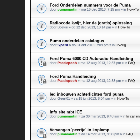
Ford Onderdelen nummers voor de Puma
door
pumamartin
»
ma 16 dec 2013, 7:15 pm
» in
How-To
Radiocode kwijt, hier de (gratis) oplossing
door
Boekie
»
do 12 dec 2013, 10:14 pm
» in
How-To
Puma onderdelen catalogus
door
Sjoerd
»
do 31 okt 2013, 7:09 pm
» in
Overig
Ford Puma 6000-CD Autoradio Handleiding
door
Passiepooh
»
ma 12 aug 2013, 12:37 pm
» in
FAQ
Ford Puma Handleiding
door
Passiepooh
»
ma 12 aug 2013, 12:33 pm
» in
FAQ
led inbouwen achterlichten ford puma
door
Geert01
»
za 15 jun 2013, 8:04 pm
» in
How-To
Info site mbt ICE
door
pumamartin
»
za 30 mar 2013, 9:48 am
» in
In car en
Vervangen 'peertje' in koplamp
door
pumamartin
»
do 14 mar 2013, 9:08 pm
» in
FAQ