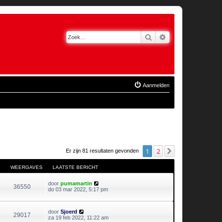
Zoek
Uitgebreid zoeken
Aanmelden
1
2
Volgende
Er zijn 81 resultaten gevonden
WEERGAVES
LAATSTE BERICHT
door
pumamartin
36550
do 03 mar 2022, 5:17 pm
door
Sjoerd
29017
za 19 feb 2022, 11:22 am