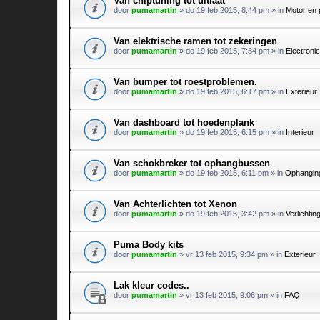
Van chiptuning tot uitlaat
door
pumamartin
»
do 19 feb 2015, 8:44 pm
» in
Motor en
Van elektrische ramen tot zekeringen
door
pumamartin
»
do 19 feb 2015, 7:34 pm
» in
Electroni
Van bumper tot roestproblemen.
door
pumamartin
»
do 19 feb 2015, 6:17 pm
» in
Exterieur
Van dashboard tot hoedenplank
door
pumamartin
»
do 19 feb 2015, 6:15 pm
» in
Interieur
Van schokbreker tot ophangbussen
door
pumamartin
»
do 19 feb 2015, 6:11 pm
» in
Ophangin
Van Achterlichten tot Xenon
door
pumamartin
»
do 19 feb 2015, 3:42 pm
» in
Verlichtin
Puma Body kits
door
pumamartin
»
vr 13 feb 2015, 9:34 pm
» in
Exterieur
Lak kleur codes..
door
pumamartin
»
vr 13 feb 2015, 9:06 pm
» in
FAQ