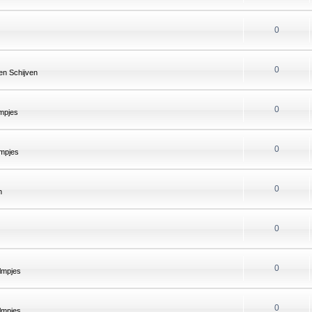
0
0
n Schijven
0
mpjes
0
mpjes
0
n
0
0
lmpjes
0
lmpjes