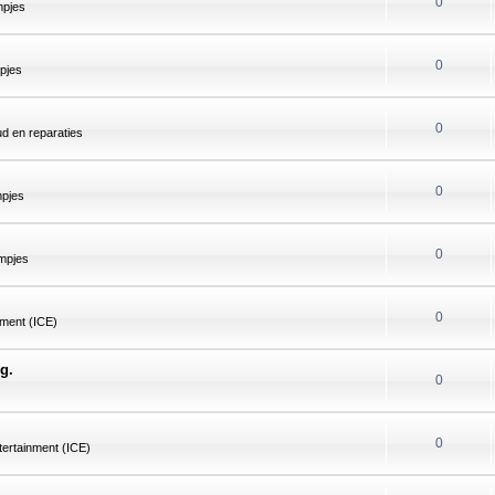
0
mpjes
0
pjes
0
d en reparaties
0
mpjes
0
mpjes
0
nment (ICE)
g.
0
0
tertainment (ICE)