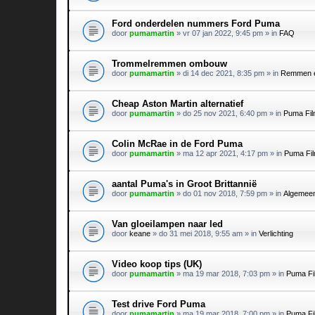
Ford onderdelen nummers Ford Puma
door
pumamartin
»
vr 07 jan 2022, 9:45 pm
» in
FAQ
Trommelremmen ombouw
door
pumamartin
»
di 14 dec 2021, 8:35 pm
» in
Remmen e
Cheap Aston Martin alternatief
door
pumamartin
»
do 25 nov 2021, 6:40 pm
» in
Puma Fil
Colin McRae in de Ford Puma
door
pumamartin
»
ma 12 apr 2021, 4:17 pm
» in
Puma Fil
aantal Puma's in Groot Brittannië
door
pumamartin
»
do 01 nov 2018, 7:59 pm
» in
Algemee
Van gloeilampen naar led
door
keane
»
do 31 mei 2018, 9:55 am
» in
Verlichting
Video koop tips (UK)
door
pumamartin
»
ma 19 mar 2018, 7:03 pm
» in
Puma Fi
Test drive Ford Puma
door
pumamartin
»
ma 19 mar 2018, 7:00 pm
» in
Puma Fi