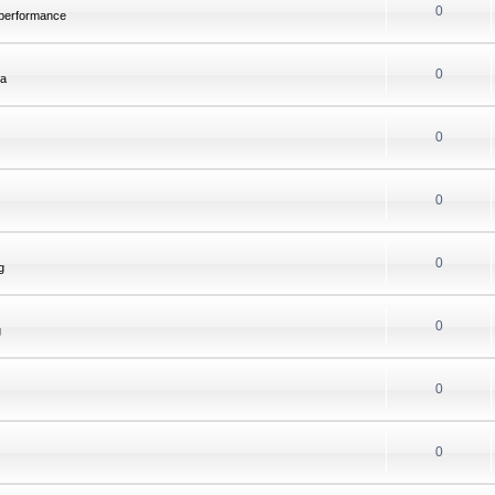
0
 performance
0
ca
0
0
0
g
0
g
0
0