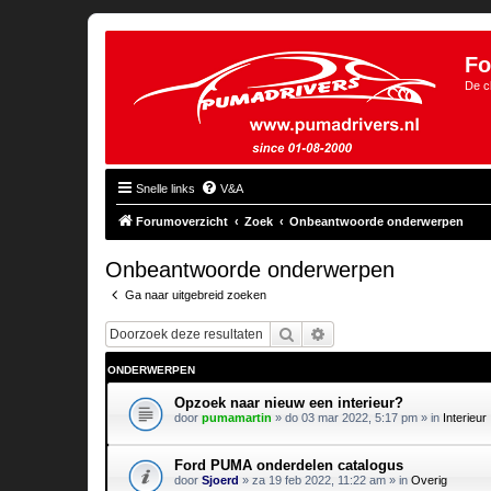
Fo
De c
Snelle links
V&A
Forumoverzicht
Zoek
Onbeantwoorde onderwerpen
Onbeantwoorde onderwerpen
Ga naar uitgebreid zoeken
Zoek
Uitgebreid zoeken
ONDERWERPEN
Opzoek naar nieuw een interieur?
door
pumamartin
»
do 03 mar 2022, 5:17 pm
» in
Interieur
Ford PUMA onderdelen catalogus
door
Sjoerd
»
za 19 feb 2022, 11:22 am
» in
Overig