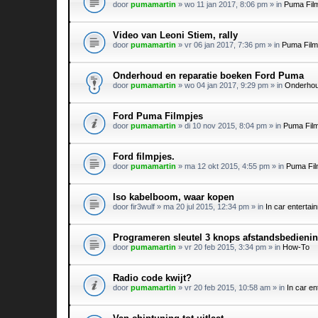
door
pumamartin
»
wo 11 jan 2017, 8:06 pm
» in
Puma Fil
Video van Leoni Stiem, rally
door
pumamartin
»
vr 06 jan 2017, 7:36 pm
» in
Puma Film
Onderhoud en reparatie boeken Ford Puma
door
pumamartin
»
wo 04 jan 2017, 9:29 pm
» in
Onderhou
Ford Puma Filmpjes
door
pumamartin
»
di 10 nov 2015, 8:04 pm
» in
Puma Fil
Ford filmpjes.
door
pumamartin
»
ma 12 okt 2015, 4:55 pm
» in
Puma Fil
Iso kabelboom, waar kopen
door
fir3wulf
»
ma 20 jul 2015, 12:34 pm
» in
In car entertai
Programeren sleutel 3 knops afstandsbedienin
door
pumamartin
»
vr 20 feb 2015, 3:34 pm
» in
How-To
Radio code kwijt?
door
pumamartin
»
vr 20 feb 2015, 10:58 am
» in
In car en