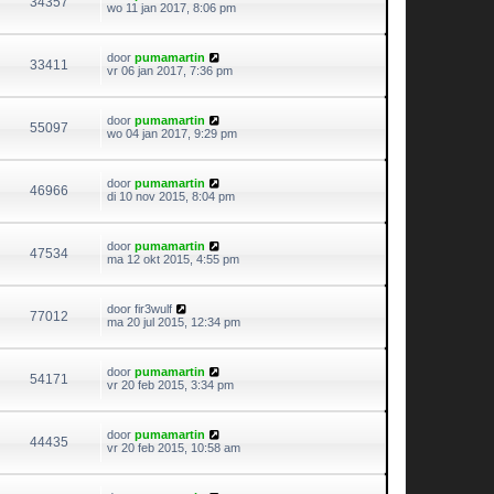
34357
wo 11 jan 2017, 8:06 pm
door
pumamartin
33411
vr 06 jan 2017, 7:36 pm
door
pumamartin
55097
wo 04 jan 2017, 9:29 pm
door
pumamartin
46966
di 10 nov 2015, 8:04 pm
door
pumamartin
47534
ma 12 okt 2015, 4:55 pm
door
fir3wulf
77012
ma 20 jul 2015, 12:34 pm
door
pumamartin
54171
vr 20 feb 2015, 3:34 pm
door
pumamartin
44435
vr 20 feb 2015, 10:58 am