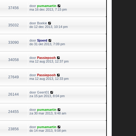
door
pumamartin
37456
ma 16 dec 2013, 7:15 pm
door
Boekie
35032
do 12 dec 2013, 10:14 pm
door
Sjoerd
33090
do 31 okt 2013, 7:09 pm
door
Passiepooh
34058
ma 12 aug 2013, 12:37 pm
door
Passiepooh
27649
ma 12 aug 2013, 12:33 pm
door
Geert01
26144
za 15 jun 2013, 8:04 pm
door
pumamartin
24455
za 30 mar 2013, 9:48 am
door
pumamartin
23856
do 14 mar 2013, 9:08 pm