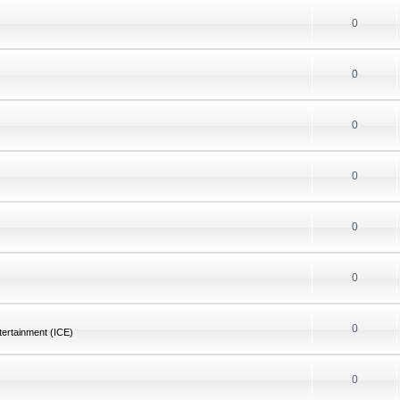
0
0
0
0
0
0
0
tertainment (ICE)
0