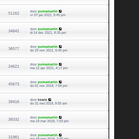
door
pumamartin
51162
vr 07 jan 2022, 9:45 pm
door
pumamartin
34842
di 14 dec 2021, 8:35 pm
door
pumamartin
36577
do 25 nov 2021, 6:40 pm
door
pumamartin
24621
ma 12 apr 2021, 4:17 pm
door
pumamartin
45673
do 01 nov 2018, 7:59 pm
door
keane
39416
do 31 mei 2018, 9:55 am
door
pumamartin
38332
ma 19 mar 2018, 7:03 pm
door
pumamartin
31981
ma 19 mar 2018, 7:00 pm