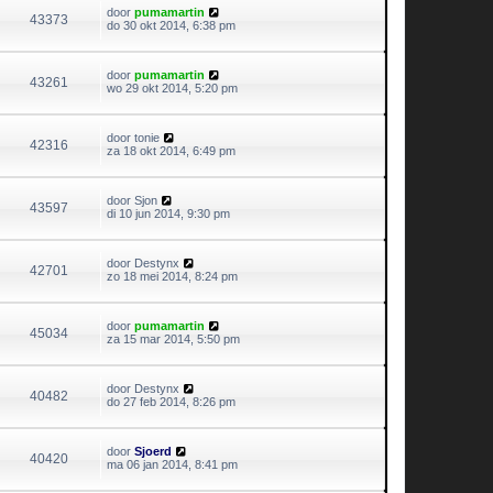
door
pumamartin
43373
do 30 okt 2014, 6:38 pm
door
pumamartin
43261
wo 29 okt 2014, 5:20 pm
door
tonie
42316
za 18 okt 2014, 6:49 pm
door
Sjon
43597
di 10 jun 2014, 9:30 pm
door
Destynx
42701
zo 18 mei 2014, 8:24 pm
door
pumamartin
45034
za 15 mar 2014, 5:50 pm
door
Destynx
40482
do 27 feb 2014, 8:26 pm
door
Sjoerd
40420
ma 06 jan 2014, 8:41 pm