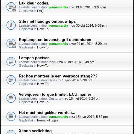
Lak kleur codes..
Laatste bericht door
pumamartin
«
vr 13 feb 2015, 9:06 pm
Geplaatst in
FAQ
Site met handige ombouw tips
Laatste bericht door
pumamartin
«
do 30 okt 2014, 6:38 pm
Geplaatst in
How-To
Koplamp- en bovenste gril demonteren
Laatste bericht door
pumamartin
«
wo 29 okt 2014, 5:20 pm
Geplaatst in
How-To
Lampen poetsen
Laatste bericht door
tonie
«
za 18 okt 2014, 6:49 pm
Geplaatst in
How-To
Re: hoe monteer je een veerpoot stang???
Laatste bericht door
Sjon
«
di 10 jun 2014, 9:30 pm
Geplaatst in
How-To
Verwijderen torque limiter, ECU manier
Laatste bericht door
Destynx
«
zo 18 mei 2014, 8:24 pm
Geplaatst in
How-To
Het moet niet gekker worden...
Laatste bericht door
pumamartin
«
za 15 mar 2014, 5:50 pm
Geplaatst in
Puma Filmpjes
Xenon verlichting