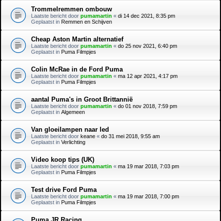
Trommelremmen ombouw
Laatste bericht door
pumamartin
«
di 14 dec 2021, 8:35 pm
Geplaatst in
Remmen en Schijven
Cheap Aston Martin alternatief
Laatste bericht door
pumamartin
«
do 25 nov 2021, 6:40 pm
Geplaatst in
Puma Filmpjes
Colin McRae in de Ford Puma
Laatste bericht door
pumamartin
«
ma 12 apr 2021, 4:17 pm
Geplaatst in
Puma Filmpjes
aantal Puma's in Groot Brittannië
Laatste bericht door
pumamartin
«
do 01 nov 2018, 7:59 pm
Geplaatst in
Algemeen
Van gloeilampen naar led
Laatste bericht door
keane
«
do 31 mei 2018, 9:55 am
Geplaatst in
Verlichting
Video koop tips (UK)
Laatste bericht door
pumamartin
«
ma 19 mar 2018, 7:03 pm
Geplaatst in
Puma Filmpjes
Test drive Ford Puma
Laatste bericht door
pumamartin
«
ma 19 mar 2018, 7:00 pm
Geplaatst in
Puma Filmpjes
Puma JR Racing