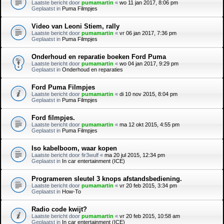
Laatste bericht door
pumamartin
«
wo 11 jan 2017, 8:06 pm
Geplaatst in
Puma Filmpjes
Video van Leoni Stiem, rally
Laatste bericht door
pumamartin
«
vr 06 jan 2017, 7:36 pm
Geplaatst in
Puma Filmpjes
Onderhoud en reparatie boeken Ford Puma
Laatste bericht door
pumamartin
«
wo 04 jan 2017, 9:29 pm
Geplaatst in
Onderhoud en reparaties
Ford Puma Filmpjes
Laatste bericht door
pumamartin
«
di 10 nov 2015, 8:04 pm
Geplaatst in
Puma Filmpjes
Ford filmpjes.
Laatste bericht door
pumamartin
«
ma 12 okt 2015, 4:55 pm
Geplaatst in
Puma Filmpjes
Iso kabelboom, waar kopen
Laatste bericht door
fir3wulf
«
ma 20 jul 2015, 12:34 pm
Geplaatst in
In car entertainment (ICE)
Programeren sleutel 3 knops afstandsbediening.
Laatste bericht door
pumamartin
«
vr 20 feb 2015, 3:34 pm
Geplaatst in
How-To
Radio code kwijt?
Laatste bericht door
pumamartin
«
vr 20 feb 2015, 10:58 am
Geplaatst in
In car entertainment (ICE)