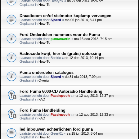
Laatste bericht door
Destynx
«
do 27 feb 2014, 8:26 pm
Geplaatst in
How-To
Draadboom en/of stelmotor koplamp vervangen
Laatste bericht door
Sjoerd
«
ma 06 jan 2014, 8:41 pm
Geplaatst in
How-To
Ford Onderdelen nummers voor de Puma
Laatste bericht door
pumamartin
«
ma 16 dec 2013, 7:15 pm
Geplaatst in
How-To
Radiocode kwijt, hier de (gratis) oplossing
Laatste bericht door
Boekie
«
do 12 dec 2013, 10:14 pm
Geplaatst in
How-To
Puma onderdelen catalogus
Laatste bericht door
Sjoerd
«
do 31 okt 2013, 7:09 pm
Geplaatst in
Overig
Ford Puma 6000-CD Autoradio Handleiding
Laatste bericht door
Passiepooh
«
ma 12 aug 2013, 12:37 pm
Geplaatst in
FAQ
Ford Puma Handleiding
Laatste bericht door
Passiepooh
«
ma 12 aug 2013, 12:33 pm
Geplaatst in
FAQ
led inbouwen achterlichten ford puma
Laatste bericht door
Geert01
«
za 15 jun 2013, 8:04 pm
Geplaatst in
How-To