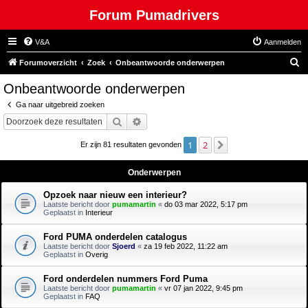
Forum Pumadrivers
V&A
Aanmelden
Z
Forumoverzicht
Zoek
Onbeantwoorde onderwerpen
o
Onbeantwoorde onderwerpen
e
Ga naar uitgebreid zoeken
k
Zoek
Uitgebreid zoeken
1
2
Volgende
Er zijn 81 resultaten gevonden
Onderwerpen
Opzoek naar nieuw een interieur?
Laatste bericht door
pumamartin
«
do 03 mar 2022, 5:17 pm
Geplaatst in
Interieur
Ford PUMA onderdelen catalogus
Laatste bericht door
Sjoerd
«
za 19 feb 2022, 11:22 am
Geplaatst in
Overig
Ford onderdelen nummers Ford Puma
Laatste bericht door
pumamartin
«
vr 07 jan 2022, 9:45 pm
Geplaatst in
FAQ