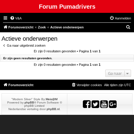
Forum Pumadrivers
V&A
Aanmelden
Z
Forumoverzicht
Zoek
Actieve onderwerpen
o
Actieve onderwerpen
e
Ga naar uitgebreid zoeken
k
Er zijn 0 resultaten gevonden • Pagina
1
van
1
Er zijn geen resultaten gevonden.
Er zijn 0 resultaten gevonden • Pagina
1
van
1
Ga naar
Forumoverzicht
Verwijder cookies
Alle tijden zijn
UTC
"Modern Silver" Style By:
Meis@M
Powered by
phpBB
® Forum Software ©
phpBB Limited
Nederlandse vertaling door
phpBB.nl
.