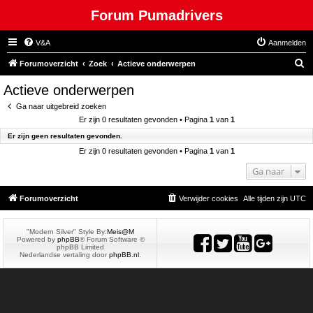
Forum Pumadrivers
V&A
Aanmelden
Z
Forumoverzicht
Zoek
Actieve onderwerpen
o
Actieve onderwerpen
e
Ga naar uitgebreid zoeken
k
Er zijn 0 resultaten gevonden • Pagina
1
van
1
Er zijn geen resultaten gevonden.
Er zijn 0 resultaten gevonden • Pagina
1
van
1
Ga naar
Forumoverzicht
Verwijder cookies
Alle tijden zijn
UTC
"Modern Silver" Style By:
Meis@M
Powered by
phpBB
® Forum Software ©
phpBB Limited
Nederlandse vertaling door
phpBB.nl
.