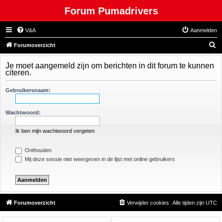
Forum Pumadrivers
V&A
Aanmelden
Z
Forumoverzicht
o
Je moet aangemeld zijn om berichten in dit forum te kunnen
e
citeren.
k
Gebruikersnaam:
Wachtwoord:
Ik ben mijn wachtwoord vergeten
Onthouden
Mij deze sessie niet weergeven in de lijst met online gebruikers
Forumoverzicht
Verwijder cookies
Alle tijden zijn
UTC