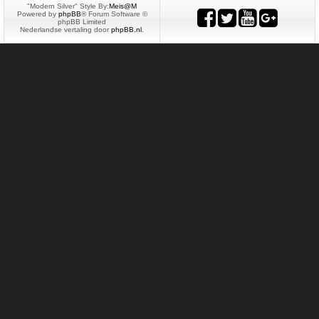
"Modern Silver" Style By:
Meis@M
Powered by
phpBB
® Forum Software ©
phpBB Limited
Nederlandse vertaling door
phpBB.nl
.