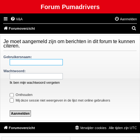
Forum Pumadrivers
V&A
Aanmelden
Z
Forumoverzicht
o
Je moet aangemeld zijn om berichten in dit forum te kunnen
e
citeren.
k
Gebruikersnaam:
Wachtwoord:
Ik ben mijn wachtwoord vergeten
Onthouden
Mij deze sessie niet weergeven in de lijst met online gebruikers
Forumoverzicht
Verwijder cookies
Alle tijden zijn
UTC