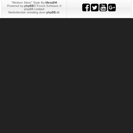
"Modern Silver" Style By:
Meis@M
Powered by
phpBB
® Forum Software ©
phpBB Limited
Nederlandse vertaling door
phpBB.nl
.