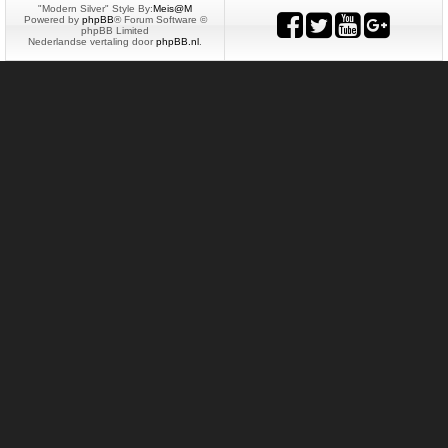
"Modern Silver" Style By:
Meis@M
Powered by
phpBB
® Forum Software ©
phpBB Limited
Nederlandse vertaling door
phpBB.nl
.