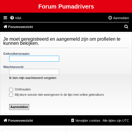
Forum Pumadrivers
V&A
Aanmelden
Z
Forumoverzicht
o
Je moet geregistreerd en aangemeld zijn om profielen te
e
kunnen bekijken.
k
Gebruikersnaam:
Wachtwoord:
Ik ben mijn wachtwoord vergeten
Onthouden
Mij deze sessie niet weergeven in de lijst met online gebruikers
Forumoverzicht
Verwijder cookies
Alle tijden zijn
UTC