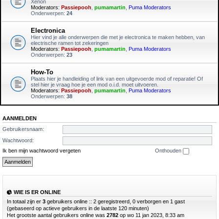
Xenon
Moderators:
Passiepooh
,
pumamartin
,
Puma Moderators
Onderwerpen:
24
Electronica
Hier vind je alle onderwerpen die met je electronica te maken hebben, van
electrische ramen tot zekeringen
Moderators:
Passiepooh
,
pumamartin
,
Puma Moderators
Onderwerpen:
23
How-To
Plaats hier je handleiding of link van een uitgevoerde mod of reparatie! Of
stel hier je vraag hoe je een mod o.i.d. moet uitvoeren.
Moderators:
Passiepooh
,
pumamartin
,
Puma Moderators
Onderwerpen:
38
AANMELDEN
Gebruikersnaam:
Wachtwoord:
Ik ben mijn wachtwoord vergeten
Onthouden
WIE IS ER ONLINE
In totaal zijn er
3
gebruikers online :: 2 geregistreerd, 0 verborgen en 1 gast
(gebaseerd op actieve gebruikers in de laatste 120 minuten)
Het grootste aantal gebruikers online was
2782
op wo 11 jan 2023, 8:33 am