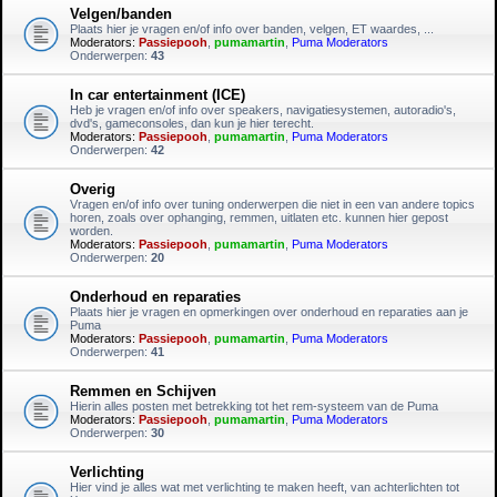
Velgen/banden
Plaats hier je vragen en/of info over banden, velgen, ET waardes, ...
Moderators:
Passiepooh
,
pumamartin
,
Puma Moderators
Onderwerpen:
43
In car entertainment (ICE)
Heb je vragen en/of info over speakers, navigatiesystemen, autoradio's,
dvd's, gameconsoles, dan kun je hier terecht.
Moderators:
Passiepooh
,
pumamartin
,
Puma Moderators
Onderwerpen:
42
Overig
Vragen en/of info over tuning onderwerpen die niet in een van andere topics
horen, zoals over ophanging, remmen, uitlaten etc. kunnen hier gepost
worden.
Moderators:
Passiepooh
,
pumamartin
,
Puma Moderators
Onderwerpen:
20
Onderhoud en reparaties
Plaats hier je vragen en opmerkingen over onderhoud en reparaties aan je
Puma
Moderators:
Passiepooh
,
pumamartin
,
Puma Moderators
Onderwerpen:
41
Remmen en Schijven
Hierin alles posten met betrekking tot het rem-systeem van de Puma
Moderators:
Passiepooh
,
pumamartin
,
Puma Moderators
Onderwerpen:
30
Verlichting
Hier vind je alles wat met verlichting te maken heeft, van achterlichten tot