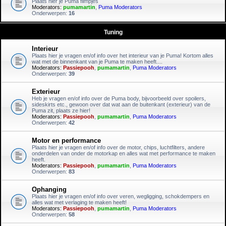
Plaats hier je Puma filmpjes
Moderators:
pumamartin
,
Puma Moderators
Onderwerpen:
16
Tuning
Interieur
Plaats hier je vragen en/of info over het interieur van je Puma! Kortom alles
wat met de binnenkant van je Puma te maken heeft....
Moderators:
Passiepooh
,
pumamartin
,
Puma Moderators
Onderwerpen:
39
Exterieur
Heb je vragen en/of info over de Puma body, bijvoorbeeld over spoilers,
sideskirts etc., gewoon over dat wat aan de buitenkant (exterieur) van de
Puma zit, plaats ze hier!
Moderators:
Passiepooh
,
pumamartin
,
Puma Moderators
Onderwerpen:
42
Motor en performance
Plaats hier je vragen en/of info over de motor, chips, luchtfilters, andere
onderdelen van onder de motorkap en alles wat met performance te maken
heeft.
Moderators:
Passiepooh
,
pumamartin
,
Puma Moderators
Onderwerpen:
83
Ophanging
Plaats hier je vragen en/of info over veren, wegligging, schokdempers en
alles wat met verlaging te maken heeft!
Moderators:
Passiepooh
,
pumamartin
,
Puma Moderators
Onderwerpen:
58