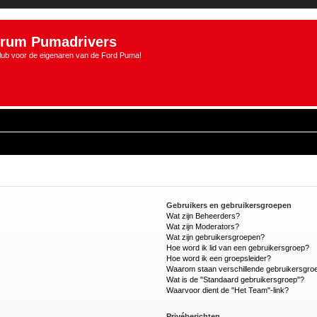
rum Pumadrivers
lub voor de eigenaren van de Ford Puma!
Gebruikers en gebruikersgroepen
Wat zijn Beheerders?
Wat zijn Moderators?
Wat zijn gebruikersgroepen?
Hoe word ik lid van een gebruikersgroep?
Hoe word ik een groepsleider?
Waarom staan verschillende gebruikersgroe
Wat is de "Standaard gebruikersgroep"?
Waarvoor dient de "Het Team"-link?
Privéberichten