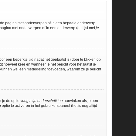
l de pagina met onderwerpen of in een bepaald onderwerp.
 pagina met onderwerpen of in een onderwerp (de lijst met
je
r een beperkte tijd nadat het geplaatst is) door te klikken op
gt hoeveel keer en wanneer je het bericht voor het laatst je
Zij kunnen wel een mededeling toevoegen, waarom ze je bericht
n je de optie
voeg mijn onderschrift toe
aanvinken als je een
optie te activeren in het gebruikerspaneel (het is nog altijd