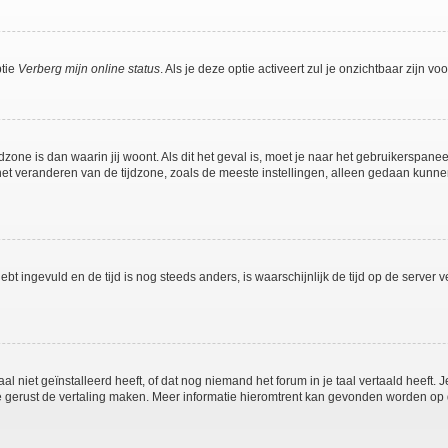
ptie
Verberg mijn online status
. Als je deze optie activeert zul je onzichtbaar zijn 
jdzone is dan waarin jij woont. Als dit het geval is, moet je naar het gebruikerspan
t veranderen van de tijdzone, zoals de meeste instellingen, alleen gedaan kunnen
 hebt ingevuld en de tijd is nog steeds anders, is waarschijnlijk de tijd op de serv
niet geïnstalleerd heeft, of dat nog niemand het forum in je taal vertaald heeft. Je
ag je gerust de vertaling maken. Meer informatie hieromtrent kan gevonden worden o