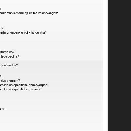
n!
nhoud van iemand op dit forum ontvangen!
st?
ijn vrienden- en/of vijandenlijst?
ltaten op?
 lege pagina?
erpen vinden?
s
en abonnement?
stellen op specifieke onderwerpen?
tellen op specifieke forums?
rum?