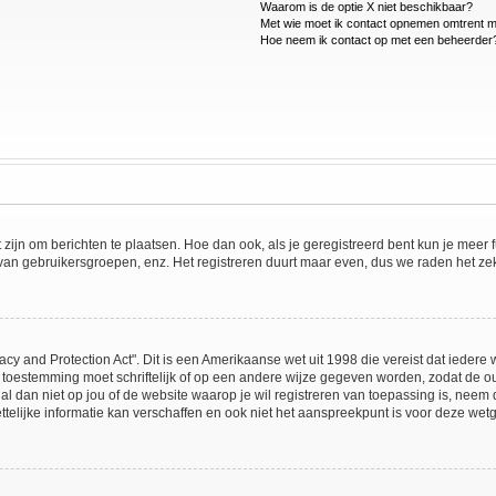
Waarom is de optie X niet beschikbaar?
Met wie moet ik contact opnemen omtrent mis
Hoe neem ik contact op met een beheerder
t zijn om berichten te plaatsen. Hoe dan ook, als je geregistreerd bent kun je meer
 van gebruikersgroepen, enz. Het registreren duurt maar even, dus we raden het ze
acy and Protection Act". Dit is een Amerikaanse wet uit 1998 die vereist dat ieder
 toestemming moet schriftelijk of op een andere wijze gegeven worden, zodat de 
et al dan niet op jou of de website waarop je wil registreren van toepassing is, ne
lijke informatie kan verschaffen en ook niet het aanspreekpunt is voor deze wetge