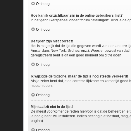
Omhoog
Hoe kan ik onzichtbaar zijn in de online gebruikers lijst?
In het gebruikerspaneel onder "foruminstellingen", vind je de o
Omhoog
De tijden zijn niet correct!
Het is mogelijk dat de tijd die gegeven wordt van een andere ti
Amsterdam, New York, Sydney, enz.). Wees er bewust van dat he
geregistreerd bent is dit een goed moment om dit te doen.
Omhoog
Ik wijzigde de tijdzone, maar de tijd is nog steeds verkeerd!
Als je zeker bent dat je de correcte tijdzone en zomertijd goed
moeten doen.
Omhoog
Mijn taal zit niet in de lijst!
De meest voorkomende reden hiervoor is dat de beheerder je taal 
je nodig hebt, wil installeren. Indien het nog niet bestaat, m
pagina).
Omhoog