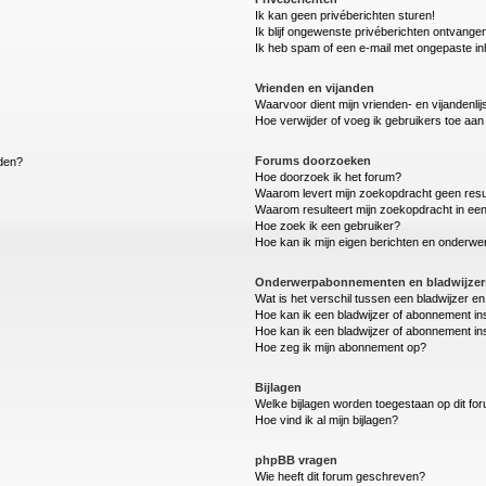
Ik kan geen privéberichten sturen!
Ik blijf ongewenste privéberichten ontvange
Ik heb spam of een e-mail met ongepaste i
Vrienden en vijanden
Waarvoor dient mijn vrienden- en vijandenlij
Hoe verwijder of voeg ik gebruikers toe aan m
Forums doorzoeken
lden?
Hoe doorzoek ik het forum?
Waarom levert mijn zoekopdracht geen resu
Waarom resulteert mijn zoekopdracht in een
Hoe zoek ik een gebruiker?
Hoe kan ik mijn eigen berichten en onderw
Onderwerpabonnementen en bladwijzer
Wat is het verschil tussen een bladwijzer 
Hoe kan ik een bladwijzer of abonnement in
Hoe kan ik een bladwijzer of abonnement ins
Hoe zeg ik mijn abonnement op?
Bijlagen
Welke bijlagen worden toegestaan op dit fo
Hoe vind ik al mijn bijlagen?
phpBB vragen
Wie heeft dit forum geschreven?