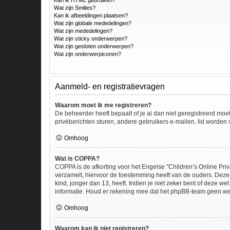
Kan ik HTML gebruiken?
Wat zijn Smilies?
Kan ik afbeeldingen plaatsen?
Wat zijn globale mededelingen?
Wat zijn mededelingen?
Wat zijn sticky onderwerpen?
Wat zijn gesloten onderwerpen?
Wat zijn onderwerpiconen?
Aanmeld- en registratievragen
Waarom moet ik me registreren?
De beheerder heeft bepaalt of je al dan niet geregistreerd moe
privéberichten sturen, andere gebruikers e-mailen, lid worden
Omhoog
Wat is COPPA?
COPPA is de afkorting voor het Engelse "Children’s Online Priv
verzamelt, hiervoor de toestemming heeft van de ouders. Deze
kind, jonger dan 13, heeft. Indien je niet zeker bent of deze w
informatie. Houd er rekening mee dat het phpBB-team geen wette
Omhoog
Waarom kan ik niet registreren?