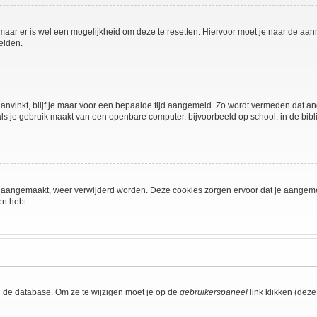
 maar er is wel een mogelijkheid om deze te resetten. Hiervoor moet je naar de a
elden.
aanvinkt, blijf je maar voor een bepaalde tijd aangemeld. Zo wordt vermeden dat a
ls je gebruik maakt van een openbare computer, bijvoorbeeld op school, in de biblio
ijn aangemaakt, weer verwijderd worden. Deze cookies zorgen ervoor dat je aangem
en hebt.
n de database. Om ze te wijzigen moet je op de
gebruikerspaneel
link klikken (dez