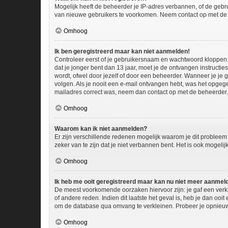
Mogelijk heeft de beheerder je IP-adres verbannen, of de gebru
van nieuwe gebruikers te voorkomen. Neem contact op met de 
Omhoog
Ik ben geregistreerd maar kan niet aanmelden!
Controleer eerst of je gebruikersnaam en wachtwoord kloppen. I
dat je jonger bent dan 13 jaar, moet je de ontvangen instructi
wordt, ofwel door jezelf of door een beheerder. Wanneer je je 
volgen. Als je nooit een e-mail ontvangen hebt, was het opgege
mailadres correct was, neem dan contact op met de beheerder.
Omhoog
Waarom kan ik niet aanmelden?
Er zijn verschillende redenen mogelijk waarom je dit probleem
zeker van te zijn dat je niet verbannen bent. Het is ook mogeli
Omhoog
Ik heb me ooit geregistreerd maar kan nu niet meer aanmel
De meest voorkomende oorzaken hiervoor zijn: je gaf een verk
of andere reden. Indien dit laatste het geval is, heb je dan oo
om de database qua omvang te verkleinen. Probeer je opnieuw 
Omhoog