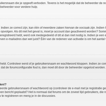
ikersnaam die je opgeeft verboden. Tevens is het mogelijk dat de beheerder de regi
beheerder voor verdere hulp.
ndien ze correct zijn, kan één of meerdere zaken hiervan de oorzaak zijn. Indien C
es opvolgen. Als dit niet het geval is, moet je account dan geactiveerd worden? S
geregistreerd hebt, werd ook medegedeeld of dit al dan niet nodig is. Indien je een
ven e-mailadres dan wel juist? Één van de redenen van activatie is om het aantal va
 hebt. Controleer eerst of je gebruikersnaam en wachtwoord kloppen. Indien ze cor
jk dat de forumconfiguratie fout is, dan moet dit door de beheerder opgelost worden.
den!?
eerde gebruikersnaam of wachtwoord op (controleer de e-mail met je registratie g
it een bericht geplaatst? Het is normaal dat forums om de zoveel tijd gebruikers, di
te registreren en meng je in de discussies.