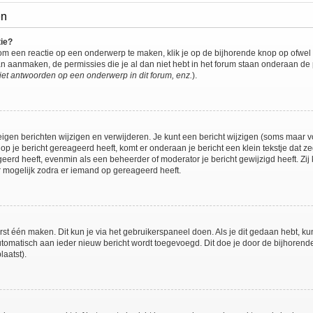
en
tie?
om een reactie op een onderwerp te maken, klik je op de bijhorende knop op ofwe
an aanmaken, de permissies die je al dan niet hebt in het forum staan onderaan de
et antwoorden op een onderwerp in dit forum, enz.
).
eigen berichten wijzigen en verwijderen. Je kunt een bericht wijzigen (soms maar voo
op je bericht gereageerd heeft, komt er onderaan je bericht een klein tekstje dat ze
ageerd heeft, evenmin als een beheerder of moderator je bericht gewijzigd heeft. 
r mogelijk zodra er iemand op gereageerd heeft.
rst één maken. Dit kun je via het gebruikerspaneel doen. Als je dit gedaan hebt, ku
automatisch aan ieder nieuw bericht wordt toegevoegd. Dit doe je door de bijhorende 
laatst).