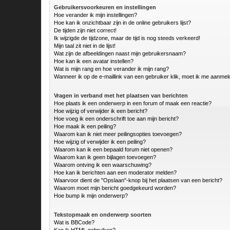
Gebruikersvoorkeuren en instellingen
Hoe verander ik mijn instellingen?
Hoe kan ik onzichtbaar zijn in de online gebruikers lijst?
De tijden zijn niet correct!
Ik wijzigde de tijdzone, maar de tijd is nog steeds verkeerd!
Mijn taal zit niet in de lijst!
Wat zijn de afbeeldingen naast mijn gebruikersnaam?
Hoe kan ik een avatar instellen?
Wat is mijn rang en hoe verander ik mijn rang?
Wanneer ik op de e-maillink van een gebruiker klik, moet ik me aanme
Vragen in verband met het plaatsen van berichten
Hoe plaats ik een onderwerp in een forum of maak een reactie?
Hoe wijzig of verwijder ik een bericht?
Hoe voeg ik een onderschrift toe aan mijn bericht?
Hoe maak ik een peiling?
Waarom kan ik niet meer peilingsopties toevoegen?
Hoe wijzig of verwijder ik een peiling?
Waarom kan ik een bepaald forum niet openen?
Waarom kan ik geen bijlagen toevoegen?
Waarom ontving ik een waarschuwing?
Hoe kan ik berichten aan een moderator melden?
Waarvoor dient de "Opslaan"-knop bij het plaatsen van een bericht?
Waarom moet mijn bericht goedgekeurd worden?
Hoe bump ik mijn onderwerp?
Tekstopmaak en onderwerp soorten
Wat is BBCode?