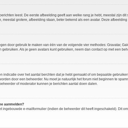
richten leest. De eerste afbeelding geeft aan welke rang je hebt, meestal zijn dit 
e, meestal grotere, afbeelding staan, beter bekend als een avatar. Deze afbeelding 
oegen door gebruik te maken van één van de volgende vier methodes: Gravatar, Gale
n gebruiken. Als je geen avatars kunt gebruiken, neem dan contact op met een behe
ndicatie over het aantal berchten dat je hebt gemaakt of om bepaalde gebruikers t
 worden door een beheerder. Nu moet je natuurlijk het forum niet beginnen te sp
n beheerder of moderator kunnen je berichten aantal doen dalen.
k me aanmelden?
t ingebouwde e-mailformulier (indien de beheerder dit heeft ingeschakeld). Dit o