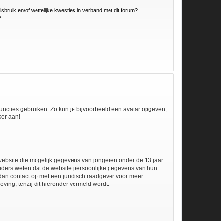
bruik en/of wettelijke kwesties in verband met dit forum?
?
 functies gebruiken. Zo kun je bijvoorbeeld een avatar opgeven,
ker aan!
e website die mogelijk gegevens van jongeren onder de 13 jaar
ouders weten dat de website persoonlijke gegevens van hun
em dan contact op met een juridisch raadgever voor meer
ving, tenzij dit hieronder vermeld wordt.