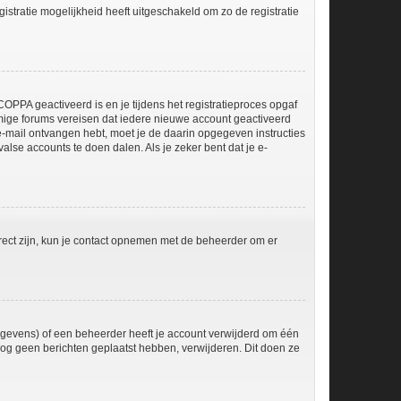
stratie mogelijkheid heeft uitgeschakeld om zo de registratie
OPPA geactiveerd is en je tijdens het registratieproces opgaf
ommige forums vereisen dat iedere nieuwe account geactiveerd
 e-mail ontvangen hebt, moet je de daarin opgegeven instructies
lse accounts te doen dalen. Als je zeker bent dat je e-
rect zijn, kun je contact opnemen met de beheerder om er
egevens) of een beheerder heeft je account verwijderd om één
e nog geen berichten geplaatst hebben, verwijderen. Dit doen ze