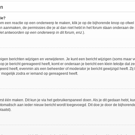
en
tie?
om een reactie op een onderwerp te maken, klik je op de bijhorende knop op ofwe
an aanmaken, de permissies die je al dan niet hebt in het forum staan onderaan de
et antwoorden op een onderwerp in dit forum, enz.
).
eigen berichten wijzigen en verwijderen. Je kunt een bericht wijzigen (soms maar voo
op je bericht gereageerd heeft, komt er onderaan je bericht een klein tekstje dat ze
ageerd heeft, evenmin als een beheerder of moderator je bericht gewijzigd heeft. 
r mogelijk zodra er iemand op gereageerd heeft.
rst één maken. Dit kun je via het gebruikerspaneel doen. Als je dit gedaan hebt, ku
automatisch aan ieder nieuw bericht wordt toegevoegd. Dit doe je door de bijhorende 
laatst).