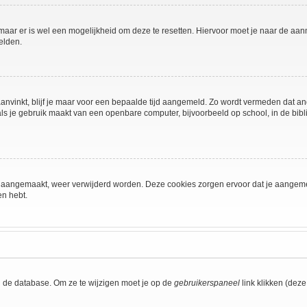
 maar er is wel een mogelijkheid om deze te resetten. Hiervoor moet je naar de a
elden.
aanvinkt, blijf je maar voor een bepaalde tijd aangemeld. Zo wordt vermeden dat a
ls je gebruik maakt van een openbare computer, bijvoorbeeld op school, in de biblio
ijn aangemaakt, weer verwijderd worden. Deze cookies zorgen ervoor dat je aangem
en hebt.
n de database. Om ze te wijzigen moet je op de
gebruikerspaneel
link klikken (dez