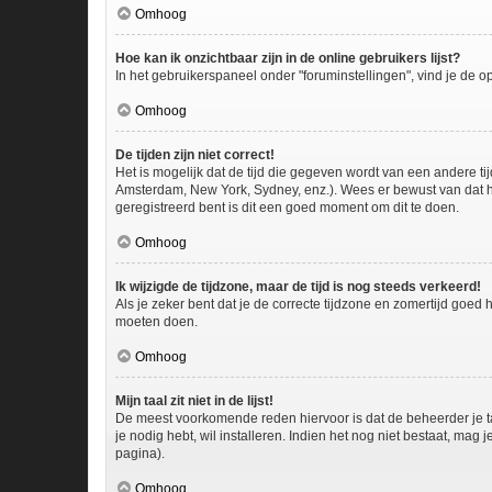
Omhoog
Hoe kan ik onzichtbaar zijn in de online gebruikers lijst?
In het gebruikerspaneel onder "foruminstellingen", vind je de o
Omhoog
De tijden zijn niet correct!
Het is mogelijk dat de tijd die gegeven wordt van een andere ti
Amsterdam, New York, Sydney, enz.). Wees er bewust van dat he
geregistreerd bent is dit een goed moment om dit te doen.
Omhoog
Ik wijzigde de tijdzone, maar de tijd is nog steeds verkeerd!
Als je zeker bent dat je de correcte tijdzone en zomertijd goed
moeten doen.
Omhoog
Mijn taal zit niet in de lijst!
De meest voorkomende reden hiervoor is dat de beheerder je taal 
je nodig hebt, wil installeren. Indien het nog niet bestaat, m
pagina).
Omhoog