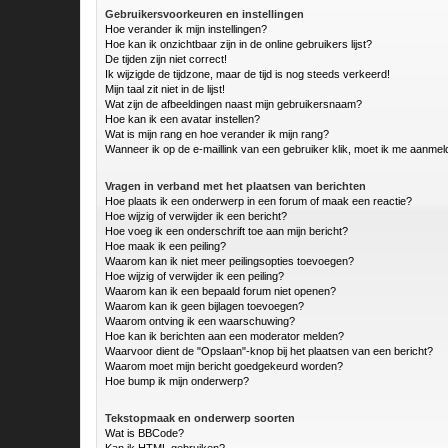
Gebruikersvoorkeuren en instellingen
Hoe verander ik mijn instellingen?
Hoe kan ik onzichtbaar zijn in de online gebruikers lijst?
De tijden zijn niet correct!
Ik wijzigde de tijdzone, maar de tijd is nog steeds verkeerd!
Mijn taal zit niet in de lijst!
Wat zijn de afbeeldingen naast mijn gebruikersnaam?
Hoe kan ik een avatar instellen?
Wat is mijn rang en hoe verander ik mijn rang?
Wanneer ik op de e-maillink van een gebruiker klik, moet ik me aanme
Vragen in verband met het plaatsen van berichten
Hoe plaats ik een onderwerp in een forum of maak een reactie?
Hoe wijzig of verwijder ik een bericht?
Hoe voeg ik een onderschrift toe aan mijn bericht?
Hoe maak ik een peiling?
Waarom kan ik niet meer peilingsopties toevoegen?
Hoe wijzig of verwijder ik een peiling?
Waarom kan ik een bepaald forum niet openen?
Waarom kan ik geen bijlagen toevoegen?
Waarom ontving ik een waarschuwing?
Hoe kan ik berichten aan een moderator melden?
Waarvoor dient de "Opslaan"-knop bij het plaatsen van een bericht?
Waarom moet mijn bericht goedgekeurd worden?
Hoe bump ik mijn onderwerp?
Tekstopmaak en onderwerp soorten
Wat is BBCode?