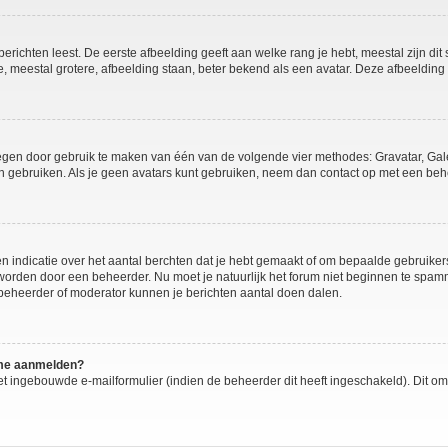
richten leest. De eerste afbeelding geeft aan welke rang je hebt, meestal zijn dit 
e, meestal grotere, afbeelding staan, beter bekend als een avatar. Deze afbeelding 
oegen door gebruik te maken van één van de volgende vier methodes: Gravatar, Gale
n gebruiken. Als je geen avatars kunt gebruiken, neem dan contact op met een behe
ndicatie over het aantal berchten dat je hebt gemaakt of om bepaalde gebruikers t
 worden door een beheerder. Nu moet je natuurlijk het forum niet beginnen te sp
n beheerder of moderator kunnen je berichten aantal doen dalen.
k me aanmelden?
t ingebouwde e-mailformulier (indien de beheerder dit heeft ingeschakeld). Dit o