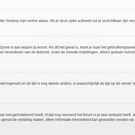
ptie
Verberg mijn online status
. Als je deze optie activeert zul je onzichtbaar zijn 
jdzone is dan waarin jij woont. Als dit het geval is, moet je naar het gebruikerspan
t veranderen van de tijdzone, zoals de meeste instellingen, alleen gedaan kunnen
 hebt ingevuld en de tijd is nog steeds anders, is waarschijnlijk de tijd op de serv
niet geïnstalleerd heeft, of dat nog niemand het forum in je taal vertaald heeft. Je
ag je gerust de vertaling maken. Meer informatie hieromtrent kan gevonden worden o