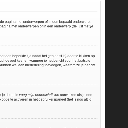
l de pagina met onderwerpen of in een bepaald onderwerp.
 pagina met onderwerpen of in een onderwerp (de lijst met
je
r een beperkte tijd nadat het geplaatst is) door te klikken op
gt hoeveel keer en wanneer je het bericht voor het laatst je
Zij kunnen wel een mededeling toevoegen, waarom ze je bericht
n je de optie
voeg mijn onderschrift toe
aanvinken als je een
optie te activeren in het gebruikerspaneel (het is nog altijd