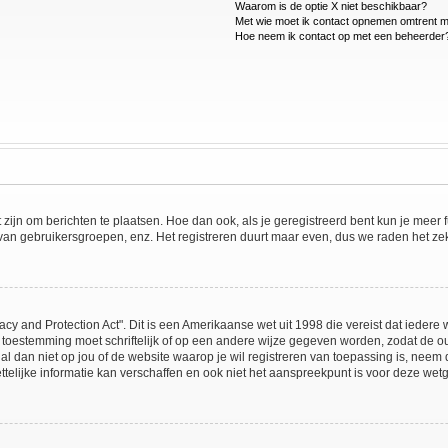
Waarom is de optie X niet beschikbaar?
Met wie moet ik contact opnemen omtrent mis
Hoe neem ik contact op met een beheerder
t zijn om berichten te plaatsen. Hoe dan ook, als je geregistreerd bent kun je meer
 van gebruikersgroepen, enz. Het registreren duurt maar even, dus we raden het ze
acy and Protection Act". Dit is een Amerikaanse wet uit 1998 die vereist dat ieder
 toestemming moet schriftelijk of op een andere wijze gegeven worden, zodat de 
et al dan niet op jou of de website waarop je wil registreren van toepassing is, ne
lijke informatie kan verschaffen en ook niet het aanspreekpunt is voor deze wetge