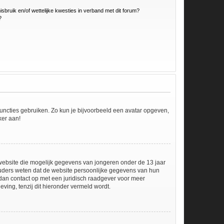
bruik en/of wettelijke kwesties in verband met dit forum?
?
 functies gebruiken. Zo kun je bijvoorbeeld een avatar opgeven,
ker aan!
e website die mogelijk gegevens van jongeren onder de 13 jaar
ouders weten dat de website persoonlijke gegevens van hun
em dan contact op met een juridisch raadgever voor meer
ving, tenzij dit hieronder vermeld wordt.