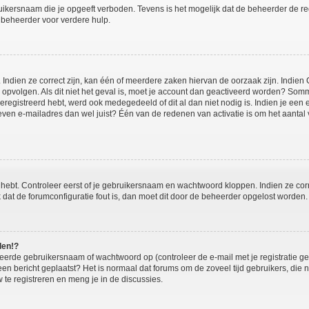
ikersnaam die je opgeeft verboden. Tevens is het mogelijk dat de beheerder de regi
beheerder voor verdere hulp.
ndien ze correct zijn, kan één of meerdere zaken hiervan de oorzaak zijn. Indien C
es opvolgen. Als dit niet het geval is, moet je account dan geactiveerd worden? S
geregistreerd hebt, werd ook medegedeeld of dit al dan niet nodig is. Indien je een
ven e-mailadres dan wel juist? Één van de redenen van activatie is om het aantal va
 hebt. Controleer eerst of je gebruikersnaam en wachtwoord kloppen. Indien ze cor
jk dat de forumconfiguratie fout is, dan moet dit door de beheerder opgelost worden.
den!?
eerde gebruikersnaam of wachtwoord op (controleer de e-mail met je registratie g
it een bericht geplaatst? Het is normaal dat forums om de zoveel tijd gebruikers, di
te registreren en meng je in de discussies.