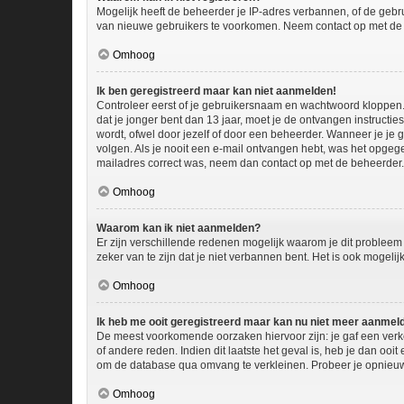
Mogelijk heeft de beheerder je IP-adres verbannen, of de gebru
van nieuwe gebruikers te voorkomen. Neem contact op met de 
Omhoog
Ik ben geregistreerd maar kan niet aanmelden!
Controleer eerst of je gebruikersnaam en wachtwoord kloppen. I
dat je jonger bent dan 13 jaar, moet je de ontvangen instructi
wordt, ofwel door jezelf of door een beheerder. Wanneer je je 
volgen. Als je nooit een e-mail ontvangen hebt, was het opgege
mailadres correct was, neem dan contact op met de beheerder.
Omhoog
Waarom kan ik niet aanmelden?
Er zijn verschillende redenen mogelijk waarom je dit probleem
zeker van te zijn dat je niet verbannen bent. Het is ook mogeli
Omhoog
Ik heb me ooit geregistreerd maar kan nu niet meer aanmel
De meest voorkomende oorzaken hiervoor zijn: je gaf een verk
of andere reden. Indien dit laatste het geval is, heb je dan oo
om de database qua omvang te verkleinen. Probeer je opnieuw 
Omhoog