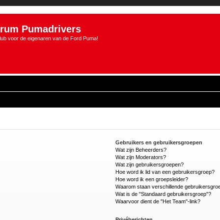
rum Pumadrivers
lub voor de eigenaren van de Ford Puma!
Gebruikers en gebruikersgroepen
Wat zijn Beheerders?
Wat zijn Moderators?
Wat zijn gebruikersgroepen?
Hoe word ik lid van een gebruikersgroep?
Hoe word ik een groepsleider?
Waarom staan verschillende gebruikersgroe
Wat is de "Standaard gebruikersgroep"?
Waarvoor dient de "Het Team"-link?
Privéberichten