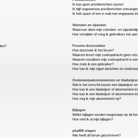
Ik kan geen privéberichten sturen!
Ik blijf ongewenste privéberichten ontvange
Ik heb spam of een e-mail met ongepaste i
Vrienden en vijanden
Waarvoor dient mijn vrienden- en vijandenlij
Hoe verwijder of voeg ik gebruikers toe aan m
Forums doorzoeken
lden?
Hoe doorzoek ik het forum?
Waarom levert mijn zoekopdracht geen resu
Waarom resulteert mijn zoekopdracht in een
Hoe zoek ik een gebruiker?
Hoe kan ik mijn eigen berichten en onderw
Onderwerpabonnementen en bladwijzer
Wat is het verschil tussen een bladwijzer 
Hoe kan ik een bladwijzer of abonnement in
Hoe kan ik een bladwijzer of abonnement ins
Hoe zeg ik mijn abonnement op?
Bijlagen
Welke bijlagen worden toegestaan op dit fo
Hoe vind ik al mijn bijlagen?
phpBB vragen
Wie heeft dit forum geschreven?