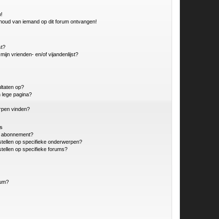
n!
nhoud van iemand op dit forum ontvangen!
st?
ijn vrienden- en/of vijandenlijst?
ltaten op?
 lege pagina?
erpen vinden?
s
en abonnement?
stellen op specifieke onderwerpen?
tellen op specifieke forums?
rum?