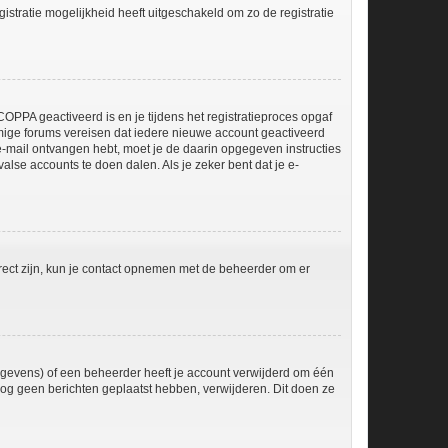
stratie mogelijkheid heeft uitgeschakeld om zo de registratie
OPPA geactiveerd is en je tijdens het registratieproces opgaf
ommige forums vereisen dat iedere nieuwe account geactiveerd
 e-mail ontvangen hebt, moet je de daarin opgegeven instructies
lse accounts te doen dalen. Als je zeker bent dat je e-
rect zijn, kun je contact opnemen met de beheerder om er
egevens) of een beheerder heeft je account verwijderd om één
e nog geen berichten geplaatst hebben, verwijderen. Dit doen ze