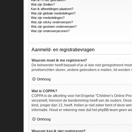
Kan ik HTML gebruiken?
Wat zijn Smilies?
Kan ik afbeeldingen plaatsen?
Wat zijn globale mededelingen?
Wat zijn mededelingen?
Wat zijn sticky onderwerpen?
Wat zijn gesloten onderwerpen?
Wat zijn onderwerpiconen?
Aanmeld- en registratievragen
Waarom moet ik me registreren?
De beheerder heeft bepaalt of je al dan niet geregistreerd moe
privéberichten sturen, andere gebruikers e-mailen, lid worden
Omhoog
Wat is COPPA?
COPPA is de afkorting voor het Engelse "Children’s Online Priv
verzamelt, hiervoor de toestemming heeft van de ouders. Deze
kind, jonger dan 13, heeft. Indien je niet zeker bent of deze w
informatie. Houd er rekening mee dat het phpBB-team geen wette
Omhoog
Waarom kan ik niet registreren?