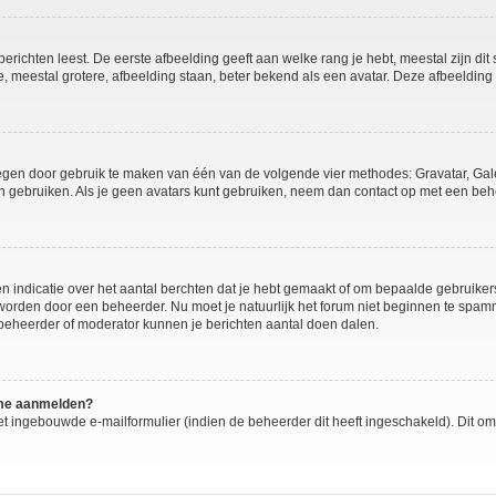
richten leest. De eerste afbeelding geeft aan welke rang je hebt, meestal zijn dit 
e, meestal grotere, afbeelding staan, beter bekend als een avatar. Deze afbeelding 
oegen door gebruik te maken van één van de volgende vier methodes: Gravatar, Gale
n gebruiken. Als je geen avatars kunt gebruiken, neem dan contact op met een behe
ndicatie over het aantal berchten dat je hebt gemaakt of om bepaalde gebruikers t
 worden door een beheerder. Nu moet je natuurlijk het forum niet beginnen te sp
n beheerder of moderator kunnen je berichten aantal doen dalen.
k me aanmelden?
t ingebouwde e-mailformulier (indien de beheerder dit heeft ingeschakeld). Dit o