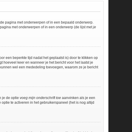
l de pagina met onderwerpen of in een bepaald onderwerp.
 pagina met onderwerpen of in een onderwerp (de lijst met
je
r een beperkte tijd nadat het geplaatst is) door te klikken op
gt hoeveel keer en wanneer je het bericht voor het laatst je
Zij kunnen wel een mededeling toevoegen, waarom ze je bericht
n je de optie
voeg mijn onderschrift toe
aanvinken als je een
optie te activeren in het gebruikerspaneel (het is nog altijd