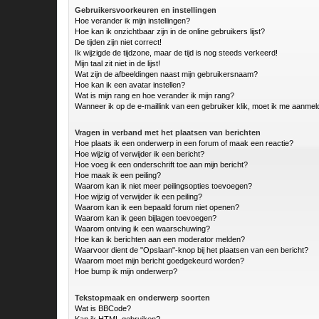
Gebruikersvoorkeuren en instellingen
Hoe verander ik mijn instellingen?
Hoe kan ik onzichtbaar zijn in de online gebruikers lijst?
De tijden zijn niet correct!
Ik wijzigde de tijdzone, maar de tijd is nog steeds verkeerd!
Mijn taal zit niet in de lijst!
Wat zijn de afbeeldingen naast mijn gebruikersnaam?
Hoe kan ik een avatar instellen?
Wat is mijn rang en hoe verander ik mijn rang?
Wanneer ik op de e-maillink van een gebruiker klik, moet ik me aanme
Vragen in verband met het plaatsen van berichten
Hoe plaats ik een onderwerp in een forum of maak een reactie?
Hoe wijzig of verwijder ik een bericht?
Hoe voeg ik een onderschrift toe aan mijn bericht?
Hoe maak ik een peiling?
Waarom kan ik niet meer peilingsopties toevoegen?
Hoe wijzig of verwijder ik een peiling?
Waarom kan ik een bepaald forum niet openen?
Waarom kan ik geen bijlagen toevoegen?
Waarom ontving ik een waarschuwing?
Hoe kan ik berichten aan een moderator melden?
Waarvoor dient de "Opslaan"-knop bij het plaatsen van een bericht?
Waarom moet mijn bericht goedgekeurd worden?
Hoe bump ik mijn onderwerp?
Tekstopmaak en onderwerp soorten
Wat is BBCode?