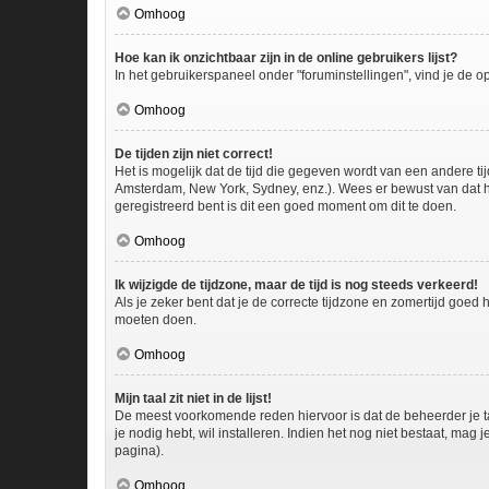
Omhoog
Hoe kan ik onzichtbaar zijn in de online gebruikers lijst?
In het gebruikerspaneel onder "foruminstellingen", vind je de o
Omhoog
De tijden zijn niet correct!
Het is mogelijk dat de tijd die gegeven wordt van een andere ti
Amsterdam, New York, Sydney, enz.). Wees er bewust van dat he
geregistreerd bent is dit een goed moment om dit te doen.
Omhoog
Ik wijzigde de tijdzone, maar de tijd is nog steeds verkeerd!
Als je zeker bent dat je de correcte tijdzone en zomertijd goed
moeten doen.
Omhoog
Mijn taal zit niet in de lijst!
De meest voorkomende reden hiervoor is dat de beheerder je taal 
je nodig hebt, wil installeren. Indien het nog niet bestaat, m
pagina).
Omhoog