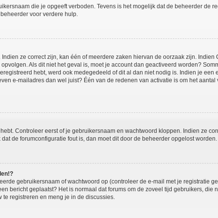
ikersnaam die je opgeeft verboden. Tevens is het mogelijk dat de beheerder de regi
beheerder voor verdere hulp.
ndien ze correct zijn, kan één of meerdere zaken hiervan de oorzaak zijn. Indien C
es opvolgen. Als dit niet het geval is, moet je account dan geactiveerd worden? S
geregistreerd hebt, werd ook medegedeeld of dit al dan niet nodig is. Indien je een
ven e-mailadres dan wel juist? Één van de redenen van activatie is om het aantal va
 hebt. Controleer eerst of je gebruikersnaam en wachtwoord kloppen. Indien ze cor
jk dat de forumconfiguratie fout is, dan moet dit door de beheerder opgelost worden.
den!?
eerde gebruikersnaam of wachtwoord op (controleer de e-mail met je registratie g
it een bericht geplaatst? Het is normaal dat forums om de zoveel tijd gebruikers, di
te registreren en meng je in de discussies.