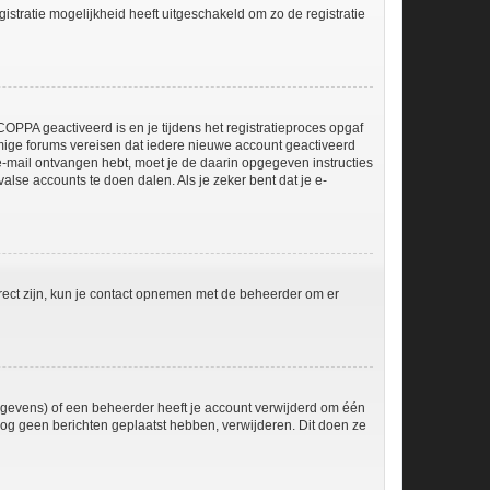
stratie mogelijkheid heeft uitgeschakeld om zo de registratie
OPPA geactiveerd is en je tijdens het registratieproces opgaf
ommige forums vereisen dat iedere nieuwe account geactiveerd
 e-mail ontvangen hebt, moet je de daarin opgegeven instructies
lse accounts te doen dalen. Als je zeker bent dat je e-
rect zijn, kun je contact opnemen met de beheerder om er
egevens) of een beheerder heeft je account verwijderd om één
e nog geen berichten geplaatst hebben, verwijderen. Dit doen ze