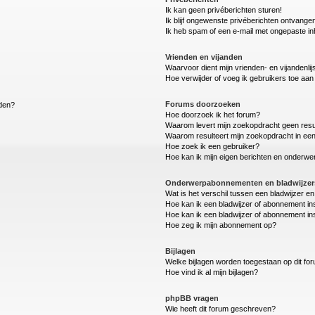
Ik kan geen privéberichten sturen!
Ik blijf ongewenste privéberichten ontvange
Ik heb spam of een e-mail met ongepaste i
Vrienden en vijanden
Waarvoor dient mijn vrienden- en vijandenlij
Hoe verwijder of voeg ik gebruikers toe aan m
Forums doorzoeken
lden?
Hoe doorzoek ik het forum?
Waarom levert mijn zoekopdracht geen resu
Waarom resulteert mijn zoekopdracht in een
Hoe zoek ik een gebruiker?
Hoe kan ik mijn eigen berichten en onderw
Onderwerpabonnementen en bladwijzer
Wat is het verschil tussen een bladwijzer 
Hoe kan ik een bladwijzer of abonnement in
Hoe kan ik een bladwijzer of abonnement ins
Hoe zeg ik mijn abonnement op?
Bijlagen
Welke bijlagen worden toegestaan op dit fo
Hoe vind ik al mijn bijlagen?
phpBB vragen
Wie heeft dit forum geschreven?