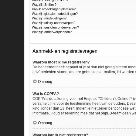
Kan ik HTML gebruiken?
Wat zijn Smilies?
Kan ik afbeeldingen plaatsen?
Wat zijn globale mededelingen?
Wat zijn mededelingen?
Wat zijn sticky onderwerpen?
Wat zijn gesloten onderwerpen?
Wat zijn onderwerpiconen?
Aanmeld- en registratievragen
Waarom moet ik me registreren?
De beheerder heeft bepaalt of je al dan niet geregistreerd moe
privéberichten sturen, andere gebruikers e-mailen, lid worden
Omhoog
Wat is COPPA?
COPPA is de afkorting voor het Engelse "Children’s Online Priv
verzamelt, hiervoor de toestemming heeft van de ouders. Deze
kind, jonger dan 13, heeft. Indien je niet zeker bent of deze w
informatie. Houd er rekening mee dat het phpBB-team geen wette
Omhoog
Waarom kan ik niet registreren?