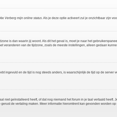
ptie
Verberg mijn online status
. Als je deze optie activeert zul je onzichtbaar zijn 
jdzone is dan waarin jij woont. Als dit het geval is, moet je naar het gebruikerspan
t veranderen van de tijdzone, zoals de meeste instellingen, alleen gedaan kunnen
 hebt ingevuld en de tijd is nog steeds anders, is waarschijnlijk de tijd op de serv
niet geïnstalleerd heeft, of dat nog niemand het forum in je taal vertaald heeft. Je
ag je gerust de vertaling maken. Meer informatie hieromtrent kan gevonden worden o