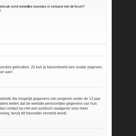
bruik en/of wettelijke kwesties in verband met dit forum?
?
 functies gebruiken. Zo kun je bijvoorbeeld een avatar opgeven,
ker aan!
e website die mogelijk gegevens van jongeren onder de 13 jaar
ouders weten dat de website persoonlijke gegevens van hun
em dan contact op met een juridisch raadgever voor meer
ving, tenzij dit hieronder vermeld wordt.