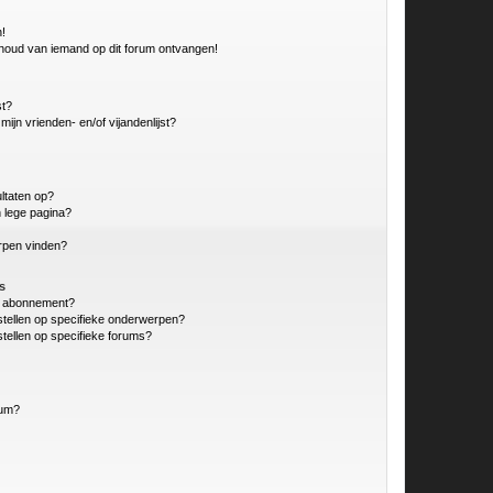
n!
nhoud van iemand op dit forum ontvangen!
st?
ijn vrienden- en/of vijandenlijst?
ltaten op?
 lege pagina?
erpen vinden?
s
en abonnement?
stellen op specifieke onderwerpen?
tellen op specifieke forums?
rum?