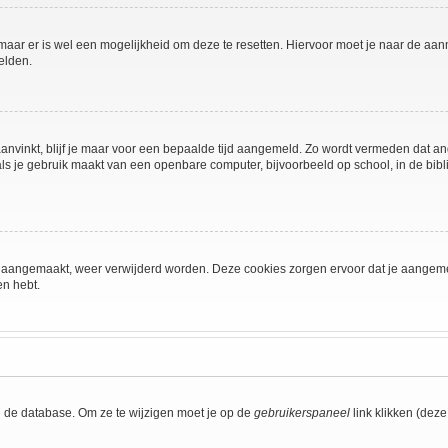
 maar er is wel een mogelijkheid om deze te resetten. Hiervoor moet je naar de a
elden.
aanvinkt, blijf je maar voor een bepaalde tijd aangemeld. Zo wordt vermeden dat a
ls je gebruik maakt van een openbare computer, bijvoorbeeld op school, in de biblio
ijn aangemaakt, weer verwijderd worden. Deze cookies zorgen ervoor dat je aangem
en hebt.
n de database. Om ze te wijzigen moet je op de
gebruikerspaneel
link klikken (dez