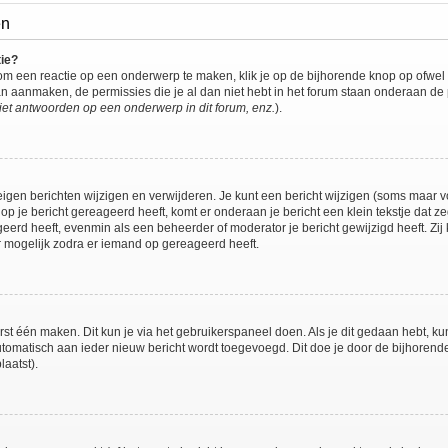
en
tie?
om een reactie op een onderwerp te maken, klik je op de bijhorende knop op ofwe
an aanmaken, de permissies die je al dan niet hebt in het forum staan onderaan de
et antwoorden op een onderwerp in dit forum, enz.
).
eigen berichten wijzigen en verwijderen. Je kunt een bericht wijzigen (soms maar voo
op je bericht gereageerd heeft, komt er onderaan je bericht een klein tekstje dat ze
ageerd heeft, evenmin als een beheerder of moderator je bericht gewijzigd heeft. 
r mogelijk zodra er iemand op gereageerd heeft.
rst één maken. Dit kun je via het gebruikerspaneel doen. Als je dit gedaan hebt, ku
automatisch aan ieder nieuw bericht wordt toegevoegd. Dit doe je door de bijhorende 
laatst).