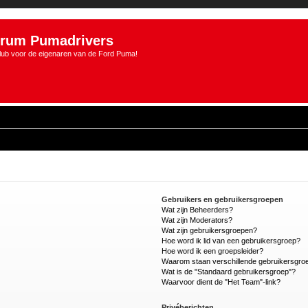
rum Pumadrivers
lub voor de eigenaren van de Ford Puma!
Gebruikers en gebruikersgroepen
Wat zijn Beheerders?
Wat zijn Moderators?
Wat zijn gebruikersgroepen?
Hoe word ik lid van een gebruikersgroep?
Hoe word ik een groepsleider?
Waarom staan verschillende gebruikersgroe
Wat is de "Standaard gebruikersgroep"?
Waarvoor dient de "Het Team"-link?
Privéberichten