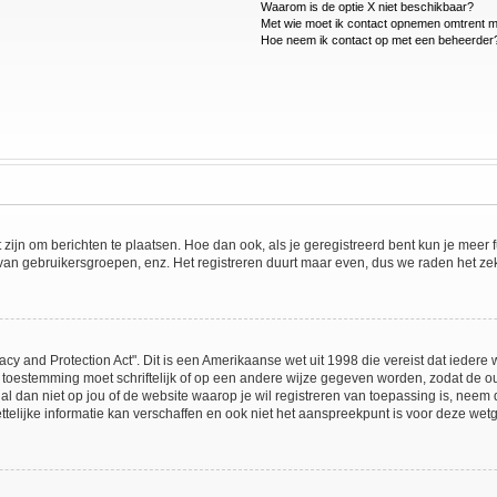
Waarom is de optie X niet beschikbaar?
Met wie moet ik contact opnemen omtrent mis
Hoe neem ik contact op met een beheerder
t zijn om berichten te plaatsen. Hoe dan ook, als je geregistreerd bent kun je meer
 van gebruikersgroepen, enz. Het registreren duurt maar even, dus we raden het ze
acy and Protection Act". Dit is een Amerikaanse wet uit 1998 die vereist dat ieder
 toestemming moet schriftelijk of op een andere wijze gegeven worden, zodat de 
et al dan niet op jou of de website waarop je wil registreren van toepassing is, ne
lijke informatie kan verschaffen en ook niet het aanspreekpunt is voor deze wetge