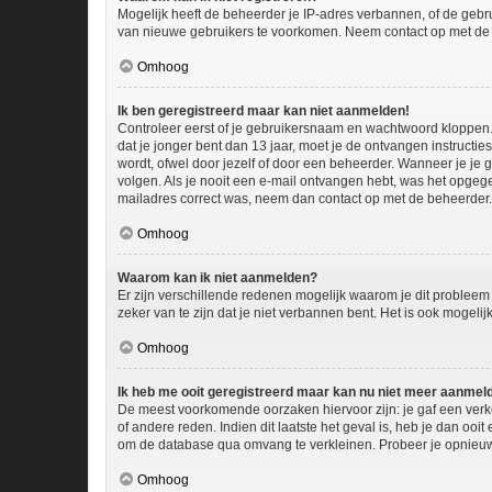
Mogelijk heeft de beheerder je IP-adres verbannen, of de gebru
van nieuwe gebruikers te voorkomen. Neem contact op met de 
Omhoog
Ik ben geregistreerd maar kan niet aanmelden!
Controleer eerst of je gebruikersnaam en wachtwoord kloppen. I
dat je jonger bent dan 13 jaar, moet je de ontvangen instructi
wordt, ofwel door jezelf of door een beheerder. Wanneer je je 
volgen. Als je nooit een e-mail ontvangen hebt, was het opgege
mailadres correct was, neem dan contact op met de beheerder.
Omhoog
Waarom kan ik niet aanmelden?
Er zijn verschillende redenen mogelijk waarom je dit probleem
zeker van te zijn dat je niet verbannen bent. Het is ook mogeli
Omhoog
Ik heb me ooit geregistreerd maar kan nu niet meer aanmel
De meest voorkomende oorzaken hiervoor zijn: je gaf een verk
of andere reden. Indien dit laatste het geval is, heb je dan oo
om de database qua omvang te verkleinen. Probeer je opnieuw 
Omhoog