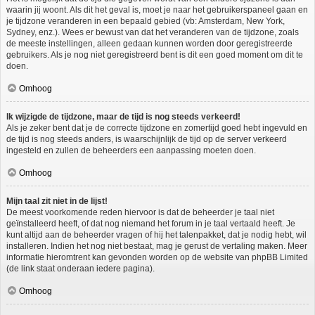
waarin jij woont. Als dit het geval is, moet je naar het gebruikerspaneel gaan en
je tijdzone veranderen in een bepaald gebied (vb: Amsterdam, New York,
Sydney, enz.). Wees er bewust van dat het veranderen van de tijdzone, zoals
de meeste instellingen, alleen gedaan kunnen worden door geregistreerde
gebruikers. Als je nog niet geregistreerd bent is dit een goed moment om dit te
doen.
Omhoog
Ik wijzigde de tijdzone, maar de tijd is nog steeds verkeerd!
Als je zeker bent dat je de correcte tijdzone en zomertijd goed hebt ingevuld en
de tijd is nog steeds anders, is waarschijnlijk de tijd op de server verkeerd
ingesteld en zullen de beheerders een aanpassing moeten doen.
Omhoog
Mijn taal zit niet in de lijst!
De meest voorkomende reden hiervoor is dat de beheerder je taal niet
geïnstalleerd heeft, of dat nog niemand het forum in je taal vertaald heeft. Je
kunt altijd aan de beheerder vragen of hij het talenpakket, dat je nodig hebt, wil
installeren. Indien het nog niet bestaat, mag je gerust de vertaling maken. Meer
informatie hieromtrent kan gevonden worden op de website van phpBB Limited
(de link staat onderaan iedere pagina).
Omhoog