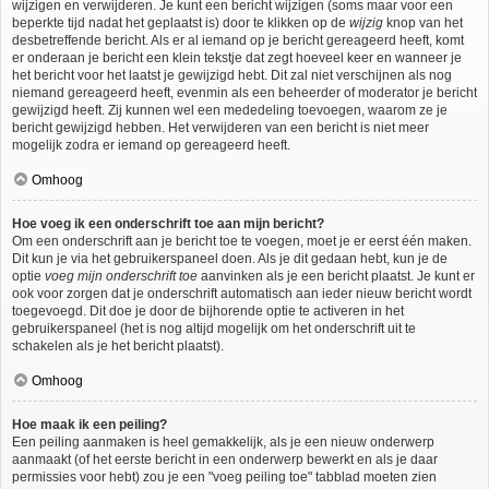
wijzigen en verwijderen. Je kunt een bericht wijzigen (soms maar voor een
beperkte tijd nadat het geplaatst is) door te klikken op de
wijzig
knop van het
desbetreffende bericht. Als er al iemand op je bericht gereageerd heeft, komt
er onderaan je bericht een klein tekstje dat zegt hoeveel keer en wanneer je
het bericht voor het laatst je gewijzigd hebt. Dit zal niet verschijnen als nog
niemand gereageerd heeft, evenmin als een beheerder of moderator je bericht
gewijzigd heeft. Zij kunnen wel een mededeling toevoegen, waarom ze je
bericht gewijzigd hebben. Het verwijderen van een bericht is niet meer
mogelijk zodra er iemand op gereageerd heeft.
Omhoog
Hoe voeg ik een onderschrift toe aan mijn bericht?
Om een onderschrift aan je bericht toe te voegen, moet je er eerst één maken.
Dit kun je via het gebruikerspaneel doen. Als je dit gedaan hebt, kun je de
optie
voeg mijn onderschrift toe
aanvinken als je een bericht plaatst. Je kunt er
ook voor zorgen dat je onderschrift automatisch aan ieder nieuw bericht wordt
toegevoegd. Dit doe je door de bijhorende optie te activeren in het
gebruikerspaneel (het is nog altijd mogelijk om het onderschrift uit te
schakelen als je het bericht plaatst).
Omhoog
Hoe maak ik een peiling?
Een peiling aanmaken is heel gemakkelijk, als je een nieuw onderwerp
aanmaakt (of het eerste bericht in een onderwerp bewerkt en als je daar
permissies voor hebt) zou je een "voeg peiling toe" tabblad moeten zien