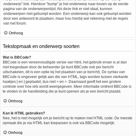
onderwerp" link. Hierdoor "bump" je het onderwerp naar boven op de eerste
pagina van de onderwerpenlijst. Als deze link er niet staat, kunnen
onderwerpen niet gebumpt worden. Een onderwerp kan ook gebumpt worden
door een antwoord te plaatsen, maar hou hierbij wel rekening met de regels
van het forum.
Omhoog
Tekstopmaak en onderwerp soorten
Wat is BBCode?
BBCode is een vereenvoudigde versie van html, het gebruik ervan is al dan
niet toegestaan door de beheerder (je kunt BBCode ook per bericht
uitschakelen, dit is een optie bij het plaatsen van je bericht). De syntax van
BBCode is ongeveer gelijk aan die van HTML, tags worden tussen vierkante
haakjes [ en ] geplaatst, dus niet < en >. Daarnaast geeft het een grotere
controle over hoe iets wordt weergegeven. Meer informatie omtrent BBCode is
te vinden in de handleiding die je kunt openen als je een bericht plaatst.
Omhoog
Kan ik HTML gebruiken?
Nee, het is niet mogelijk om je bericht op te maken met HTML code. De meeste
opmaak die je via HTML kan toepassen is ook via BBCode mogelijk.
Omhoog