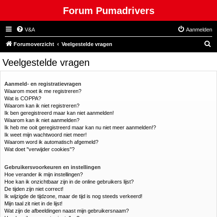
Forum Pumadrivers
V&A
Aanmelden
Z
Forumoverzicht
Veelgestelde vragen
o
Veelgestelde vragen
e
k
Aanmeld- en registratievragen
Waarom moet ik me registreren?
Wat is COPPA?
Waarom kan ik niet registreren?
Ik ben geregistreerd maar kan niet aanmelden!
Waarom kan ik niet aanmelden?
Ik heb me ooit geregistreerd maar kan nu niet meer aanmelden!?
Ik weet mijn wachtwoord niet meer!
Waarom word ik automatisch afgemeld?
Wat doet "verwijder cookies"?
Gebruikersvoorkeuren en instellingen
Hoe verander ik mijn instellingen?
Hoe kan ik onzichtbaar zijn in de online gebruikers lijst?
De tijden zijn niet correct!
Ik wijzigde de tijdzone, maar de tijd is nog steeds verkeerd!
Mijn taal zit niet in de lijst!
Wat zijn de afbeeldingen naast mijn gebruikersnaam?