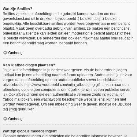
Wat zijn Smilies?
Smilies zijn kleine afbeeldingen die gebruikt kunnen worden om een
gevoelstoestand uit te drukken, bijvoorbeeld :) betekent blij, :( betekent
ongelukkig. Alle beschikbare smilies worden weergegeven als je een bericht
plaatst. Maak geen overdadig gebruik van smilies, ze maken een bericht snel
onleesbaar wat er toe kan leiden dat een moderator je bericht aanpast of heel
je bericht verwijdert. De beheerder kan ook een maximaal aantal smilies, dat in
een bericht gebruikt mag worden, bepaald hebben.
Omhoog
Kan ik afbeeldingen plaatsen?
Ja, je kunt afbeeldingen in je bericht weergeven. Als de beheerder bijlagen
toelaat kun je een afbeelding naar het forum uploaden. Anders moet je er voor
zorgen dat de afbeelding op een andere publieke server beschikbaar is,
bijvoorbeeld http://www.voorbeeld.com/mijn_afbeelding.gif. Linken naar een
afbeelding op je eigen computer is onmogelijk (tenzij het een publieke server
is). Ook afbeeldingen die een authentificatie vereisen zoals in: Hotmail of
Yahoo mailboxen, een wachtwoord beschermde website, enz. kunnen niet
worden weergegeven. Om een afbeelding weer te geven, moet je de BBCode
tag [img] gebruiken.
Omhoog
Wat zijn globale mededelingen?
Globale mededelingen zijn berichten die belangrijke informatie bevatten, je