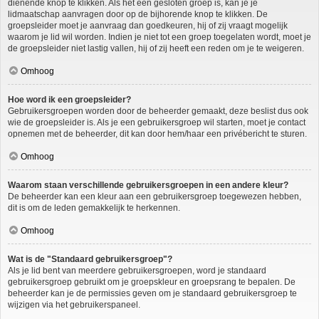
dienende knop te klikken. Als het een gesloten groep is, kan je je
lidmaatschap aanvragen door op de bijhorende knop te klikken. De
groepsleider moet je aanvraag dan goedkeuren, hij of zij vraagt mogelijk
waarom je lid wil worden. Indien je niet tot een groep toegelaten wordt, moet je
de groepsleider niet lastig vallen, hij of zij heeft een reden om je te weigeren.
Omhoog
Hoe word ik een groepsleider?
Gebruikersgroepen worden door de beheerder gemaakt, deze beslist dus ook
wie de groepsleider is. Als je een gebruikersgroep wil starten, moet je contact
opnemen met de beheerder, dit kan door hem/haar een privébericht te sturen.
Omhoog
Waarom staan verschillende gebruikersgroepen in een andere kleur?
De beheerder kan een kleur aan een gebruikersgroep toegewezen hebben,
dit is om de leden gemakkelijk te herkennen.
Omhoog
Wat is de "Standaard gebruikersgroep"?
Als je lid bent van meerdere gebruikersgroepen, word je standaard
gebruikersgroep gebruikt om je groepskleur en groepsrang te bepalen. De
beheerder kan je de permissies geven om je standaard gebruikersgroep te
wijzigen via het gebruikerspaneel.