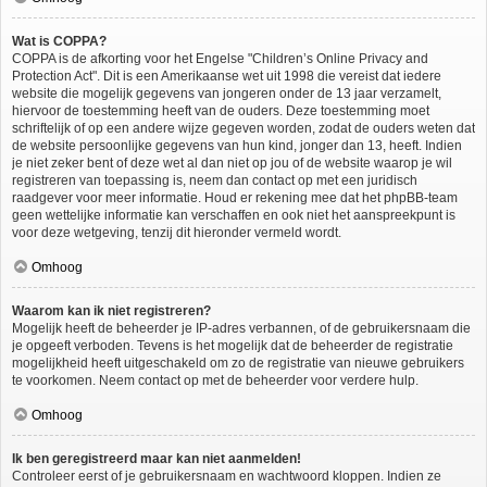
Wat is COPPA?
COPPA is de afkorting voor het Engelse "Children’s Online Privacy and
Protection Act". Dit is een Amerikaanse wet uit 1998 die vereist dat iedere
website die mogelijk gegevens van jongeren onder de 13 jaar verzamelt,
hiervoor de toestemming heeft van de ouders. Deze toestemming moet
schriftelijk of op een andere wijze gegeven worden, zodat de ouders weten dat
de website persoonlijke gegevens van hun kind, jonger dan 13, heeft. Indien
je niet zeker bent of deze wet al dan niet op jou of de website waarop je wil
registreren van toepassing is, neem dan contact op met een juridisch
raadgever voor meer informatie. Houd er rekening mee dat het phpBB-team
geen wettelijke informatie kan verschaffen en ook niet het aanspreekpunt is
voor deze wetgeving, tenzij dit hieronder vermeld wordt.
Omhoog
Waarom kan ik niet registreren?
Mogelijk heeft de beheerder je IP-adres verbannen, of de gebruikersnaam die
je opgeeft verboden. Tevens is het mogelijk dat de beheerder de registratie
mogelijkheid heeft uitgeschakeld om zo de registratie van nieuwe gebruikers
te voorkomen. Neem contact op met de beheerder voor verdere hulp.
Omhoog
Ik ben geregistreerd maar kan niet aanmelden!
Controleer eerst of je gebruikersnaam en wachtwoord kloppen. Indien ze