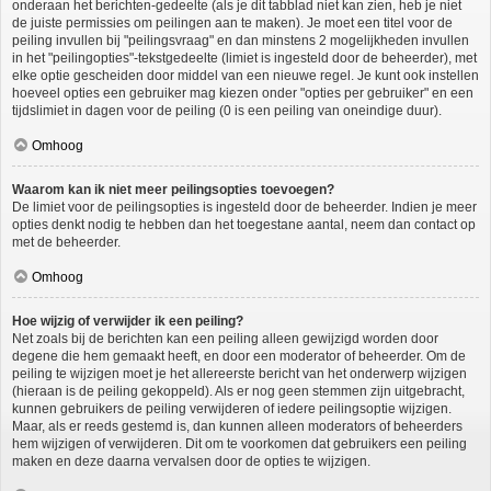
onderaan het berichten-gedeelte (als je dit tabblad niet kan zien, heb je niet
de juiste permissies om peilingen aan te maken). Je moet een titel voor de
peiling invullen bij "peilingsvraag" en dan minstens 2 mogelijkheden invullen
in het "peilingopties"-tekstgedeelte (limiet is ingesteld door de beheerder), met
elke optie gescheiden door middel van een nieuwe regel. Je kunt ook instellen
hoeveel opties een gebruiker mag kiezen onder "opties per gebruiker" en een
tijdslimiet in dagen voor de peiling (0 is een peiling van oneindige duur).
Omhoog
Waarom kan ik niet meer peilingsopties toevoegen?
De limiet voor de peilingsopties is ingesteld door de beheerder. Indien je meer
opties denkt nodig te hebben dan het toegestane aantal, neem dan contact op
met de beheerder.
Omhoog
Hoe wijzig of verwijder ik een peiling?
Net zoals bij de berichten kan een peiling alleen gewijzigd worden door
degene die hem gemaakt heeft, en door een moderator of beheerder. Om de
peiling te wijzigen moet je het allereerste bericht van het onderwerp wijzigen
(hieraan is de peiling gekoppeld). Als er nog geen stemmen zijn uitgebracht,
kunnen gebruikers de peiling verwijderen of iedere peilingsoptie wijzigen.
Maar, als er reeds gestemd is, dan kunnen alleen moderators of beheerders
hem wijzigen of verwijderen. Dit om te voorkomen dat gebruikers een peiling
maken en deze daarna vervalsen door de opties te wijzigen.