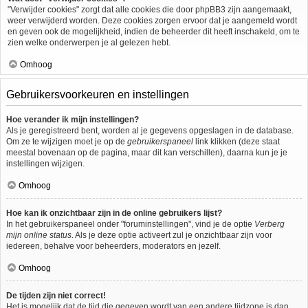
"Verwijder cookies" zorgt dat alle cookies die door phpBB3 zijn aangemaakt,
weer verwijderd worden. Deze cookies zorgen ervoor dat je aangemeld wordt
en geven ook de mogelijkheid, indien de beheerder dit heeft inschakeld, om te
zien welke onderwerpen je al gelezen hebt.
Omhoog
Gebruikersvoorkeuren en instellingen
Hoe verander ik mijn instellingen?
Als je geregistreerd bent, worden al je gegevens opgeslagen in de database.
Om ze te wijzigen moet je op de
gebruikerspaneel
link klikken (deze staat
meestal bovenaan op de pagina, maar dit kan verschillen), daarna kun je je
instellingen wijzigen.
Omhoog
Hoe kan ik onzichtbaar zijn in de online gebruikers lijst?
In het gebruikerspaneel onder "foruminstellingen", vind je de optie
Verberg
mijn online status
. Als je deze optie activeert zul je onzichtbaar zijn voor
iedereen, behalve voor beheerders, moderators en jezelf.
Omhoog
De tijden zijn niet correct!
Het is mogelijk dat de tijd die gegeven wordt van een andere tijdzone is dan