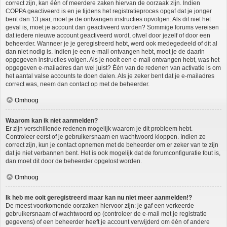
correct zijn, kan één of meerdere zaken hiervan de oorzaak zijn. Indien
COPPA geactiveerd is en je tijdens het registratieproces opgaf dat je jonger
bent dan 13 jaar, moet je de ontvangen instructies opvolgen. Als dit niet het
geval is, moet je account dan geactiveerd worden? Sommige forums vereisen
dat iedere nieuwe account geactiveerd wordt, ofwel door jezelf of door een
beheerder. Wanneer je je geregistreerd hebt, werd ook medegedeeld of dit al
dan niet nodig is. Indien je een e-mail ontvangen hebt, moet je de daarin
opgegeven instructies volgen. Als je nooit een e-mail ontvangen hebt, was het
opgegeven e-mailadres dan wel juist? Één van de redenen van activatie is om
het aantal valse accounts te doen dalen. Als je zeker bent dat je e-mailadres
correct was, neem dan contact op met de beheerder.
Omhoog
Waarom kan ik niet aanmelden?
Er zijn verschillende redenen mogelijk waarom je dit probleem hebt.
Controleer eerst of je gebruikersnaam en wachtwoord kloppen. Indien ze
correct zijn, kun je contact opnemen met de beheerder om er zeker van te zijn
dat je niet verbannen bent. Het is ook mogelijk dat de forumconfiguratie fout is,
dan moet dit door de beheerder opgelost worden.
Omhoog
Ik heb me ooit geregistreerd maar kan nu niet meer aanmelden!?
De meest voorkomende oorzaken hiervoor zijn: je gaf een verkeerde
gebruikersnaam of wachtwoord op (controleer de e-mail met je registratie
gegevens) of een beheerder heeft je account verwijderd om één of andere