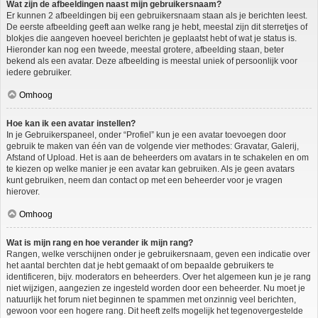
Wat zijn de afbeeldingen naast mijn gebruikersnaam?
Er kunnen 2 afbeeldingen bij een gebruikersnaam staan als je berichten leest.
De eerste afbeelding geeft aan welke rang je hebt, meestal zijn dit sterretjes of
blokjes die aangeven hoeveel berichten je geplaatst hebt of wat je status is.
Hieronder kan nog een tweede, meestal grotere, afbeelding staan, beter
bekend als een avatar. Deze afbeelding is meestal uniek of persoonlijk voor
iedere gebruiker.
Omhoog
Hoe kan ik een avatar instellen?
In je Gebruikerspaneel, onder “Profiel” kun je een avatar toevoegen door
gebruik te maken van één van de volgende vier methodes: Gravatar, Galerij,
Afstand of Upload. Het is aan de beheerders om avatars in te schakelen en om
te kiezen op welke manier je een avatar kan gebruiken. Als je geen avatars
kunt gebruiken, neem dan contact op met een beheerder voor je vragen
hierover.
Omhoog
Wat is mijn rang en hoe verander ik mijn rang?
Rangen, welke verschijnen onder je gebruikersnaam, geven een indicatie over
het aantal berchten dat je hebt gemaakt of om bepaalde gebruikers te
identificeren, bijv. moderators en beheerders. Over het algemeen kun je je rang
niet wijzigen, aangezien ze ingesteld worden door een beheerder. Nu moet je
natuurlijk het forum niet beginnen te spammen met onzinnig veel berichten,
gewoon voor een hogere rang. Dit heeft zelfs mogelijk het tegenovergestelde