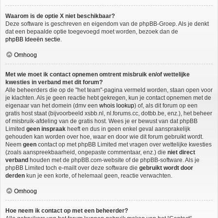
Waarom is de optie X niet beschikbaar?
Deze software is geschreven en eigendom van de phpBB-Groep. Als je denkt
dat een bepaalde optie toegevoegd moet worden, bezoek dan de
phpBB Ideeën sectie
.
Omhoog
Met wie moet ik contact opnemen omtrent misbruik en/of wettelijke
kwesties in verband met dit forum?
Alle beheerders die op de "het team"-pagina vermeld worden, staan open voor
je klachten. Als je geen reactie hebt gekregen, kun je contact opnemen met de
eigenaar van het domein (dmv een
whois lookup
) of, als dit forum op een
gratis host staat (bijvoorbeeld xsbb.nl, nl.forums.cc, dotbb.be, enz.), het beheer
of misbruik-afdeling van de gratis host. Wees je er bewust van dat phpBB
Limited
geen inspraak
heeft en dus in geen enkel geval aansprakelijk
gehouden kan worden over hoe, waar en door wie dit forum gebruikt wordt.
Neem
geen
contact op met phpBB Limited met vragen over wettelijke kwesties
(zoals aanspreekbaarheid, ongepaste commentaar, enz.) die
niet direct
verband
houden met de phpBB.com-website of de phpBB-software. Als je
phpBB Limited toch e-mailt over deze software die
gebruikt wordt door
derden
kun je een korte, of helemaal geen, reactie verwachten.
Omhoog
Hoe neem ik contact op met een beheerder?