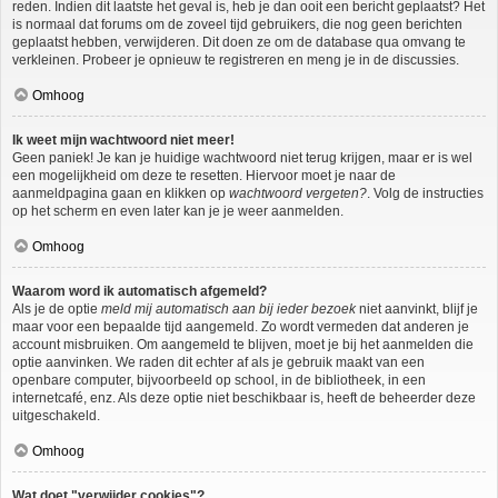
reden. Indien dit laatste het geval is, heb je dan ooit een bericht geplaatst? Het
is normaal dat forums om de zoveel tijd gebruikers, die nog geen berichten
geplaatst hebben, verwijderen. Dit doen ze om de database qua omvang te
verkleinen. Probeer je opnieuw te registreren en meng je in de discussies.
Omhoog
Ik weet mijn wachtwoord niet meer!
Geen paniek! Je kan je huidige wachtwoord niet terug krijgen, maar er is wel
een mogelijkheid om deze te resetten. Hiervoor moet je naar de
aanmeldpagina gaan en klikken op
wachtwoord vergeten?
. Volg de instructies
op het scherm en even later kan je je weer aanmelden.
Omhoog
Waarom word ik automatisch afgemeld?
Als je de optie
meld mij automatisch aan bij ieder bezoek
niet aanvinkt, blijf je
maar voor een bepaalde tijd aangemeld. Zo wordt vermeden dat anderen je
account misbruiken. Om aangemeld te blijven, moet je bij het aanmelden die
optie aanvinken. We raden dit echter af als je gebruik maakt van een
openbare computer, bijvoorbeeld op school, in de bibliotheek, in een
internetcafé, enz. Als deze optie niet beschikbaar is, heeft de beheerder deze
uitgeschakeld.
Omhoog
Wat doet "verwijder cookies"?