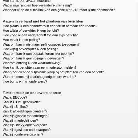
Hoe kan ik een avatar instellen?
Wat is mijn rang en hoe verander ik mijn rang?
Wanneer ik op de e-maillink van een gebruiker klik, moet ik me aanmelden?
Vragen in verband met het plaatsen van berichten
Hoe plaats ik een onderwerp in een forum of maak een reactie?
Hoe wijzig of verwijder ik een bericht?
Hoe voeg ik een onderschrift toe aan mijn bericht?
Hoe maak ik een peiling?
Waarom kan ik niet meer peilingsopties toevoegen?
Hoe wijzig of verwijder ik een peiling?
Waarom kan ik een bepaald forum niet openen?
Waarom kan ik geen bijlagen toevoegen?
Waarom ontving ik een waarschuwing?
Hoe kan ik berichten aan een moderator melden?
Waarvoor dient de "Opslaan"-knop bij het plaatsen van een bericht?
Waarom moet mijn bericht goedgekeurd worden?
Hoe bump ik mijn onderwerp?
Tekstopmaak en onderwerp soorten
Wat is BBCode?
Kan ik HTML gebruiken?
Wat zijn Smilies?
Kan ik afbeeldingen plaatsen?
Wat zijn globale mededelingen?
Wat zijn mededelingen?
Wat zijn sticky onderwerpen?
Wat zijn gesloten onderwerpen?
Wat zijn onderwerpiconen?