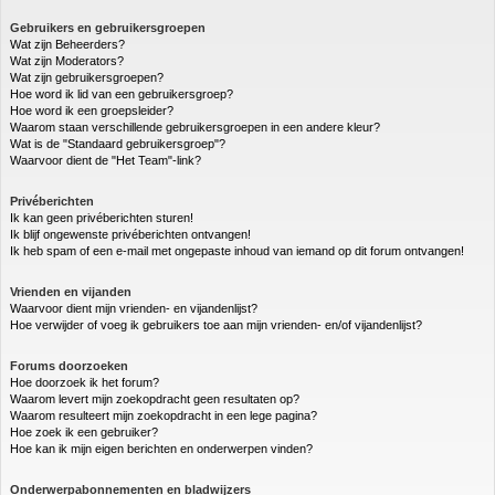
Gebruikers en gebruikersgroepen
Wat zijn Beheerders?
Wat zijn Moderators?
Wat zijn gebruikersgroepen?
Hoe word ik lid van een gebruikersgroep?
Hoe word ik een groepsleider?
Waarom staan verschillende gebruikersgroepen in een andere kleur?
Wat is de "Standaard gebruikersgroep"?
Waarvoor dient de "Het Team"-link?
Privéberichten
Ik kan geen privéberichten sturen!
Ik blijf ongewenste privéberichten ontvangen!
Ik heb spam of een e-mail met ongepaste inhoud van iemand op dit forum ontvangen!
Vrienden en vijanden
Waarvoor dient mijn vrienden- en vijandenlijst?
Hoe verwijder of voeg ik gebruikers toe aan mijn vrienden- en/of vijandenlijst?
Forums doorzoeken
Hoe doorzoek ik het forum?
Waarom levert mijn zoekopdracht geen resultaten op?
Waarom resulteert mijn zoekopdracht in een lege pagina?
Hoe zoek ik een gebruiker?
Hoe kan ik mijn eigen berichten en onderwerpen vinden?
Onderwerpabonnementen en bladwijzers